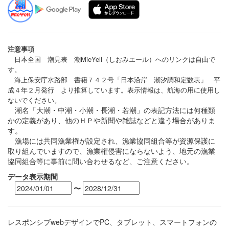
注意事項
日本全国 潮見表 潮MieYell（しおみエール）へのリンクは自由で
す。
海上保安庁水路部 書籍７４２号「日本沿岸 潮汐調和定数表」 平
成４年２月発行 より推算しています。表示情報は、航海の用に使用し
ないでください。
潮名「大潮・中潮・小潮・長潮・若潮」の表記方法には何種類
かの定義があり、他のＨＰや新聞や雑誌などと違う場合がありま
す。
漁場には共同漁業権が設定され、漁業協同組合等が資源保護に
取り組んでいますので、漁業権侵害にならないよう、地元の漁業
協同組合等に事前に問い合わせるなど、ご注意ください。
データ表示期間
〜
レスポンシブwebデザインでPC、タブレット、スマートフォンの