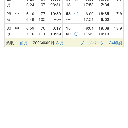
月
16:24
97
23:31
18
17:53
7:34
29
中
6:10
77
10:39
58
◯
6:00
18:35
17.9
火
16:48
105
--:--
---
17:51
8:52
30
中
6:59
70
0:17
15
6:01
19:08
18.9
水
17:16
111
10:39
60
◯
17:49
10:13
蘂取
前月
2026年09月
次月
ブログパーツ
A4印刷