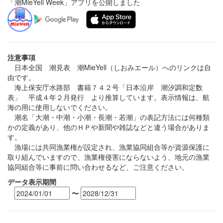
「潮MieYell Week」アプリを公開しました
注意事項
日本全国 潮見表 潮MieYell（しおみエール）へのリンクは自
由です。
海上保安庁水路部 書籍７４２号「日本沿岸 潮汐調和定数
表」 平成４年２月発行 より推算しています。表示情報は、航
海の用に使用しないでください。
潮名「大潮・中潮・小潮・長潮・若潮」の表記方法には何種類
かの定義があり、他のＨＰや新聞や雑誌などと違う場合がありま
す。
漁場には共同漁業権が設定され、漁業協同組合等が資源保護に
取り組んでいますので、漁業権侵害にならないよう、地元の漁業
協同組合等に事前に問い合わせるなど、ご注意ください。
データ表示期間
〜