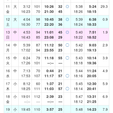
11
大
3:12
101
10:26
32
◎
5:38
5:24
29.3
金
16:23
70
21:30
45
18:26
18:15
12
大
4:04
98
10:45
38
◎
5:39
6:38
0.9
土
16:30
77
22:20
36
18:24
18:33
13
中
4:53
94
11:01
45
◎
5:40
7:51
1.9
日
16:43
85
23:08
29
18:22
18:52
14
中
5:39
87
11:12
50
◯
5:42
9:03
2.9
月
17:02
94
23:55
23
18:20
19:13
15
中
6:24
79
11:18
55
◯
5:43
10:14
3.9
火
17:26
101
--:--
---
18:18
19:36
16
中
7:13
70
0:44
21
5:44
11:24
4.9
水
17:53
107
11:17
57
◯
18:16
20:05
17
小
8:12
60
1:37
21
5:45
12:30
5.9
木
18:25
111
11:03
57
◯
18:14
20:41
18
小
19:01
112
2:39
23
5:47
13:31
6.9
金
--:--
---
--:--
---
18:12
21:25
19
小
19:45
110
3:57
25
5:48
14:23
7.9