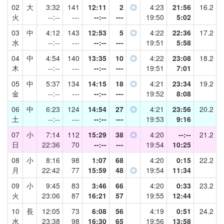
02
大
3:32
141
12:11
2
◎
4:23
21:56
16.2
火
--:--
---
--:--
---
19:50
5:02
03
中
4:12
143
12:53
5
◎
4:22
22:36
17.2
水
--:--
---
--:--
---
19:51
5:58
04
中
4:54
140
13:35
10
◎
4:22
23:08
18.2
木
--:--
---
--:--
---
19:51
7:01
05
中
5:37
134
14:15
18
◎
4:21
23:34
19.2
金
--:--
---
--:--
---
19:52
8:08
06
中
6:23
124
14:54
27
◎
4:21
23:56
20.2
土
--:--
---
--:--
---
19:53
9:16
07
小
7:14
112
15:29
38
◎
4:20
--:--
21.2
日
22:36
70
--:--
---
19:54
10:25
08
小
8:16
98
1:07
68
4:20
0:15
22.2
月
22:42
77
15:59
48
◎
19:54
11:34
09
小
9:45
83
3:46
66
4:20
0:33
23.2
火
23:06
87
16:21
57
19:55
12:44
10
長
12:05
73
6:08
56
4:19
0:51
24.2
水
23:38
98
16:30
65
19:56
13:58