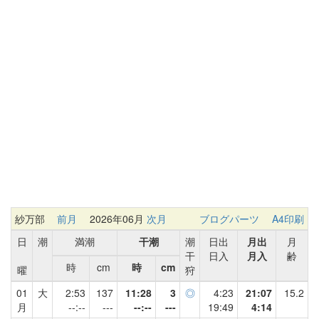
紗万部
前月
2026年06月
次月
ブログパーツ
A4印刷
日
潮
満潮
干潮
潮
日出
月出
月
干
日入
月入
齢
時
cm
時
cm
曜
狩
01
大
2:53
137
11:28
3
◎
4:23
21:07
15.2
月
--:--
---
--:--
---
19:49
4:14