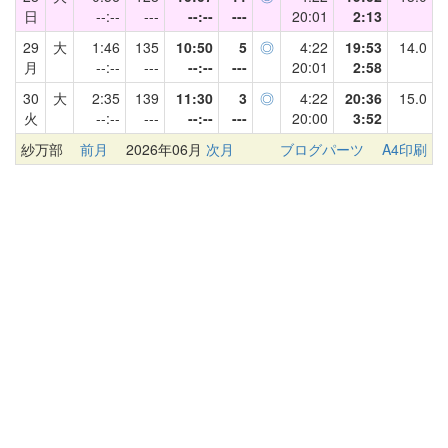
日
--:--
---
--:--
---
20:01
2:13
29
大
1:46
135
10:50
5
◎
4:22
19:53
14.0
月
--:--
---
--:--
---
20:01
2:58
30
大
2:35
139
11:30
3
◎
4:22
20:36
15.0
火
--:--
---
--:--
---
20:00
3:52
紗万部
前月
2026年06月
次月
ブログパーツ
A4印刷