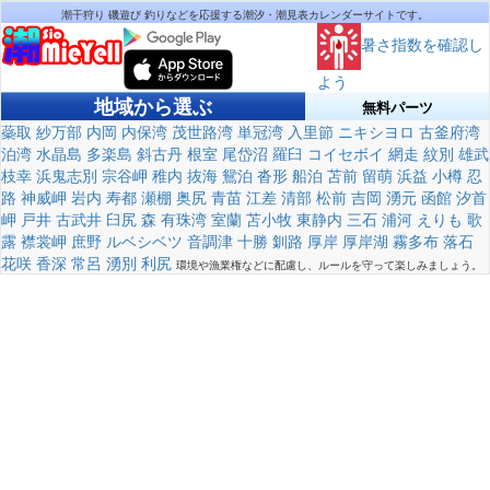
潮干狩り 磯遊び 釣りなどを応援する潮汐・潮見表カレンダーサイトです。
暑さ指数を確認し
よう
地域から選ぶ
無料パーツ
蘂取
紗万部
内岡
内保湾
茂世路湾
単冠湾
入里節
ニキシヨロ
古釜府湾
泊湾
水晶島
多楽島
斜古丹
根室
尾岱沼
羅臼
コイセボイ
網走
紋別
雄武
枝幸
浜鬼志別
宗谷岬
稚内
抜海
鴛泊
沓形
船泊
苫前
留萌
浜益
小樽
忍
路
神威岬
岩内
寿都
瀬棚
奥尻
青苗
江差
清部
松前
吉岡
湧元
函館
汐首
岬
戸井
古武井
臼尻
森
有珠湾
室蘭
苫小牧
東静内
三石
浦河
えりも
歌
露
襟裳岬
庶野
ルベシベツ
音調津
十勝
釧路
厚岸
厚岸湖
霧多布
落石
花咲
香深
常呂
湧別
利尻
環境や漁業権などに配慮し、ルールを守って楽しみましょう。