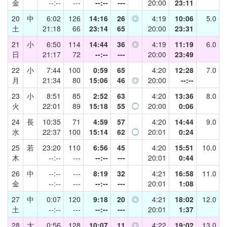
金
--:--
---
--:--
---
20:00
23:11
20
中
6:02
126
14:16
26
◎
4:19
10:06
5.0
土
21:18
66
23:14
65
20:00
23:31
21
小
6:50
114
14:44
36
◎
4:19
11:19
6.0
日
21:17
72
--:--
---
20:00
23:49
22
小
7:44
100
0:59
65
4:20
12:28
7.0
月
21:34
80
15:06
46
◎
20:00
--:--
23
小
8:51
85
2:52
63
4:20
13:36
8.0
火
22:01
89
15:18
55
◯
20:00
0:06
24
長
10:35
71
4:59
57
4:20
14:44
9.0
水
22:37
100
15:14
62
◯
20:01
0:24
25
若
23:20
110
6:56
45
4:20
15:51
10.0
木
--:--
---
--:--
---
20:01
0:44
26
中
--:--
---
8:19
32
4:21
16:58
11.0
金
--:--
---
--:--
---
20:01
1:08
27
中
0:07
120
9:18
20
◎
4:21
18:02
12.0
土
--:--
---
--:--
---
20:01
1:37
28
大
0:56
128
10:07
11
◎
4:22
19:02
13.0