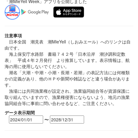
「潮MieYell Week」アプリを公開しました
注意事項
日本全国 潮見表 潮MieYell（しおみエール）へのリンクは自
由です。
海上保安庁水路部 書籍７４２号「日本沿岸 潮汐調和定数
表」 平成４年２月発行 より推算しています。表示情報は、航
海の用に使用しないでください。
潮名「大潮・中潮・小潮・長潮・若潮」の表記方法には何種類
かの定義があり、他のＨＰや新聞や雑誌などと違う場合がありま
す。
漁場には共同漁業権が設定され、漁業協同組合等が資源保護に
取り組んでいますので、漁業権侵害にならないよう、地元の漁業
協同組合等に事前に問い合わせるなど、ご注意ください。
データ表示期間
〜