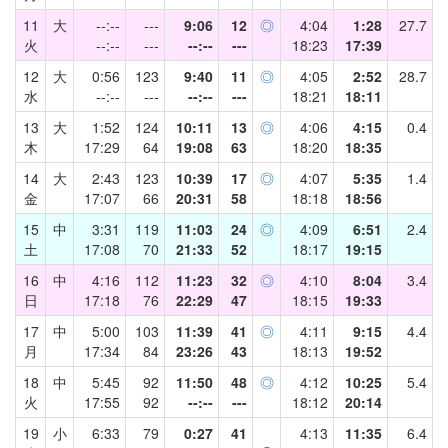
11
大
--:--
---
9:06
12
◎
4:04
1:28
27.7
火
--:--
---
--:--
---
18:23
17:39
12
大
0:56
123
9:40
11
◎
4:05
2:52
28.7
水
--:--
---
--:--
---
18:21
18:11
13
大
1:52
124
10:11
13
◎
4:06
4:15
0.4
木
17:29
64
19:08
63
18:20
18:35
14
大
2:43
123
10:39
17
◎
4:07
5:35
1.4
金
17:07
66
20:31
58
18:18
18:56
15
中
3:31
119
11:03
24
◎
4:09
6:51
2.4
土
17:08
70
21:33
52
18:17
19:15
16
中
4:16
112
11:23
32
◎
4:10
8:04
3.4
日
17:18
76
22:29
47
18:15
19:33
17
中
5:00
103
11:39
41
◎
4:11
9:15
4.4
月
17:34
84
23:26
43
18:13
19:52
18
中
5:45
92
11:50
48
◎
4:12
10:25
5.4
火
17:55
92
--:--
---
18:12
20:14
19
小
6:33
79
0:27
41
4:13
11:35
6.4