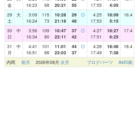
金
16:23
68
20:21
55
17:55
4:05
29
大
3:09
115
10:28
29
◎
4:25
18:09
16.4
土
16:24
73
21:18
48
17:53
5:15
30
中
3:56
109
10:47
37
◎
4:27
18:27
17.4
日
16:34
80
22:11
42
17:51
6:25
31
中
4:41
101
11:01
44
◎
4:28
18:46
18.4
月
16:51
88
23:03
37
17:49
7:38
内岡
前月
2026年08月
次月
ブログパーツ
A4印刷