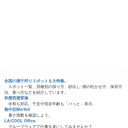
全国の潮干狩りスポットを大特集。
スポット一覧、貝種別の採り方、砂出し･潮の吐かせ方、保存方
法、食べ方などを紹介しています。
和暦西暦変換
令和も対応。干支や現在年齢も「パっと」表示。
熱中症MieYell
暑さ指数を確認しよう。
LA!COOL Office
グループウェアで仕事を楽にしてみませんか？