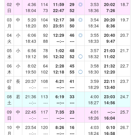
02
中
4:36
114
11:59
29
◎
3:53
20:02
18.7
日
18:04
73
22:47
52
18:36
7:26
03
中
5:20
104
12:17
38
◎
3:54
20:20
19.7
月
18:20
80
23:51
50
18:34
8:36
04
小
6:06
92
12:29
46
◎
3:55
20:40
20.7
火
18:43
88
--:--
---
18:33
9:47
05
小
6:56
78
1:02
48
3:57
21:03
21.7
水
19:12
96
12:32
52
◯
18:32
11:02
06
小
8:02
64
2:28
45
3:58
21:32
22.7
木
19:50
102
12:18
55
◯
18:30
12:20
07
長
20:37
108
4:21
41
3:59
22:11
23.7
金
--:--
---
--:--
---
18:29
13:40
08
若
21:36
113
6:19
33
4:00
23:03
24.7
土
--:--
---
--:--
---
18:27
14:56
09
中
22:45
117
7:35
23
4:01
--:--
25.7
日
--:--
---
--:--
---
18:26
16:04
10
中
23:54
120
8:26
16
4:03
0:10
26.7
月
--:--
---
--:--
---
18:24
16:58