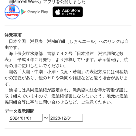
「潮MieYell Week」アプリを公開しました
注意事項
日本全国 潮見表 潮MieYell（しおみエール）へのリンクは自
由です。
海上保安庁水路部 書籍７４２号「日本沿岸 潮汐調和定数
表」 平成４年２月発行 より推算しています。表示情報は、航
海の用に使用しないでください。
潮名「大潮・中潮・小潮・長潮・若潮」の表記方法には何種類
かの定義があり、他のＨＰや新聞や雑誌などと違う場合がありま
す。
漁場には共同漁業権が設定され、漁業協同組合等が資源保護に
取り組んでいますので、漁業権侵害にならないよう、地元の漁業
協同組合等に事前に問い合わせるなど、ご注意ください。
データ表示期間
〜