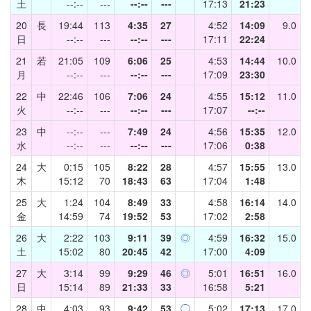
土
--:--
---
--:--
---
17:13
21:23
20
長
19:44
113
4:35
27
4:52
14:09
9.0
日
--:--
---
--:--
---
17:11
22:24
21
若
21:05
109
6:06
25
4:53
14:44
10.0
月
--:--
---
--:--
---
17:09
23:30
22
中
22:46
106
7:06
24
4:55
15:12
11.0
火
--:--
---
--:--
---
17:07
--:--
23
中
--:--
---
7:49
24
4:56
15:35
12.0
水
--:--
---
--:--
---
17:06
0:38
24
大
0:15
105
8:22
28
4:57
15:55
13.0
木
15:12
70
18:43
63
17:04
1:48
25
大
1:24
104
8:49
33
4:58
16:14
14.0
金
14:59
74
19:52
53
17:02
2:58
26
大
2:22
103
9:11
39
◎
4:59
16:32
15.0
土
15:02
80
20:45
42
17:00
4:09
27
大
3:14
99
9:29
46
◎
5:01
16:51
16.0
日
15:14
89
21:33
33
16:58
5:21
28
中
4:03
93
9:42
53
◯
5:02
17:13
17.0