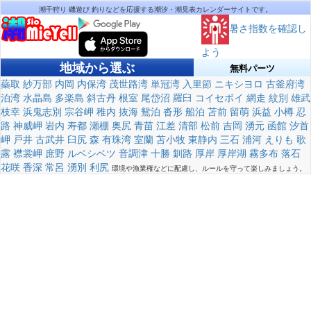
潮干狩り 磯遊び 釣りなどを応援する潮汐・潮見表カレンダーサイトです。
暑さ指数を確認し
よう
地域から選ぶ
無料パーツ
蘂取
紗万部
内岡
内保湾
茂世路湾
単冠湾
入里節
ニキシヨロ
古釜府湾
泊湾
水晶島
多楽島
斜古丹
根室
尾岱沼
羅臼
コイセボイ
網走
紋別
雄武
枝幸
浜鬼志別
宗谷岬
稚内
抜海
鴛泊
沓形
船泊
苫前
留萌
浜益
小樽
忍
路
神威岬
岩内
寿都
瀬棚
奥尻
青苗
江差
清部
松前
吉岡
湧元
函館
汐首
岬
戸井
古武井
臼尻
森
有珠湾
室蘭
苫小牧
東静内
三石
浦河
えりも
歌
露
襟裳岬
庶野
ルベシベツ
音調津
十勝
釧路
厚岸
厚岸湖
霧多布
落石
花咲
香深
常呂
湧別
利尻
環境や漁業権などに配慮し、ルールを守って楽しみましょう。