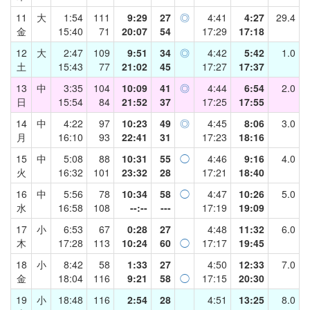
11
大
1:54
111
9:29
27
◎
4:41
4:27
29.4
金
15:40
71
20:07
54
17:29
17:18
12
大
2:47
109
9:51
34
◎
4:42
5:42
1.0
土
15:43
77
21:02
45
17:27
17:37
13
中
3:35
104
10:09
41
◎
4:44
6:54
2.0
日
15:54
84
21:52
37
17:25
17:55
14
中
4:22
97
10:23
49
◎
4:45
8:06
3.0
月
16:10
93
22:41
31
17:23
18:16
15
中
5:08
88
10:31
55
◯
4:46
9:16
4.0
火
16:32
101
23:32
28
17:21
18:40
16
中
5:56
78
10:34
58
◯
4:47
10:26
5.0
水
16:58
108
--:--
---
17:19
19:09
17
小
6:53
67
0:28
27
4:48
11:32
6.0
木
17:28
113
10:24
60
◯
17:17
19:45
18
小
8:42
58
1:33
27
4:50
12:33
7.0
金
18:04
116
9:21
58
◯
17:15
20:30
19
小
18:48
116
2:54
28
4:51
13:25
8.0