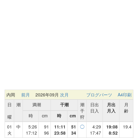
内岡
前月
2026年09月
次月
ブログパーツ
A4印刷
日
潮
満潮
干潮
潮
日出
月出
月
干
日入
月入
齢
時
cm
時
cm
曜
狩
01
中
5:26
91
11:11
51
◯
4:29
19:08
19.4
火
17:12
96
23:58
34
17:47
8:52