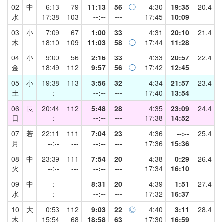
02
中
6:13
79
11:13
56
◯
4:30
19:35
20.4
水
17:38
103
--:--
---
17:45
10:09
03
小
7:09
67
1:00
33
4:31
20:10
21.4
木
18:10
109
11:03
58
◯
17:44
11:28
04
小
9:00
56
2:16
33
4:33
20:57
22.4
金
18:49
112
9:57
56
◯
17:42
12:45
05
小
19:38
113
3:56
32
4:34
21:57
23.4
土
--:--
---
--:--
---
17:40
13:54
06
長
20:44
112
5:48
28
4:35
23:09
24.4
日
--:--
---
--:--
---
17:38
14:52
07
若
22:11
111
7:04
23
4:36
--:--
25.4
月
--:--
---
--:--
---
17:36
15:36
08
中
23:39
111
7:54
20
4:38
0:29
26.4
火
--:--
---
--:--
---
17:34
16:10
09
中
--:--
---
8:31
20
4:39
1:51
27.4
水
--:--
---
--:--
---
17:32
16:37
10
大
0:53
112
9:03
22
◎
4:40
3:11
28.4
木
15:54
68
18:58
63
17:30
16:59