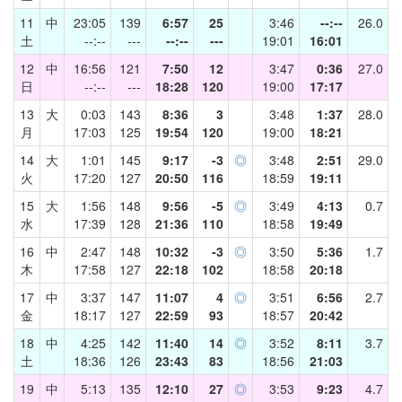
11
中
23:05
139
6:57
25
3:46
--:--
26.0
土
--:--
---
--:--
---
19:01
16:01
12
中
16:56
121
7:50
12
3:47
0:36
27.0
日
--:--
---
18:28
120
19:00
17:17
13
大
0:03
143
8:36
3
3:48
1:37
28.0
月
17:03
125
19:54
120
19:00
18:21
14
大
1:01
145
9:17
-3
◎
3:48
2:51
29.0
火
17:20
127
20:50
116
18:59
19:11
15
大
1:56
148
9:56
-5
◎
3:49
4:13
0.7
水
17:39
128
21:36
110
18:58
19:49
16
中
2:47
148
10:32
-3
◎
3:50
5:36
1.7
木
17:58
127
22:18
102
18:58
20:18
17
中
3:37
147
11:07
4
◎
3:51
6:56
2.7
金
18:17
127
22:59
93
18:57
20:42
18
中
4:25
142
11:40
14
◎
3:52
8:11
3.7
土
18:36
126
23:43
83
18:56
21:03
19
中
5:13
135
12:10
27
◎
3:53
9:23
4.7