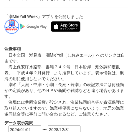
「潮MieYell Week」アプリを公開しました
注意事項
日本全国 潮見表 潮MieYell（しおみエール）へのリンクは自
由です。
海上保安庁水路部 書籍７４２号「日本沿岸 潮汐調和定数
表」 平成４年２月発行 より推算しています。表示情報は、航
海の用に使用しないでください。
潮名「大潮・中潮・小潮・長潮・若潮」の表記方法には何種類
かの定義があり、他のＨＰや新聞や雑誌などと違う場合がありま
す。
漁場には共同漁業権が設定され、漁業協同組合等が資源保護に
取り組んでいますので、漁業権侵害にならないよう、地元の漁業
協同組合等に事前に問い合わせるなど、ご注意ください。
データ表示期間
〜