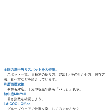
全国の潮干狩りスポットを大特集。
スポット一覧、貝種別の採り方、砂出し･潮の吐かせ方、保存方
法、食べ方などを紹介しています。
和暦西暦変換
令和も対応。干支や現在年齢も「パっと」表示。
熱中症MieYell
暑さ指数を確認しよう。
LA!COOL Office
グループウェアで仕事を楽にしてみませんか？