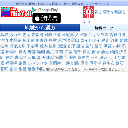
潮干狩り 磯遊び 釣りなどを応援する潮汐・潮見表カレンダーサイトです。
暑さ指数を確認し
よう
地域から選ぶ
無料パーツ
蘂取
紗万部
内岡
内保湾
茂世路湾
単冠湾
入里節
ニキシヨロ
古釜府湾
泊湾
水晶島
多楽島
斜古丹
根室
尾岱沼
羅臼
コイセボイ
網走
紋別
雄武
枝幸
浜鬼志別
宗谷岬
稚内
抜海
鴛泊
沓形
船泊
苫前
留萌
浜益
小樽
忍
路
神威岬
岩内
寿都
瀬棚
奥尻
青苗
江差
清部
松前
吉岡
湧元
函館
汐首
岬
戸井
古武井
臼尻
森
有珠湾
室蘭
苫小牧
東静内
三石
浦河
えりも
歌
露
襟裳岬
庶野
ルベシベツ
音調津
十勝
釧路
厚岸
厚岸湖
霧多布
落石
花咲
香深
常呂
湧別
利尻
環境や漁業権などに配慮し、ルールを守って楽しみましょう。