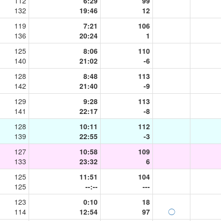
112
6:29
99
132
19:46
12
119
7:21
106
136
20:24
1
125
8:06
110
140
21:02
-6
128
8:48
113
142
21:40
-9
129
9:28
113
141
22:17
-8
128
10:11
112
139
22:55
-3
127
10:58
109
133
23:32
6
125
11:51
104
125
--:--
---
123
0:10
18
114
12:54
97
◯