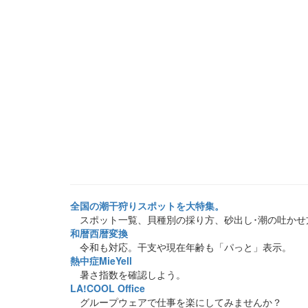
全国の潮干狩りスポットを大特集。
スポット一覧、貝種別の採り方、砂出し･潮の吐かせ
和暦西暦変換
令和も対応。干支や現在年齢も「パっと」表示。
熱中症MieYell
暑さ指数を確認しよう。
LA!COOL Office
グループウェアで仕事を楽にしてみませんか？