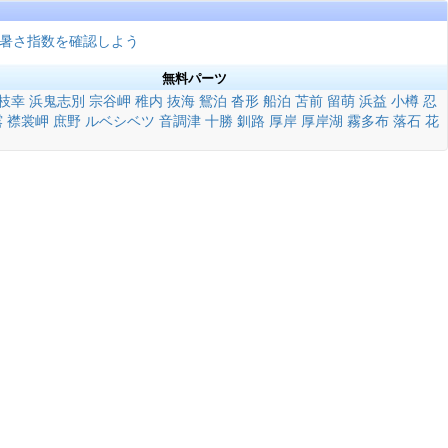
暑さ指数を確認しよう
無料パーツ
枝幸
浜鬼志別
宗谷岬
稚内
抜海
鴛泊
沓形
船泊
苫前
留萌
浜益
小樽
忍
露
襟裳岬
庶野
ルベシベツ
音調津
十勝
釧路
厚岸
厚岸湖
霧多布
落石
花