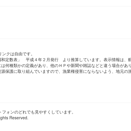
のリンクは自由です。
和定数表」 平成４年２月発行 より推算しています。表示情報は、
は何種類かの定義があり、他のＨＰや新聞や雑誌などと違う場合があ
源保護に取り組んでいますので、漁業権侵害にならないよう、地元の漁
ートフォンのどれでも見やすくしています。
ights Reserved.