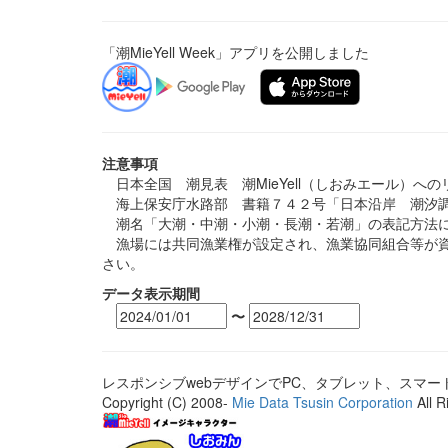
「潮MieYell Week」アプリを公開しました
注意事項
日本全国 潮見表 潮MieYell（しおみエール）へ
海上保安庁水路部 書籍７４２号「日本沿岸 潮汐調
潮名「大潮・中潮・小潮・長潮・若潮」の表記方法に
漁場には共同漁業権が設定され、漁業協同組合等が資
さい。
データ表示期間
〜
レスポンシブwebデザインでPC、タブレット、スマ
Copyright (C) 2008-
Mie Data Tsusin Corporation
All R