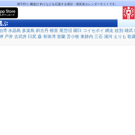
潮干狩り 磯遊び 釣りなどを応援する潮汐・潮見表カレンダーサイトです。
選ぶ
泊湾
水晶島
多楽島
斜古丹
根室
尾岱沼
羅臼
コイセボイ
網走
紋別
雄武
岬
戸井
古武井
臼尻
森
有珠湾
室蘭
苫小牧
東静内
三石
浦河
えりも
歌