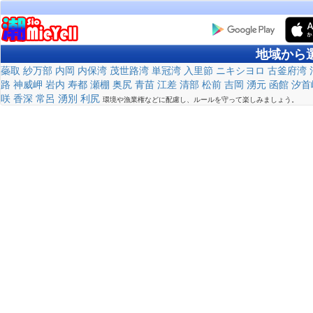
地域から
蘂取
紗万部
内岡
内保湾
茂世路湾
単冠湾
入里節
ニキシヨロ
古釜府湾
路
神威岬
岩内
寿都
瀬棚
奥尻
青苗
江差
清部
松前
吉岡
湧元
函館
汐首
咲
香深
常呂
湧別
利尻
環境や漁業権などに配慮し、ルールを守って楽しみましょう。