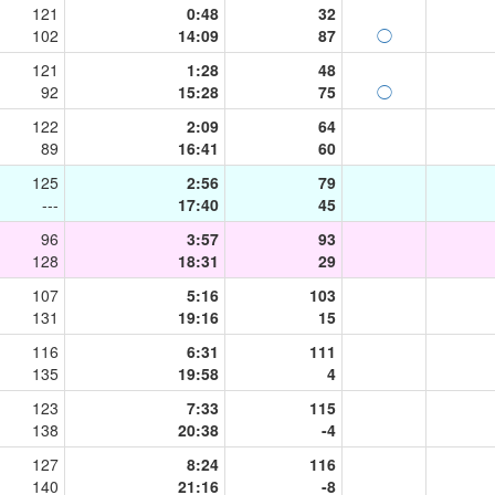
121
0:48
32
102
14:09
87
◯
121
1:28
48
92
15:28
75
◯
122
2:09
64
89
16:41
60
125
2:56
79
---
17:40
45
96
3:57
93
128
18:31
29
107
5:16
103
131
19:16
15
116
6:31
111
135
19:58
4
123
7:33
115
138
20:38
-4
127
8:24
116
140
21:16
-8