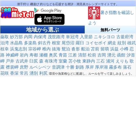
潮干狩り 磯遊び 釣りなどを応援する潮汐・潮見表カレンダーサイトです。
暑さ指数を確認し
よう
地域から選ぶ
無料パーツ
蘂取
紗万部
内岡
内保湾
茂世路湾
単冠湾
入里節
ニキシヨロ
古釜府湾
泊湾
水晶島
多楽島
斜古丹
根室
尾岱沼
羅臼
コイセボイ
網走
紋別
雄武
枝幸
浜鬼志別
宗谷岬
稚内
抜海
鴛泊
沓形
船泊
苫前
留萌
浜益
小樽
忍
路
神威岬
岩内
寿都
瀬棚
奥尻
青苗
江差
清部
松前
吉岡
湧元
函館
汐首
岬
戸井
古武井
臼尻
森
有珠湾
室蘭
苫小牧
東静内
三石
浦河
えりも
歌
露
襟裳岬
庶野
ルベシベツ
音調津
十勝
釧路
厚岸
厚岸湖
霧多布
落石
花咲
香深
常呂
湧別
利尻
環境や漁業権などに配慮し、ルールを守って楽しみましょう。