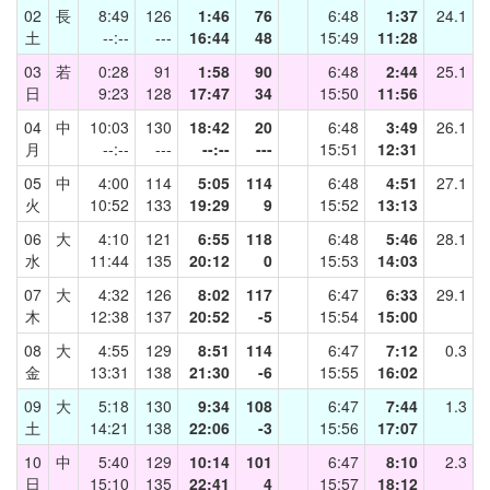
02
長
8:49
126
1:46
76
6:48
1:37
24.1
土
--:--
---
16:44
48
15:49
11:28
03
若
0:28
91
1:58
90
6:48
2:44
25.1
日
9:23
128
17:47
34
15:50
11:56
04
中
10:03
130
18:42
20
6:48
3:49
26.1
月
--:--
---
--:--
---
15:51
12:31
05
中
4:00
114
5:05
114
6:48
4:51
27.1
火
10:52
133
19:29
9
15:52
13:13
06
大
4:10
121
6:55
118
6:48
5:46
28.1
水
11:44
135
20:12
0
15:53
14:03
07
大
4:32
126
8:02
117
6:47
6:33
29.1
木
12:38
137
20:52
-5
15:54
15:00
08
大
4:55
129
8:51
114
6:47
7:12
0.3
金
13:31
138
21:30
-6
15:55
16:02
09
大
5:18
130
9:34
108
6:47
7:44
1.3
土
14:21
138
22:06
-3
15:56
17:07
10
中
5:40
129
10:14
101
6:47
8:10
2.3
日
15:10
135
22:41
4
15:57
18:12