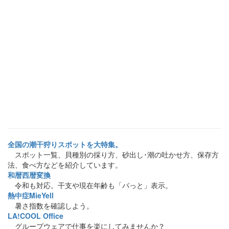
全国の潮干狩りスポットを大特集。
スポット一覧、貝種別の採り方、砂出し･潮の吐かせ方、保存方
法、食べ方などを紹介しています。
和暦西暦変換
令和も対応。干支や現在年齢も「パっと」表示。
熱中症MieYell
暑さ指数を確認しよう。
LA!COOL Office
グループウェアで仕事を楽にしてみませんか？