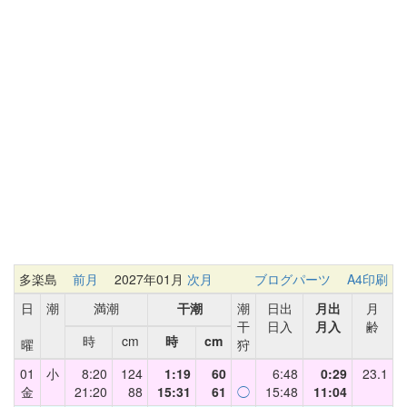
多楽島
前月
2027年01月
次月
ブログパーツ
A4印刷
日
潮
満潮
干潮
潮
日出
月出
月
干
日入
月入
齢
時
cm
時
cm
曜
狩
01
小
8:20
124
1:19
60
6:48
0:29
23.1
金
21:20
88
15:31
61
◯
15:48
11:04