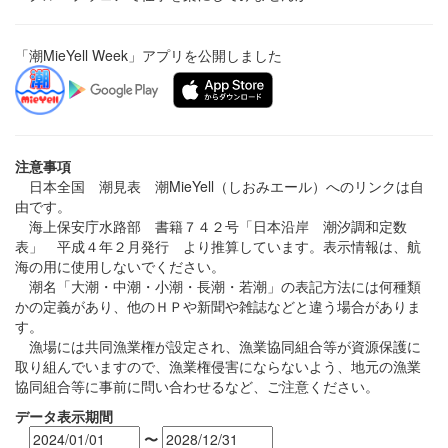
「潮MieYell Week」アプリを公開しました
注意事項
日本全国 潮見表 潮MieYell（しおみエール）へのリンクは自
由です。
海上保安庁水路部 書籍７４２号「日本沿岸 潮汐調和定数
表」 平成４年２月発行 より推算しています。表示情報は、航
海の用に使用しないでください。
潮名「大潮・中潮・小潮・長潮・若潮」の表記方法には何種類
かの定義があり、他のＨＰや新聞や雑誌などと違う場合がありま
す。
漁場には共同漁業権が設定され、漁業協同組合等が資源保護に
取り組んでいますので、漁業権侵害にならないよう、地元の漁業
協同組合等に事前に問い合わせるなど、ご注意ください。
データ表示期間
〜