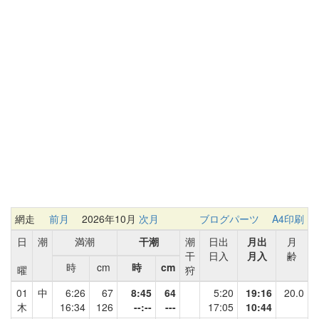
網走
前月
2026年10月
次月
ブログパーツ
A4印刷
日
潮
満潮
干潮
潮
日出
月出
月
干
日入
月入
齢
時
cm
時
cm
曜
狩
01
中
6:26
67
8:45
64
5:20
19:16
20.0
木
16:34
126
--:--
---
17:05
10:44