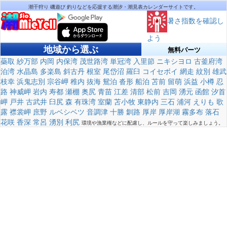
潮干狩り 磯遊び 釣りなどを応援する潮汐・潮見表カレンダーサイトです。
暑さ指数を確認し
よう
地域から選ぶ
無料パーツ
蘂取
紗万部
内岡
内保湾
茂世路湾
単冠湾
入里節
ニキシヨロ
古釜府湾
泊湾
水晶島
多楽島
斜古丹
根室
尾岱沼
羅臼
コイセボイ
網走
紋別
雄武
枝幸
浜鬼志別
宗谷岬
稚内
抜海
鴛泊
沓形
船泊
苫前
留萌
浜益
小樽
忍
路
神威岬
岩内
寿都
瀬棚
奥尻
青苗
江差
清部
松前
吉岡
湧元
函館
汐首
岬
戸井
古武井
臼尻
森
有珠湾
室蘭
苫小牧
東静内
三石
浦河
えりも
歌
露
襟裳岬
庶野
ルベシベツ
音調津
十勝
釧路
厚岸
厚岸湖
霧多布
落石
花咲
香深
常呂
湧別
利尻
環境や漁業権などに配慮し、ルールを守って楽しみましょう。