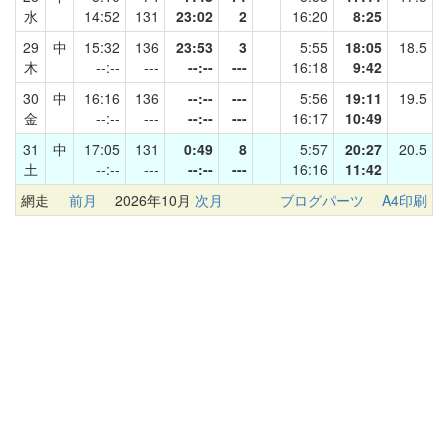
水
14:52
131
23:02
2
16:20
8:25
29
中
15:32
136
23:53
3
5:55
18:05
18.5
木
--:--
---
--:--
---
16:18
9:42
30
中
16:16
136
--:--
---
5:56
19:11
19.5
金
--:--
---
--:--
---
16:17
10:49
31
中
17:05
131
0:49
8
5:57
20:27
20.5
土
--:--
---
--:--
---
16:16
11:42
網走
前月
2026年10月
次月
ブログパーツ
A4印刷