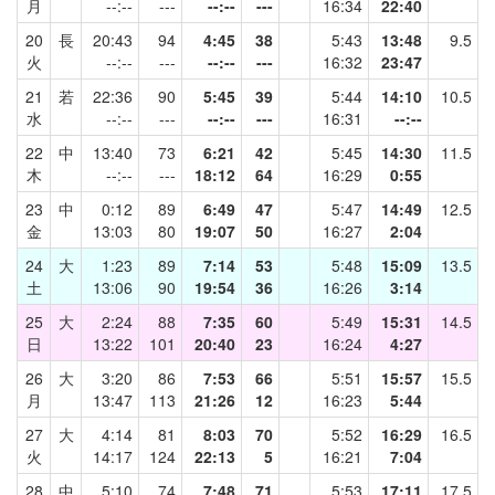
月
--:--
---
--:--
---
16:34
22:40
20
長
20:43
94
4:45
38
5:43
13:48
9.5
火
--:--
---
--:--
---
16:32
23:47
21
若
22:36
90
5:45
39
5:44
14:10
10.5
水
--:--
---
--:--
---
16:31
--:--
22
中
13:40
73
6:21
42
5:45
14:30
11.5
木
--:--
---
18:12
64
16:29
0:55
23
中
0:12
89
6:49
47
5:47
14:49
12.5
金
13:03
80
19:07
50
16:27
2:04
24
大
1:23
89
7:14
53
5:48
15:09
13.5
土
13:06
90
19:54
36
16:26
3:14
25
大
2:24
88
7:35
60
5:49
15:31
14.5
日
13:22
101
20:40
23
16:24
4:27
26
大
3:20
86
7:53
66
5:51
15:57
15.5
月
13:47
113
21:26
12
16:23
5:44
27
大
4:14
81
8:03
70
5:52
16:29
16.5
火
14:17
124
22:13
5
16:21
7:04
28
中
5:10
74
7:48
71
5:53
17:11
17.5