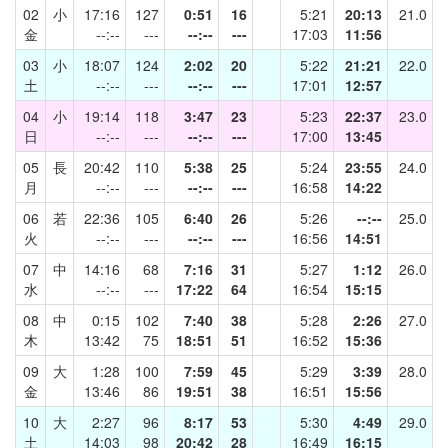
02
小
17:16
127
0:51
16
5:21
20:13
21.0
金
--:--
---
--:--
---
17:03
11:56
03
小
18:07
124
2:02
20
5:22
21:21
22.0
土
--:--
---
--:--
---
17:01
12:57
04
小
19:14
118
3:47
23
5:23
22:37
23.0
日
--:--
---
--:--
---
17:00
13:45
05
長
20:42
110
5:38
25
5:24
23:55
24.0
月
--:--
---
--:--
---
16:58
14:22
06
若
22:36
105
6:40
26
5:26
--:--
25.0
火
--:--
---
--:--
---
16:56
14:51
07
中
14:16
68
7:16
31
5:27
1:12
26.0
水
--:--
---
17:22
64
16:54
15:15
08
中
0:15
102
7:40
38
5:28
2:26
27.0
木
13:42
75
18:51
51
16:52
15:36
09
大
1:28
100
7:59
45
5:29
3:39
28.0
金
13:46
86
19:51
38
16:51
15:56
10
大
2:27
96
8:17
53
5:30
4:49
29.0
土
14:03
98
20:42
28
16:49
16:15