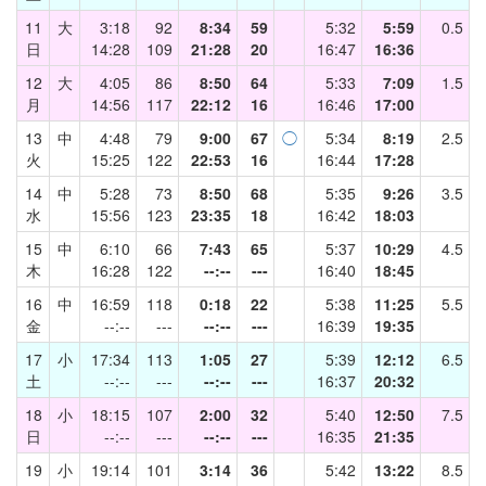
11
大
3:18
92
8:34
59
5:32
5:59
0.5
日
14:28
109
21:28
20
16:47
16:36
12
大
4:05
86
8:50
64
5:33
7:09
1.5
月
14:56
117
22:12
16
16:46
17:00
13
中
4:48
79
9:00
67
◯
5:34
8:19
2.5
火
15:25
122
22:53
16
16:44
17:28
14
中
5:28
73
8:50
68
5:35
9:26
3.5
水
15:56
123
23:35
18
16:42
18:03
15
中
6:10
66
7:43
65
5:37
10:29
4.5
木
16:28
122
--:--
---
16:40
18:45
16
中
16:59
118
0:18
22
5:38
11:25
5.5
金
--:--
---
--:--
---
16:39
19:35
17
小
17:34
113
1:05
27
5:39
12:12
6.5
土
--:--
---
--:--
---
16:37
20:32
18
小
18:15
107
2:00
32
5:40
12:50
7.5
日
--:--
---
--:--
---
16:35
21:35
19
小
19:14
101
3:14
36
5:42
13:22
8.5