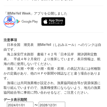
「潮MieYell Week」アプリを公開しました
注意事項
日本全国 潮見表 潮MieYell（しおみエール）へのリンクは自
由です。
海上保安庁水路部 書籍７４２号「日本沿岸 潮汐調和定数
表」 平成４年２月発行 より推算しています。表示情報は、航
海の用に使用しないでください。
潮名「大潮・中潮・小潮・長潮・若潮」の表記方法には何種類
かの定義があり、他のＨＰや新聞や雑誌などと違う場合がありま
す。
漁場には共同漁業権が設定され、漁業協同組合等が資源保護に
取り組んでいますので、漁業権侵害にならないよう、地元の漁業
協同組合等に事前に問い合わせるなど、ご注意ください。
データ表示期間
〜