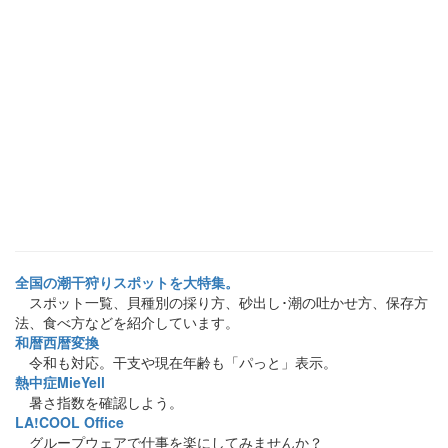
全国の潮干狩りスポットを大特集。
スポット一覧、貝種別の採り方、砂出し･潮の吐かせ方、保存方
法、食べ方などを紹介しています。
和暦西暦変換
令和も対応。干支や現在年齢も「パっと」表示。
熱中症MieYell
暑さ指数を確認しよう。
LA!COOL Office
グループウェアで仕事を楽にしてみませんか？