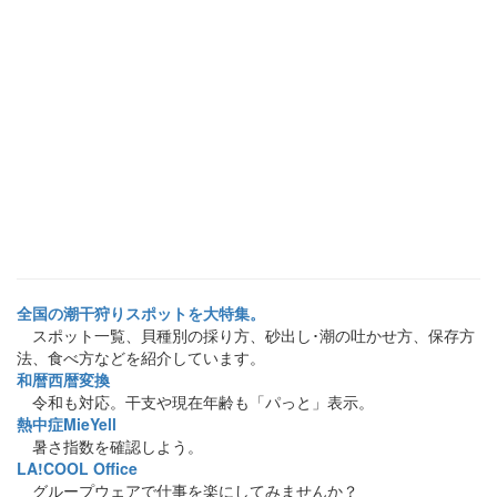
全国の潮干狩りスポットを大特集。
スポット一覧、貝種別の採り方、砂出し･潮の吐かせ方、保存方
法、食べ方などを紹介しています。
和暦西暦変換
令和も対応。干支や現在年齢も「パっと」表示。
熱中症MieYell
暑さ指数を確認しよう。
LA!COOL Office
グループウェアで仕事を楽にしてみませんか？