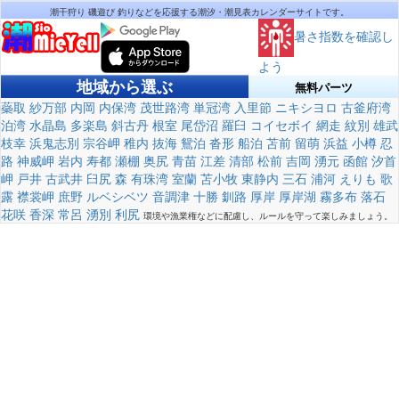
潮干狩り 磯遊び 釣りなどを応援する潮汐・潮見表カレンダーサイトです。
暑さ指数を確認し
よう
地域から選ぶ
無料パーツ
蘂取
紗万部
内岡
内保湾
茂世路湾
単冠湾
入里節
ニキシヨロ
古釜府湾
泊湾
水晶島
多楽島
斜古丹
根室
尾岱沼
羅臼
コイセボイ
網走
紋別
雄武
枝幸
浜鬼志別
宗谷岬
稚内
抜海
鴛泊
沓形
船泊
苫前
留萌
浜益
小樽
忍
路
神威岬
岩内
寿都
瀬棚
奥尻
青苗
江差
清部
松前
吉岡
湧元
函館
汐首
岬
戸井
古武井
臼尻
森
有珠湾
室蘭
苫小牧
東静内
三石
浦河
えりも
歌
露
襟裳岬
庶野
ルベシベツ
音調津
十勝
釧路
厚岸
厚岸湖
霧多布
落石
花咲
香深
常呂
湧別
利尻
環境や漁業権などに配慮し、ルールを守って楽しみましょう。