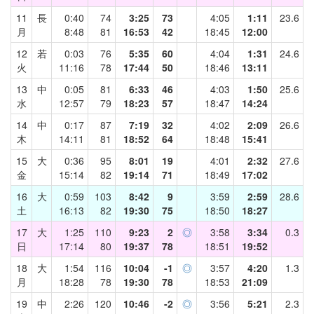
11
長
0:40
74
3:25
73
4:05
1:11
23.6
月
8:48
81
16:53
42
18:45
12:00
12
若
0:03
76
5:35
60
4:04
1:31
24.6
火
11:16
78
17:44
50
18:46
13:11
13
中
0:05
81
6:33
46
4:03
1:50
25.6
水
12:57
79
18:23
57
18:47
14:24
14
中
0:17
87
7:19
32
4:02
2:09
26.6
木
14:11
81
18:52
64
18:48
15:41
15
大
0:36
95
8:01
19
4:01
2:32
27.6
金
15:14
82
19:14
71
18:49
17:02
16
大
0:59
103
8:42
9
3:59
2:59
28.6
土
16:13
82
19:30
75
18:50
18:27
17
大
1:25
110
9:23
2
◎
3:58
3:34
0.3
日
17:14
80
19:37
78
18:51
19:52
18
大
1:54
116
10:04
-1
◎
3:57
4:20
1.3
月
18:28
78
19:30
78
18:53
21:09
19
中
2:26
120
10:46
-2
◎
3:56
5:21
2.3