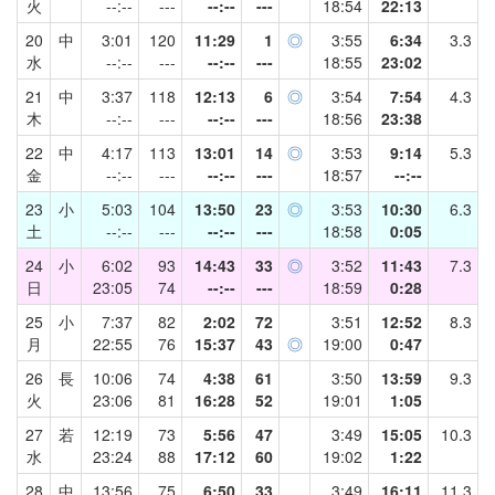
火
--:--
---
--:--
---
18:54
22:13
20
中
3:01
120
11:29
1
◎
3:55
6:34
3.3
水
--:--
---
--:--
---
18:55
23:02
21
中
3:37
118
12:13
6
◎
3:54
7:54
4.3
木
--:--
---
--:--
---
18:56
23:38
22
中
4:17
113
13:01
14
◎
3:53
9:14
5.3
金
--:--
---
--:--
---
18:57
--:--
23
小
5:03
104
13:50
23
◎
3:53
10:30
6.3
土
--:--
---
--:--
---
18:58
0:05
24
小
6:02
93
14:43
33
◎
3:52
11:43
7.3
日
23:05
74
--:--
---
18:59
0:28
25
小
7:37
82
2:02
72
3:51
12:52
8.3
月
22:55
76
15:37
43
◎
19:00
0:47
26
長
10:06
74
4:38
61
3:50
13:59
9.3
火
23:06
81
16:28
52
19:01
1:05
27
若
12:19
73
5:56
47
3:49
15:05
10.3
水
23:24
88
17:12
60
19:02
1:22
28
中
13:56
75
6:50
33
3:49
16:11
11.3