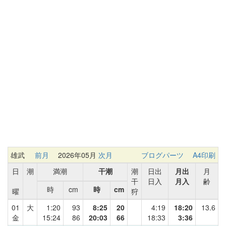
雄武
前月
2026年05月
次月
ブログパーツ
A4印刷
日
潮
満潮
干潮
潮
日出
月出
月
干
日入
月入
齢
時
cm
時
cm
曜
狩
01
大
1:20
93
8:25
20
4:19
18:20
13.6
金
15:24
86
20:03
66
18:33
3:36