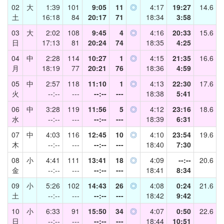
02
大
1:39
101
9:05
11
◎
4:17
19:27
14.6
土
16:18
84
20:17
71
18:34
3:58
03
大
2:02
108
9:45
4
◎
4:16
20:33
15.6
日
17:13
81
20:24
74
18:35
4:25
04
中
2:28
114
10:27
1
◎
4:15
21:35
16.6
月
18:19
77
20:21
76
18:36
4:59
05
中
2:57
118
11:10
1
◎
4:13
22:30
17.6
火
--:--
---
--:--
---
18:38
5:41
06
中
3:28
119
11:56
5
◎
4:12
23:16
18.6
水
--:--
---
--:--
---
18:39
6:31
07
中
4:03
116
12:45
10
◎
4:10
23:54
19.6
木
--:--
---
--:--
---
18:40
7:30
08
小
4:41
111
13:41
18
◎
4:09
--:--
20.6
金
--:--
---
--:--
---
18:41
8:34
09
小
5:26
102
14:43
26
◎
4:08
0:24
21.6
土
--:--
---
--:--
---
18:42
9:42
10
小
6:33
91
15:50
34
◎
4:07
0:50
22.6
日
--:--
---
--:--
---
18:44
10:51