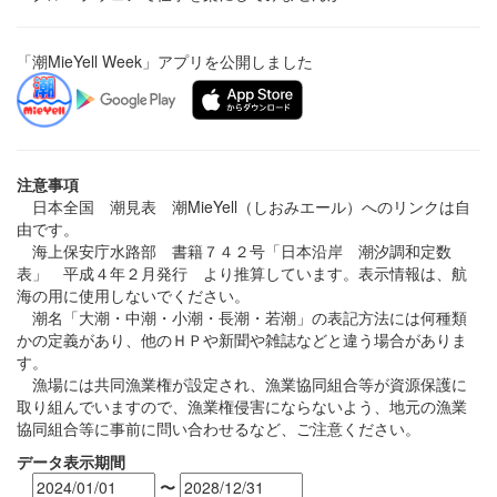
「潮MieYell Week」アプリを公開しました
注意事項
日本全国 潮見表 潮MieYell（しおみエール）へのリンクは自
由です。
海上保安庁水路部 書籍７４２号「日本沿岸 潮汐調和定数
表」 平成４年２月発行 より推算しています。表示情報は、航
海の用に使用しないでください。
潮名「大潮・中潮・小潮・長潮・若潮」の表記方法には何種類
かの定義があり、他のＨＰや新聞や雑誌などと違う場合がありま
す。
漁場には共同漁業権が設定され、漁業協同組合等が資源保護に
取り組んでいますので、漁業権侵害にならないよう、地元の漁業
協同組合等に事前に問い合わせるなど、ご注意ください。
データ表示期間
〜