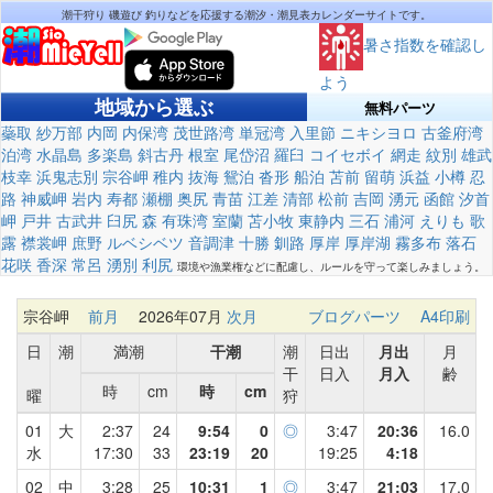
潮干狩り 磯遊び 釣りなどを応援する潮汐・潮見表カレンダーサイトです。
暑さ指数を確認し
よう
地域から選ぶ
無料パーツ
蘂取
紗万部
内岡
内保湾
茂世路湾
単冠湾
入里節
ニキシヨロ
古釜府湾
泊湾
水晶島
多楽島
斜古丹
根室
尾岱沼
羅臼
コイセボイ
網走
紋別
雄武
枝幸
浜鬼志別
宗谷岬
稚内
抜海
鴛泊
沓形
船泊
苫前
留萌
浜益
小樽
忍
路
神威岬
岩内
寿都
瀬棚
奥尻
青苗
江差
清部
松前
吉岡
湧元
函館
汐首
岬
戸井
古武井
臼尻
森
有珠湾
室蘭
苫小牧
東静内
三石
浦河
えりも
歌
露
襟裳岬
庶野
ルベシベツ
音調津
十勝
釧路
厚岸
厚岸湖
霧多布
落石
花咲
香深
常呂
湧別
利尻
環境や漁業権などに配慮し、ルールを守って楽しみましょう。
宗谷岬
前月
2026年07月
次月
ブログパーツ
A4印刷
日
潮
満潮
干潮
潮
日出
月出
月
干
日入
月入
齢
時
cm
時
cm
曜
狩
01
大
2:37
24
9:54
0
◎
3:47
20:36
16.0
水
17:30
33
23:19
20
19:25
4:18
02
中
3:28
25
10:31
1
◎
3:47
21:03
17.0