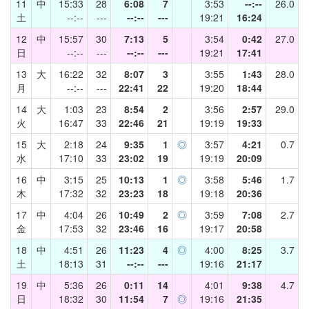
11
中
15:33
28
6:08
7
3:53
--:--
26.0
土
--:--
---
--:--
---
19:21
16:24
12
中
15:57
30
7:13
5
3:54
0:42
27.0
日
--:--
---
--:--
---
19:21
17:41
13
大
16:22
32
8:07
3
3:55
1:43
28.0
月
--:--
---
22:41
22
19:20
18:44
14
大
1:03
23
8:54
2
3:56
2:57
29.0
火
16:47
33
22:46
21
19:19
19:33
15
大
2:18
24
9:35
1
◎
3:57
4:21
0.7
水
17:10
33
23:02
19
19:19
20:09
16
中
3:15
25
10:13
1
◎
3:58
5:46
1.7
木
17:32
32
23:23
18
19:18
20:36
17
中
4:04
26
10:49
2
◎
3:59
7:08
2.7
金
17:53
32
23:46
16
19:17
20:58
18
中
4:51
26
11:23
4
◎
4:00
8:25
3.7
土
18:13
31
--:--
---
19:16
21:17
19
中
5:36
26
0:11
14
4:01
9:38
4.7
日
18:32
30
11:54
7
◎
19:16
21:35