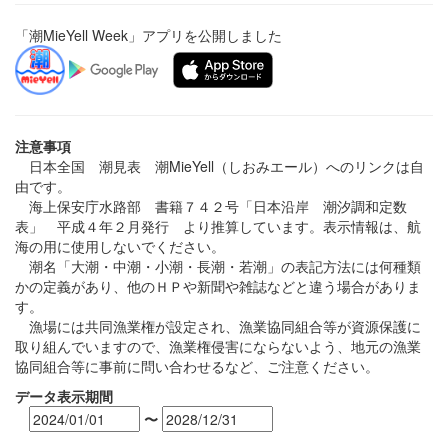
「潮MieYell Week」アプリを公開しました
注意事項
日本全国 潮見表 潮MieYell（しおみエール）へのリンクは自
由です。
海上保安庁水路部 書籍７４２号「日本沿岸 潮汐調和定数
表」 平成４年２月発行 より推算しています。表示情報は、航
海の用に使用しないでください。
潮名「大潮・中潮・小潮・長潮・若潮」の表記方法には何種類
かの定義があり、他のＨＰや新聞や雑誌などと違う場合がありま
す。
漁場には共同漁業権が設定され、漁業協同組合等が資源保護に
取り組んでいますので、漁業権侵害にならないよう、地元の漁業
協同組合等に事前に問い合わせるなど、ご注意ください。
データ表示期間
〜