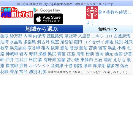
潮干狩り 磯遊び 釣りなどを応援する潮汐・潮見表カレンダーサイトです。
暑さ指数を確認し
よう
地域から選ぶ
無料パーツ
蘂取
紗万部
内岡
内保湾
茂世路湾
単冠湾
入里節
ニキシヨロ
古釜府湾
泊湾
水晶島
多楽島
斜古丹
根室
尾岱沼
羅臼
コイセボイ
網走
紋別
雄武
枝幸
浜鬼志別
宗谷岬
稚内
抜海
鴛泊
沓形
船泊
苫前
留萌
浜益
小樽
忍
路
神威岬
岩内
寿都
瀬棚
奥尻
青苗
江差
清部
松前
吉岡
湧元
函館
汐首
岬
戸井
古武井
臼尻
森
有珠湾
室蘭
苫小牧
東静内
三石
浦河
えりも
歌
露
襟裳岬
庶野
ルベシベツ
音調津
十勝
釧路
厚岸
厚岸湖
霧多布
落石
花咲
香深
常呂
湧別
利尻
環境や漁業権などに配慮し、ルールを守って楽しみましょう。