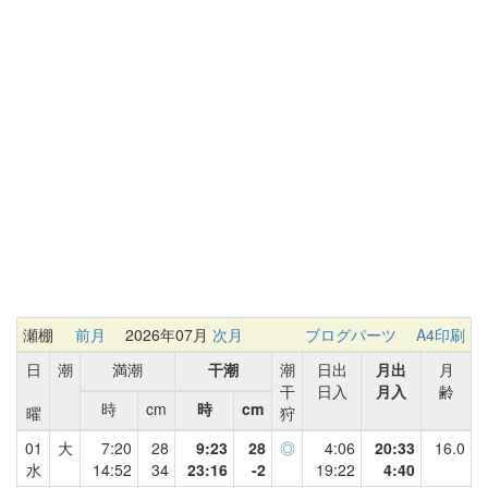
瀬棚
前月
2026年07月
次月
ブログパーツ
A4印刷
日
潮
満潮
干潮
潮
日出
月出
月
干
日入
月入
齢
時
cm
時
cm
曜
狩
01
大
7:20
28
9:23
28
◎
4:06
20:33
16.0
水
14:52
34
23:16
-2
19:22
4:40