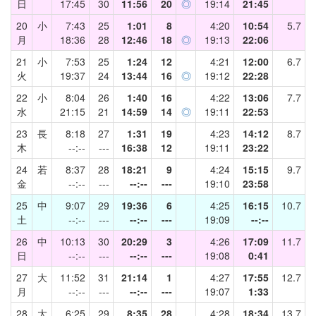
日
17:45
30
11:56
20
◎
19:14
21:45
20
小
7:43
25
1:01
8
4:20
10:54
5.7
月
18:36
28
12:46
18
◎
19:13
22:06
21
小
7:53
25
1:24
12
4:21
12:00
6.7
火
19:37
24
13:44
16
◎
19:12
22:28
22
小
8:04
26
1:40
16
4:22
13:06
7.7
水
21:15
21
14:59
14
◎
19:11
22:53
23
長
8:18
27
1:31
19
4:23
14:12
8.7
木
--:--
---
16:38
12
19:11
23:22
24
若
8:37
28
18:21
9
4:24
15:15
9.7
金
--:--
---
--:--
---
19:10
23:58
25
中
9:07
29
19:36
6
4:25
16:15
10.7
土
--:--
---
--:--
---
19:09
--:--
26
中
10:13
30
20:29
3
4:26
17:09
11.7
日
--:--
---
--:--
---
19:08
0:41
27
大
11:52
31
21:14
1
4:27
17:55
12.7
月
--:--
---
--:--
---
19:07
1:33
28
大
6:25
29
8:35
28
4:28
18:34
13.7