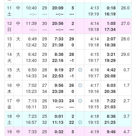
11
中
10:40
29
20:09
5
4:13
0:18
26.0
土
--:--
---
--:--
---
19:19
16:19
12
中
11:39
30
20:56
2
4:14
1:05
27.0
日
--:--
---
--:--
---
19:18
17:34
13
大
6:49
29
7:33
29
4:14
2:07
28.0
月
12:42
32
21:38
0
19:18
18:38
14
大
6:42
29
8:38
28
4:15
3:21
29.0
火
13:40
33
22:16
-1
19:17
19:29
15
大
6:50
28
9:19
27
◎
4:16
4:42
0.7
水
14:33
34
22:53
-1
19:17
20:08
16
中
7:02
27
9:56
26
◎
4:17
6:03
1.7
木
15:23
34
23:28
0
19:16
20:38
17
中
7:13
26
10:33
24
◎
4:18
7:22
2.7
金
16:11
33
--:--
---
19:15
21:03
18
中
7:23
25
0:01
2
4:18
8:36
3.7
土
16:57
32
11:13
22
◎
19:15
21:25
19
中
7:33
25
0:32
5
4:19
9:46
4.7