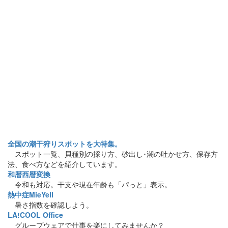
全国の潮干狩りスポットを大特集。
スポット一覧、貝種別の採り方、砂出し･潮の吐かせ方、保存方
法、食べ方などを紹介しています。
和暦西暦変換
令和も対応。干支や現在年齢も「パっと」表示。
熱中症MieYell
暑さ指数を確認しよう。
LA!COOL Office
グループウェアで仕事を楽にしてみませんか？