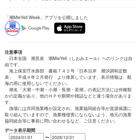
「潮MieYell Week」アプリを公開しました
注意事項
日本全国 潮見表 潮MieYell（しおみエール）へのリンクは自
由です。
海上保安庁水路部 書籍７４２号「日本沿岸 潮汐調和定数
表」 平成４年２月発行 より推算しています。表示情報は、航
海の用に使用しないでください。
潮名「大潮・中潮・小潮・長潮・若潮」の表記方法には何種類
かの定義があり、他のＨＰや新聞や雑誌などと違う場合がありま
す。
漁場には共同漁業権が設定され、漁業協同組合等が資源保護に
取り組んでいますので、漁業権侵害にならないよう、地元の漁業
協同組合等に事前に問い合わせるなど、ご注意ください。
データ表示期間
〜