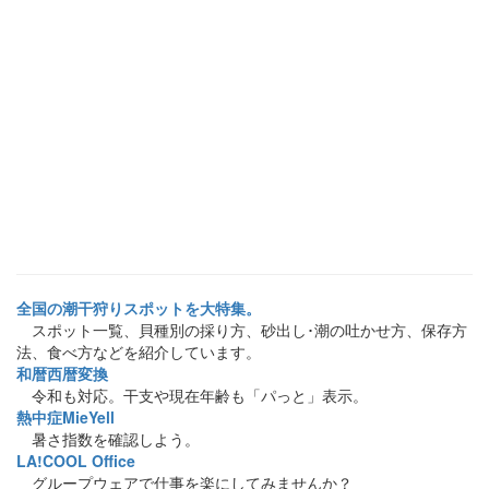
全国の潮干狩りスポットを大特集。
スポット一覧、貝種別の採り方、砂出し･潮の吐かせ方、保存方
法、食べ方などを紹介しています。
和暦西暦変換
令和も対応。干支や現在年齢も「パっと」表示。
熱中症MieYell
暑さ指数を確認しよう。
LA!COOL Office
グループウェアで仕事を楽にしてみませんか？