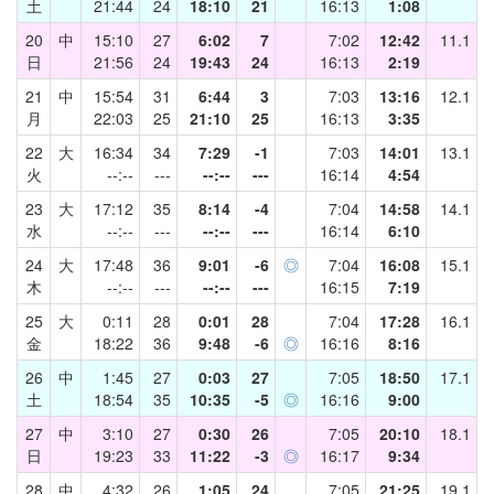
土
21:44
24
18:10
21
16:13
1:08
20
中
15:10
27
6:02
7
7:02
12:42
11.1
日
21:56
24
19:43
24
16:13
2:19
21
中
15:54
31
6:44
3
7:03
13:16
12.1
月
22:03
25
21:10
25
16:13
3:35
22
大
16:34
34
7:29
-1
7:03
14:01
13.1
火
--:--
---
--:--
---
16:14
4:54
23
大
17:12
35
8:14
-4
7:04
14:58
14.1
水
--:--
---
--:--
---
16:14
6:10
24
大
17:48
36
9:01
-6
◎
7:04
16:08
15.1
木
--:--
---
--:--
---
16:15
7:19
25
大
0:11
28
0:01
28
7:04
17:28
16.1
金
18:22
36
9:48
-6
◎
16:16
8:16
26
中
1:45
27
0:03
27
7:05
18:50
17.1
土
18:54
35
10:35
-5
◎
16:16
9:00
27
中
3:10
27
0:30
26
7:05
20:10
18.1
日
19:23
33
11:22
-3
◎
16:17
9:34
28
中
4:32
26
1:05
24
7:05
21:25
19.1