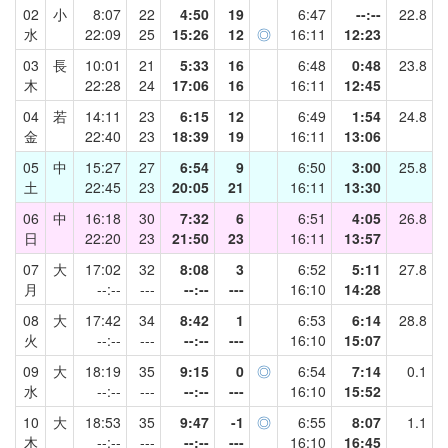
02
小
8:07
22
4:50
19
6:47
--:--
22.8
水
22:09
25
15:26
12
◎
16:11
12:23
03
長
10:01
21
5:33
16
6:48
0:48
23.8
木
22:28
24
17:06
16
16:11
12:45
04
若
14:11
23
6:15
12
6:49
1:54
24.8
金
22:40
23
18:39
19
16:11
13:06
05
中
15:27
27
6:54
9
6:50
3:00
25.8
土
22:45
23
20:05
21
16:11
13:30
06
中
16:18
30
7:32
6
6:51
4:05
26.8
日
22:20
23
21:50
23
16:11
13:57
07
大
17:02
32
8:08
3
6:52
5:11
27.8
月
--:--
---
--:--
---
16:10
14:28
08
大
17:42
34
8:42
1
6:53
6:14
28.8
火
--:--
---
--:--
---
16:10
15:07
09
大
18:19
35
9:15
0
◎
6:54
7:14
0.1
水
--:--
---
--:--
---
16:10
15:52
10
大
18:53
35
9:47
-1
◎
6:55
8:07
1.1
木
--:--
---
--:--
---
16:10
16:45