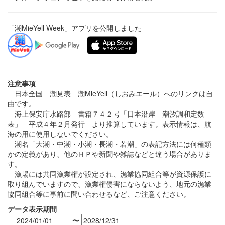
「潮MieYell Week」アプリを公開しました
注意事項
日本全国 潮見表 潮MieYell（しおみエール）へのリンクは自
由です。
海上保安庁水路部 書籍７４２号「日本沿岸 潮汐調和定数
表」 平成４年２月発行 より推算しています。表示情報は、航
海の用に使用しないでください。
潮名「大潮・中潮・小潮・長潮・若潮」の表記方法には何種類
かの定義があり、他のＨＰや新聞や雑誌などと違う場合がありま
す。
漁場には共同漁業権が設定され、漁業協同組合等が資源保護に
取り組んでいますので、漁業権侵害にならないよう、地元の漁業
協同組合等に事前に問い合わせるなど、ご注意ください。
データ表示期間
〜