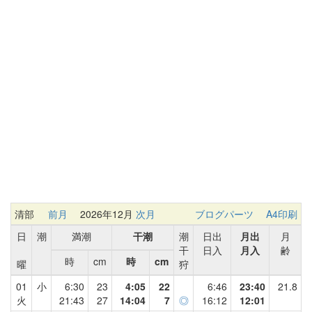
清部
前月
2026年12月
次月
ブログパーツ
A4印刷
日
潮
満潮
干潮
潮
日出
月出
月
干
日入
月入
齢
時
cm
時
cm
曜
狩
01
小
6:30
23
4:05
22
6:46
23:40
21.8
火
21:43
27
14:04
7
◎
16:12
12:01