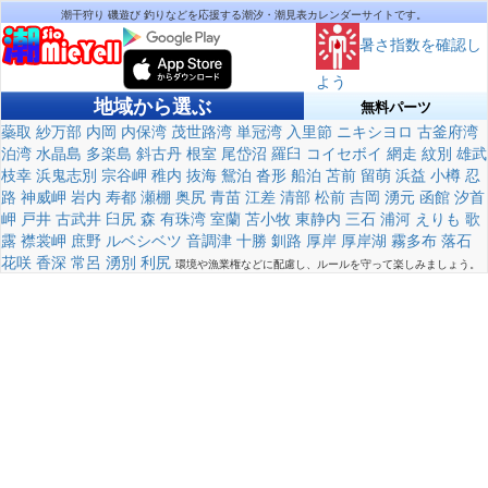
潮干狩り 磯遊び 釣りなどを応援する潮汐・潮見表カレンダーサイトです。
暑さ指数を確認し
よう
地域から選ぶ
無料パーツ
蘂取
紗万部
内岡
内保湾
茂世路湾
単冠湾
入里節
ニキシヨロ
古釜府湾
泊湾
水晶島
多楽島
斜古丹
根室
尾岱沼
羅臼
コイセボイ
網走
紋別
雄武
枝幸
浜鬼志別
宗谷岬
稚内
抜海
鴛泊
沓形
船泊
苫前
留萌
浜益
小樽
忍
路
神威岬
岩内
寿都
瀬棚
奥尻
青苗
江差
清部
松前
吉岡
湧元
函館
汐首
岬
戸井
古武井
臼尻
森
有珠湾
室蘭
苫小牧
東静内
三石
浦河
えりも
歌
露
襟裳岬
庶野
ルベシベツ
音調津
十勝
釧路
厚岸
厚岸湖
霧多布
落石
花咲
香深
常呂
湧別
利尻
環境や漁業権などに配慮し、ルールを守って楽しみましょう。