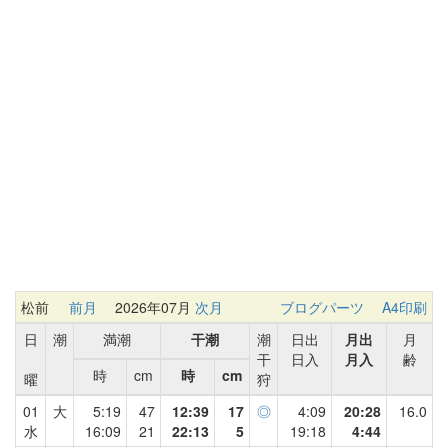
松前
前月
2026年07月
次月
ブログパーツ
A4印刷
日
潮
満潮
干潮
潮
日出
月出
月
干
日入
月入
齢
時
cm
時
cm
曜
狩
01
大
5:19
47
12:39
17
◎
4:09
20:28
16.0
水
16:09
21
22:13
5
19:18
4:44