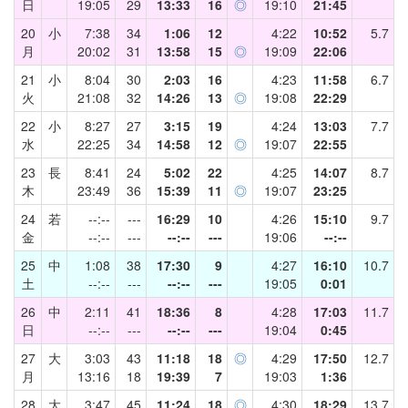
日
19:05
29
13:33
16
◎
19:10
21:45
20
小
7:38
34
1:06
12
4:22
10:52
5.7
月
20:02
31
13:58
15
◎
19:09
22:06
21
小
8:04
30
2:03
16
4:23
11:58
6.7
火
21:08
32
14:26
13
◎
19:08
22:29
22
小
8:27
27
3:15
19
4:24
13:03
7.7
水
22:25
34
14:58
12
◎
19:07
22:55
23
長
8:41
24
5:02
22
4:25
14:07
8.7
木
23:49
36
15:39
11
◎
19:07
23:25
24
若
--:--
---
16:29
10
4:26
15:10
9.7
金
--:--
---
--:--
---
19:06
--:--
25
中
1:08
38
17:30
9
4:27
16:10
10.7
土
--:--
---
--:--
---
19:05
0:01
26
中
2:11
41
18:36
8
4:28
17:03
11.7
日
--:--
---
--:--
---
19:04
0:45
27
大
3:03
43
11:18
18
◎
4:29
17:50
12.7
月
13:16
18
19:39
7
19:03
1:36
28
大
3:47
45
11:24
18
◎
4:30
18:29
13.7