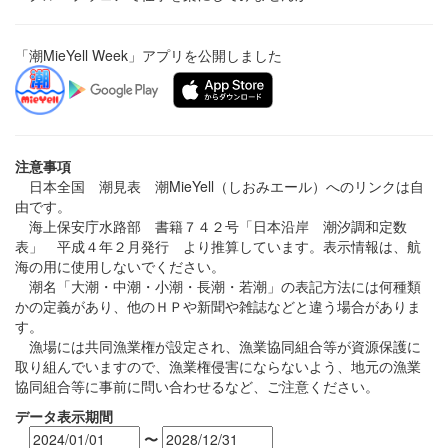
「潮MieYell Week」アプリを公開しました
注意事項
日本全国 潮見表 潮MieYell（しおみエール）へのリンクは自
由です。
海上保安庁水路部 書籍７４２号「日本沿岸 潮汐調和定数
表」 平成４年２月発行 より推算しています。表示情報は、航
海の用に使用しないでください。
潮名「大潮・中潮・小潮・長潮・若潮」の表記方法には何種類
かの定義があり、他のＨＰや新聞や雑誌などと違う場合がありま
す。
漁場には共同漁業権が設定され、漁業協同組合等が資源保護に
取り組んでいますので、漁業権侵害にならないよう、地元の漁業
協同組合等に事前に問い合わせるなど、ご注意ください。
データ表示期間
〜