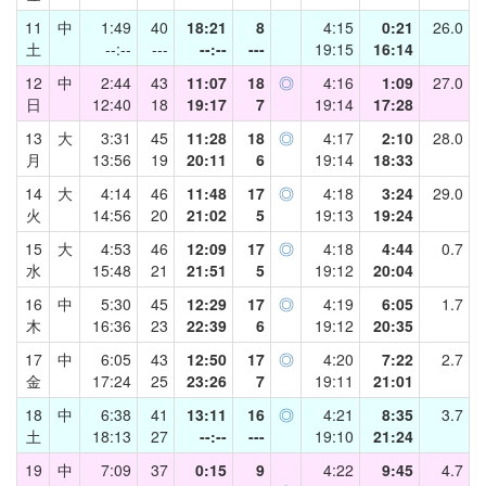
11
中
1:49
40
18:21
8
4:15
0:21
26.0
土
--:--
---
--:--
---
19:15
16:14
12
中
2:44
43
11:07
18
◎
4:16
1:09
27.0
日
12:40
18
19:17
7
19:14
17:28
13
大
3:31
45
11:28
18
◎
4:17
2:10
28.0
月
13:56
19
20:11
6
19:14
18:33
14
大
4:14
46
11:48
17
◎
4:18
3:24
29.0
火
14:56
20
21:02
5
19:13
19:24
15
大
4:53
46
12:09
17
◎
4:18
4:44
0.7
水
15:48
21
21:51
5
19:12
20:04
16
中
5:30
45
12:29
17
◎
4:19
6:05
1.7
木
16:36
23
22:39
6
19:12
20:35
17
中
6:05
43
12:50
17
◎
4:20
7:22
2.7
金
17:24
25
23:26
7
19:11
21:01
18
中
6:38
41
13:11
16
◎
4:21
8:35
3.7
土
18:13
27
--:--
---
19:10
21:24
19
中
7:09
37
0:15
9
4:22
9:45
4.7