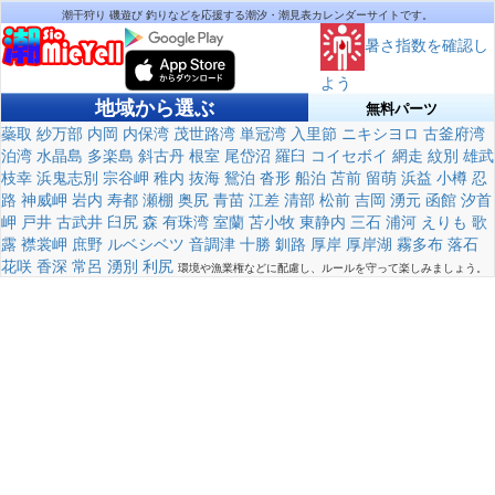
潮干狩り 磯遊び 釣りなどを応援する潮汐・潮見表カレンダーサイトです。
暑さ指数を確認し
よう
地域から選ぶ
無料パーツ
蘂取
紗万部
内岡
内保湾
茂世路湾
単冠湾
入里節
ニキシヨロ
古釜府湾
泊湾
水晶島
多楽島
斜古丹
根室
尾岱沼
羅臼
コイセボイ
網走
紋別
雄武
枝幸
浜鬼志別
宗谷岬
稚内
抜海
鴛泊
沓形
船泊
苫前
留萌
浜益
小樽
忍
路
神威岬
岩内
寿都
瀬棚
奥尻
青苗
江差
清部
松前
吉岡
湧元
函館
汐首
岬
戸井
古武井
臼尻
森
有珠湾
室蘭
苫小牧
東静内
三石
浦河
えりも
歌
露
襟裳岬
庶野
ルベシベツ
音調津
十勝
釧路
厚岸
厚岸湖
霧多布
落石
花咲
香深
常呂
湧別
利尻
環境や漁業権などに配慮し、ルールを守って楽しみましょう。