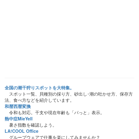
全国の潮干狩りスポットを大特集。
スポット一覧、貝種別の採り方、砂出し･潮の吐かせ方、保存方
法、食べ方などを紹介しています。
和暦西暦変換
令和も対応。干支や現在年齢も「パっと」表示。
熱中症MieYell
暑さ指数を確認しよう。
LA!COOL Office
グループウェアで仕事を楽にしてみませんか？