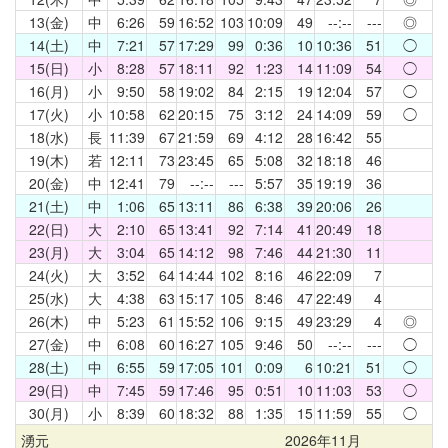
13(金)
中
6:26
59
16:52
103
10:09
49
--:--
---
◎
14(土)
中
7:21
57
17:29
99
0:36
10
10:36
51
◯
15(日)
小
8:28
57
18:11
92
1:23
14
11:09
54
◯
16(月)
小
9:50
58
19:02
84
2:15
19
12:04
57
◯
17(火)
小
10:58
62
20:15
75
3:12
24
14:09
59
◯
18(水)
長
11:39
67
21:59
69
4:12
28
16:42
55
19(木)
若
12:11
73
23:45
65
5:08
32
18:18
46
20(金)
中
12:41
79
--:--
---
5:57
35
19:19
36
21(土)
中
1:06
65
13:11
86
6:38
39
20:06
26
22(日)
大
2:10
65
13:41
92
7:14
41
20:49
18
23(月)
大
3:04
65
14:12
98
7:46
44
21:30
11
24(火)
大
3:52
64
14:44
102
8:16
46
22:09
7
25(水)
大
4:38
63
15:17
105
8:46
47
22:49
4
26(木)
中
5:23
61
15:52
106
9:15
49
23:29
4
◎
27(金)
中
6:08
60
16:27
105
9:46
50
--:--
---
◯
28(土)
中
6:55
59
17:05
101
0:09
6
10:21
51
◯
29(日)
中
7:45
59
17:46
95
0:51
10
11:03
53
◯
30(月)
小
8:39
60
18:32
88
1:35
15
11:59
55
◯
湧元
2026年11月