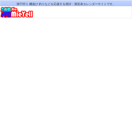
潮干狩り 磯遊び 釣りなどを応援する潮汐・潮見表カレンダーサイトです。