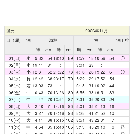
湧元
2026年11月
日（曜）
潮
満潮
干潮
潮干狩
時
cm
時
cm
時
cm
時
cm
01(日)
小
9:32
54
18:40
89
1:59
18
10:56
54
◯
02(月)
小
19:41
81
--:--
---
3:04
23
--:--
---
03(火)
小
12:31
62
21:22
73
4:16
26
15:22
61
◯
04(水)
長
12:42
68
23:17
70
5:22
29
17:52
54
05(木)
若
13:03
73
--:--
---
6:15
31
19:02
44
06(金)
中
0:43
70
13:26
80
6:56
33
19:51
33
07(土)
中
1:47
70
13:51
87
7:31
35
20:33
24
08(日)
大
2:40
71
14:18
93
8:01
38
21:13
16
09(月)
大
3:27
70
14:46
98
8:28
41
21:52
10
10(火)
大
4:11
68
15:15
102
8:54
43
22:31
7
11(水)
中
4:54
65
15:46
105
9:19
45
23:10
6
◎
12(木)
中
5:39
62
16:18
105
9:43
47
23:52
7
◎