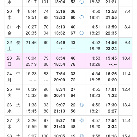
水
19:17
101
13:04
53
◯
18:32
21:21
20
小
8:44
74
2:16
36
4:50
12:58
7.4
木
19:51
98
13:23
60
◯
18:31
21:55
21
小
10:27
70
3:13
40
4:51
13:59
8.4
金
20:35
94
13:32
67
◯
18:29
22:35
22
長
21:46
90
4:49
43
4:52
14:56
9.4
土
--:--
---
--:--
---
18:28
23:24
23
若
16:04
79
6:54
40
4:53
15:45
10.4
日
23:19
88
18:54
78
18:26
--:--
24
中
15:23
83
7:54
33
4:54
16:26
11.4
月
--:--
---
20:09
72
18:25
0:20
25
中
0:39
90
8:34
27
4:55
17:01
12.4
火
15:32
86
20:44
64
18:23
1:22
26
大
1:38
93
9:07
22
◎
4:56
17:30
13.4
水
15:45
88
21:13
56
18:21
2:27
27
大
2:26
97
9:37
19
◎
4:57
17:54
14.4
木
15:59
90
21:40
48
18:20
3:34
28
大
3:07
100
10:05
19
◎
4:58
18:16
15.4