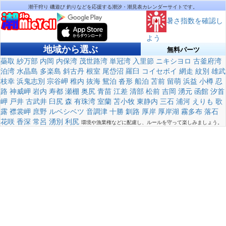
潮干狩り 磯遊び 釣りなどを応援する潮汐・潮見表カレンダーサイトです。
暑さ指数を確認し
よう
地域から選ぶ
無料パーツ
蘂取
紗万部
内岡
内保湾
茂世路湾
単冠湾
入里節
ニキシヨロ
古釜府湾
泊湾
水晶島
多楽島
斜古丹
根室
尾岱沼
羅臼
コイセボイ
網走
紋別
雄武
枝幸
浜鬼志別
宗谷岬
稚内
抜海
鴛泊
沓形
船泊
苫前
留萌
浜益
小樽
忍
路
神威岬
岩内
寿都
瀬棚
奥尻
青苗
江差
清部
松前
吉岡
湧元
函館
汐首
岬
戸井
古武井
臼尻
森
有珠湾
室蘭
苫小牧
東静内
三石
浦河
えりも
歌
露
襟裳岬
庶野
ルベシベツ
音調津
十勝
釧路
厚岸
厚岸湖
霧多布
落石
花咲
香深
常呂
湧別
利尻
環境や漁業権などに配慮し、ルールを守って楽しみましょう。