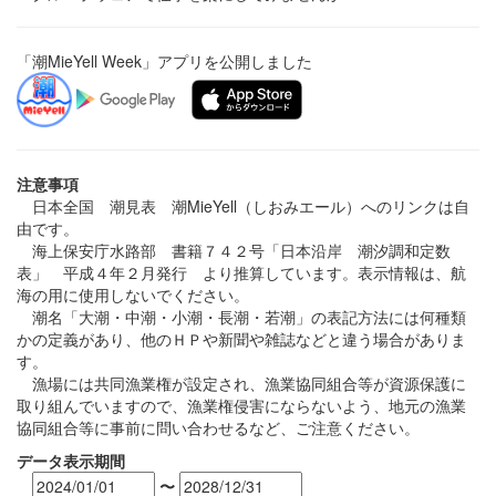
「潮MieYell Week」アプリを公開しました
注意事項
日本全国 潮見表 潮MieYell（しおみエール）へのリンクは自
由です。
海上保安庁水路部 書籍７４２号「日本沿岸 潮汐調和定数
表」 平成４年２月発行 より推算しています。表示情報は、航
海の用に使用しないでください。
潮名「大潮・中潮・小潮・長潮・若潮」の表記方法には何種類
かの定義があり、他のＨＰや新聞や雑誌などと違う場合がありま
す。
漁場には共同漁業権が設定され、漁業協同組合等が資源保護に
取り組んでいますので、漁業権侵害にならないよう、地元の漁業
協同組合等に事前に問い合わせるなど、ご注意ください。
データ表示期間
〜