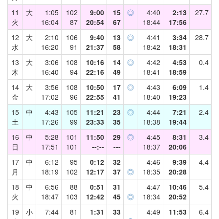
11
大
1:05
102
9:00
15
◎
4:40
2:13
27.7
火
16:04
87
20:54
67
18:44
17:56
12
大
2:10
106
9:40
13
◎
4:41
3:34
28.7
水
16:20
91
21:37
58
18:42
18:31
13
大
3:06
108
10:16
14
◎
4:42
4:53
0.4
木
16:40
94
22:16
49
18:41
18:59
14
大
3:56
108
10:50
17
◎
4:43
6:09
1.4
金
17:02
96
22:55
41
18:40
19:23
15
中
4:43
105
11:21
23
◎
4:44
7:21
2.4
土
17:26
99
23:33
35
18:38
19:44
16
中
5:28
101
11:50
29
◎
4:45
8:31
3.4
日
17:51
101
--:--
---
18:37
20:06
17
中
6:12
95
0:12
32
4:46
9:39
4.4
月
18:19
102
12:17
37
◎
18:35
20:28
18
中
6:56
88
0:51
31
4:47
10:46
5.4
火
18:47
103
12:42
45
◎
18:34
20:52
19
小
7:44
81
1:31
33
4:49
11:53
6.4