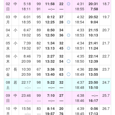
02
中
5:18
99
11:58
22
◎
4:31
20:31
18.7
日
18:11
91
--:--
---
18:55
7:58
03
中
6:01
95
0:12
37
4:32
20:52
19.7
月
18:35
93
12:25
28
◎
18:54
9:04
04
小
6:47
89
0:50
34
4:33
21:15
20.7
火
19:02
95
12:50
36
◎
18:53
10:13
05
小
7:39
82
1:34
32
4:34
21:41
21.7
水
19:32
97
13:13
45
◎
18:51
11:24
06
小
8:46
73
2:27
32
4:35
22:14
22.7
木
20:09
98
13:32
54
◯
18:50
12:39
07
長
10:30
67
3:36
33
4:36
22:56
23.7
金
20:59
98
13:40
63
◯
18:49
13:55
08
若
22:17
98
5:22
32
4:37
23:50
24.7
土
--:--
---
--:--
---
18:48
15:10
09
中
23:46
99
7:10
27
4:38
--:--
25.7
日
--:--
---
--:--
---
18:46
16:17
10
中
15:56
83
8:14
20
4:39
0:56
26.7
月
--:--
---
19:57
76
18:45
17:13