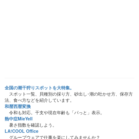
全国の潮干狩りスポットを大特集。
スポット一覧、貝種別の採り方、砂出し･潮の吐かせ方、保存方
法、食べ方などを紹介しています。
和暦西暦変換
令和も対応。干支や現在年齢も「パっと」表示。
熱中症MieYell
暑さ指数を確認しよう。
LA!COOL Office
グループウェアで仕事を楽にしてみませんか？