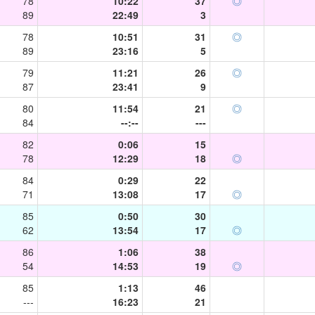
78
10:22
37
◎
89
22:49
3
78
10:51
31
◎
89
23:16
5
79
11:21
26
◎
87
23:41
9
80
11:54
21
◎
84
--:--
---
82
0:06
15
78
12:29
18
◎
84
0:29
22
71
13:08
17
◎
85
0:50
30
62
13:54
17
◎
86
1:06
38
54
14:53
19
◎
85
1:13
46
---
16:23
21