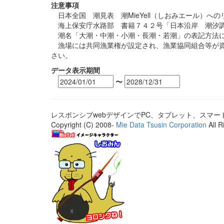
注意事項
日本全国 潮見表 潮MieYell（しおみエール）へ
海上保安庁水路部 書籍７４２号「日本沿岸 潮汐調
潮名「大潮・中潮・小潮・長潮・若潮」の表記方法に
漁場には共同漁業権が設定され、漁業協同組合等が資
さい。
データ表示期間
〜
レスポンシブwebデザインでPC、タブレット、スマ
Copyright (C) 2008-
Mie Data Tsusin Corporation
All R