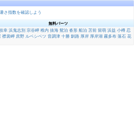
暑さ指数を確認しよう
無料パーツ
枝幸
浜鬼志別
宗谷岬
稚内
抜海
鴛泊
沓形
船泊
苫前
留萌
浜益
小樽
忍
露
襟裳岬
庶野
ルベシベツ
音調津
十勝
釧路
厚岸
厚岸湖
霧多布
落石
花