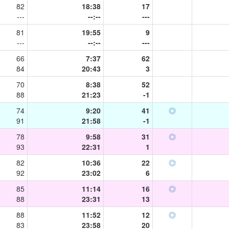
82
18:38
17
---
--:--
---
81
19:55
9
---
--:--
---
66
7:37
62
84
20:43
3
70
8:38
52
88
21:23
-1
74
9:20
41
◎
91
21:58
-1
78
9:58
31
◎
93
22:31
1
82
10:36
22
◎
92
23:02
6
85
11:14
16
◎
88
23:31
13
88
11:52
12
◎
83
23:58
20