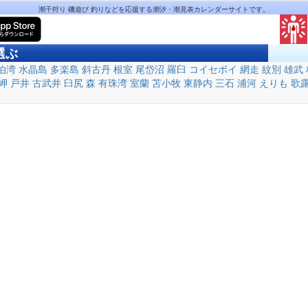
潮干狩り 磯遊び 釣りなどを応援する潮汐・潮見表カレンダーサイトです。
選ぶ
泊湾
水晶島
多楽島
斜古丹
根室
尾岱沼
羅臼
コイセボイ
網走
紋別
雄武
岬
戸井
古武井
臼尻
森
有珠湾
室蘭
苫小牧
東静内
三石
浦河
えりも
歌