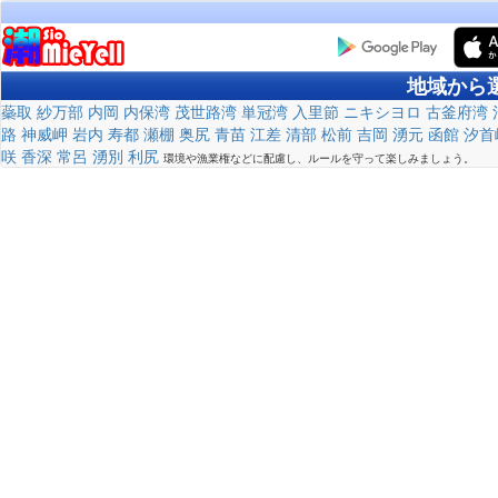
地域から
蘂取
紗万部
内岡
内保湾
茂世路湾
単冠湾
入里節
ニキシヨロ
古釜府湾
路
神威岬
岩内
寿都
瀬棚
奥尻
青苗
江差
清部
松前
吉岡
湧元
函館
汐首
咲
香深
常呂
湧別
利尻
環境や漁業権などに配慮し、ルールを守って楽しみましょう。