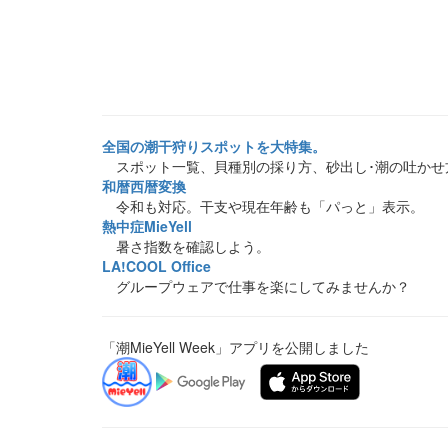
全国の潮干狩りスポットを大特集。
スポット一覧、貝種別の採り方、砂出し･潮の吐かせ
和暦西暦変換
令和も対応。干支や現在年齢も「パっと」表示。
熱中症MieYell
暑さ指数を確認しよう。
LA!COOL Office
グループウェアで仕事を楽にしてみませんか？
「潮MieYell Week」アプリを公開しました