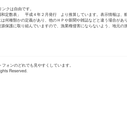
のリンクは自由です。
和定数表」 平成４年２月発行 より推算しています。表示情報は、
は何種類かの定義があり、他のＨＰや新聞や雑誌などと違う場合があ
源保護に取り組んでいますので、漁業権侵害にならないよう、地元の漁
ートフォンのどれでも見やすくしています。
ights Reserved.