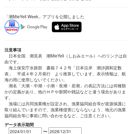
「潮MieYell Week」アプリを公開しました
注意事項
日本全国 潮見表 潮MieYell（しおみエール）へのリンクは自
由です。
海上保安庁水路部 書籍７４２号「日本沿岸 潮汐調和定数
表」 平成４年２月発行 より推算しています。表示情報は、航
海の用に使用しないでください。
潮名「大潮・中潮・小潮・長潮・若潮」の表記方法には何種類
かの定義があり、他のＨＰや新聞や雑誌などと違う場合がありま
す。
漁場には共同漁業権が設定され、漁業協同組合等が資源保護に
取り組んでいますので、漁業権侵害にならないよう、地元の漁業
協同組合等に事前に問い合わせるなど、ご注意ください。
データ表示期間
〜