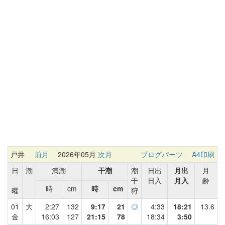
戸井
前月
2026年05月
次月
ブログパーツ
A4印刷
日
潮
満潮
干潮
潮
日出
月出
月
干
日入
月入
齢
時
cm
時
cm
曜
狩
01
大
2:27
132
9:17
21
◎
4:33
18:21
13.6
金
16:03
127
21:15
78
18:34
3:50