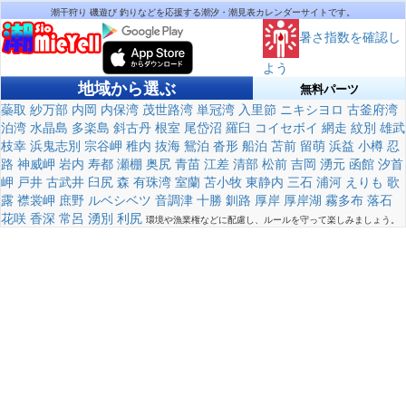
潮干狩り 磯遊び 釣りなどを応援する潮汐・潮見表カレンダーサイトです。
暑さ指数を確認し
よう
地域から選ぶ
無料パーツ
蘂取
紗万部
内岡
内保湾
茂世路湾
単冠湾
入里節
ニキシヨロ
古釜府湾
泊湾
水晶島
多楽島
斜古丹
根室
尾岱沼
羅臼
コイセボイ
網走
紋別
雄武
枝幸
浜鬼志別
宗谷岬
稚内
抜海
鴛泊
沓形
船泊
苫前
留萌
浜益
小樽
忍
路
神威岬
岩内
寿都
瀬棚
奥尻
青苗
江差
清部
松前
吉岡
湧元
函館
汐首
岬
戸井
古武井
臼尻
森
有珠湾
室蘭
苫小牧
東静内
三石
浦河
えりも
歌
露
襟裳岬
庶野
ルベシベツ
音調津
十勝
釧路
厚岸
厚岸湖
霧多布
落石
花咲
香深
常呂
湧別
利尻
環境や漁業権などに配慮し、ルールを守って楽しみましょう。