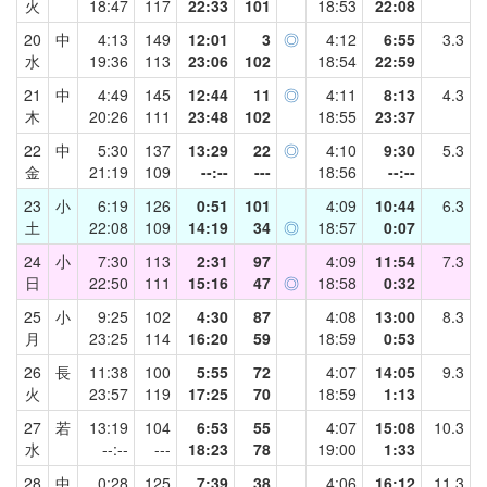
火
18:47
117
22:33
101
18:53
22:08
20
中
4:13
149
12:01
3
◎
4:12
6:55
3.3
水
19:36
113
23:06
102
18:54
22:59
21
中
4:49
145
12:44
11
◎
4:11
8:13
4.3
木
20:26
111
23:48
102
18:55
23:37
22
中
5:30
137
13:29
22
◎
4:10
9:30
5.3
金
21:19
109
--:--
---
18:56
--:--
23
小
6:19
126
0:51
101
4:09
10:44
6.3
土
22:08
109
14:19
34
◎
18:57
0:07
24
小
7:30
113
2:31
97
4:09
11:54
7.3
日
22:50
111
15:16
47
◎
18:58
0:32
25
小
9:25
102
4:30
87
4:08
13:00
8.3
月
23:25
114
16:20
59
18:59
0:53
26
長
11:38
100
5:55
72
4:07
14:05
9.3
火
23:57
119
17:25
70
18:59
1:13
27
若
13:19
104
6:53
55
4:07
15:08
10.3
水
--:--
---
18:23
78
19:00
1:33
28
中
0:28
125
7:39
38
4:06
16:12
11.3