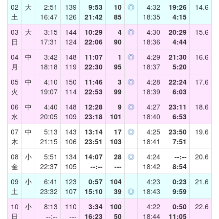
02
大
2:51
139
9:53
10
◎
4:32
19:26
14.6
土
16:47
126
21:42
85
18:35
4:15
03
大
3:15
144
10:29
4
◎
4:30
20:29
15.6
日
17:31
124
22:06
90
18:36
4:44
04
中
3:42
148
11:07
1
◎
4:29
21:30
16.6
月
18:18
119
22:30
95
18:37
5:20
05
中
4:10
150
11:46
3
◎
4:28
22:24
17.6
火
19:07
114
22:53
99
18:39
6:03
06
中
4:40
148
12:28
9
◎
4:27
23:11
18.6
水
20:05
109
23:18
101
18:40
6:53
07
中
5:13
143
13:14
17
◎
4:25
23:50
19.6
木
21:15
106
23:51
103
18:41
7:51
08
小
5:51
134
14:07
28
◎
4:24
--:--
20.6
金
22:37
105
--:--
---
18:42
8:54
09
小
6:41
123
0:57
104
4:23
0:23
21.6
土
23:32
107
15:10
39
◎
18:43
9:59
10
小
8:13
110
3:34
100
4:22
0:50
22.6
日
--:--
---
16:23
50
18:44
11:05