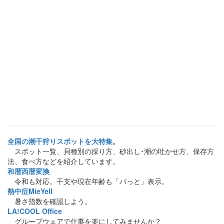
全国の潮干狩りスポットを大特集。
スポット一覧、貝種別の採り方、砂出し･潮の吐かせ方、保存方
法、食べ方などを紹介しています。
和暦西暦変換
令和も対応。干支や現在年齢も「パっと」表示。
熱中症MieYell
暑さ指数を確認しよう。
LA!COOL Office
グループウェアで仕事を楽にしてみませんか？