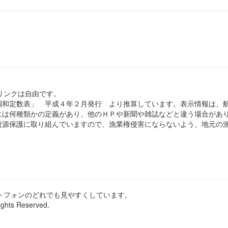
のリンクは自由です。
和定数表」 平成４年２月発行 より推算しています。表示情報は、
は何種類かの定義があり、他のＨＰや新聞や雑誌などと違う場合があ
源保護に取り組んでいますので、漁業権侵害にならないよう、地元の漁
ートフォンのどれでも見やすくしています。
ights Reserved.