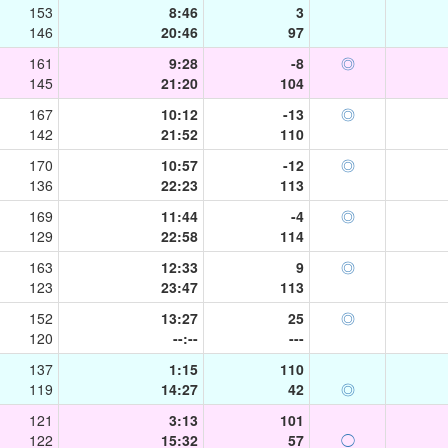
153
8:46
3
146
20:46
97
161
9:28
-8
◎
145
21:20
104
167
10:12
-13
◎
142
21:52
110
170
10:57
-12
◎
136
22:23
113
169
11:44
-4
◎
129
22:58
114
163
12:33
9
◎
123
23:47
113
152
13:27
25
◎
120
--:--
---
137
1:15
110
119
14:27
42
◎
121
3:13
101
122
15:32
57
◯