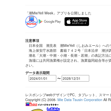
「潮MieYell Week」アプリを公開しました
注意事項
日本全国 潮見表 潮MieYell（しおみエール）へ
海上保安庁水路部 書籍７４２号「日本沿岸 潮汐調
潮名「大潮・中潮・小潮・長潮・若潮」の表記方法に
漁場には共同漁業権が設定され、漁業協同組合等が資
さい。
データ表示期間
〜
レスポンシブwebデザインでPC、タブレット、スマ
Copyright (C) 2008-
Mie Data Tsusin Corporation
All R