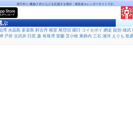
潮干狩り 磯遊び 釣りなどを応援する潮汐・潮見表カレンダーサイトです。
選ぶ
泊湾
水晶島
多楽島
斜古丹
根室
尾岱沼
羅臼
コイセボイ
網走
紋別
雄武
岬
戸井
古武井
臼尻
森
有珠湾
室蘭
苫小牧
東静内
三石
浦河
えりも
歌