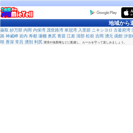
地域から
蘂取
紗万部
内岡
内保湾
茂世路湾
単冠湾
入里節
ニキシヨロ
古釜府湾
路
神威岬
岩内
寿都
瀬棚
奥尻
青苗
江差
清部
松前
吉岡
湧元
函館
汐首
咲
香深
常呂
湧別
利尻
環境や漁業権などに配慮し、ルールを守って楽しみましょう。