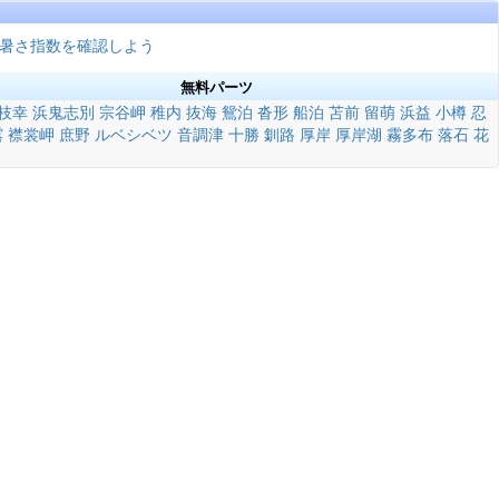
暑さ指数を確認しよう
無料パーツ
枝幸
浜鬼志別
宗谷岬
稚内
抜海
鴛泊
沓形
船泊
苫前
留萌
浜益
小樽
忍
露
襟裳岬
庶野
ルベシベツ
音調津
十勝
釧路
厚岸
厚岸湖
霧多布
落石
花