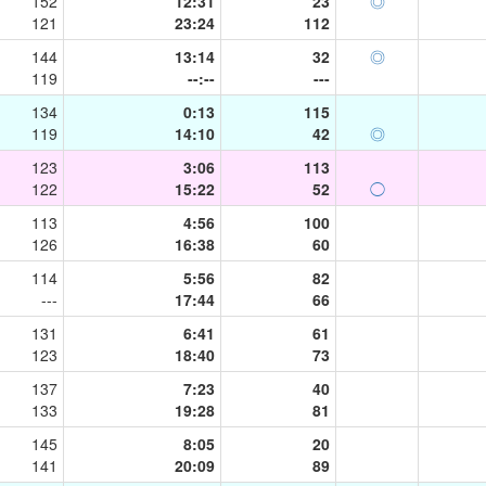
152
12:31
23
◎
121
23:24
112
144
13:14
32
◎
119
--:--
---
134
0:13
115
119
14:10
42
◎
123
3:06
113
122
15:22
52
◯
113
4:56
100
126
16:38
60
114
5:56
82
---
17:44
66
131
6:41
61
123
18:40
73
137
7:23
40
133
19:28
81
145
8:05
20
141
20:09
89