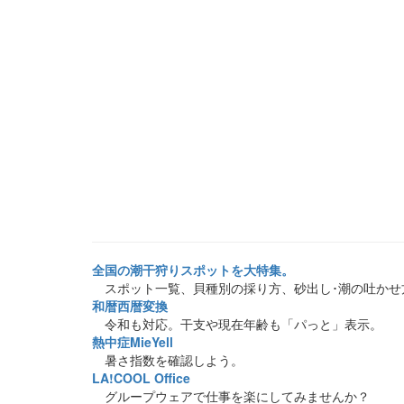
全国の潮干狩りスポットを大特集。
スポット一覧、貝種別の採り方、砂出し･潮の吐かせ
和暦西暦変換
令和も対応。干支や現在年齢も「パっと」表示。
熱中症MieYell
暑さ指数を確認しよう。
LA!COOL Office
グループウェアで仕事を楽にしてみませんか？