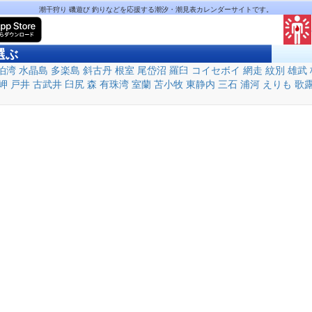
潮干狩り 磯遊び 釣りなどを応援する潮汐・潮見表カレンダーサイトです。
選ぶ
泊湾
水晶島
多楽島
斜古丹
根室
尾岱沼
羅臼
コイセボイ
網走
紋別
雄武
岬
戸井
古武井
臼尻
森
有珠湾
室蘭
苫小牧
東静内
三石
浦河
えりも
歌