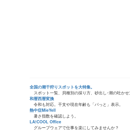
全国の潮干狩りスポットを大特集。
スポット一覧、貝種別の採り方、砂出し･潮の吐かせ
和暦西暦変換
令和も対応。干支や現在年齢も「パっと」表示。
熱中症MieYell
暑さ指数を確認しよう。
LA!COOL Office
グループウェアで仕事を楽にしてみませんか？