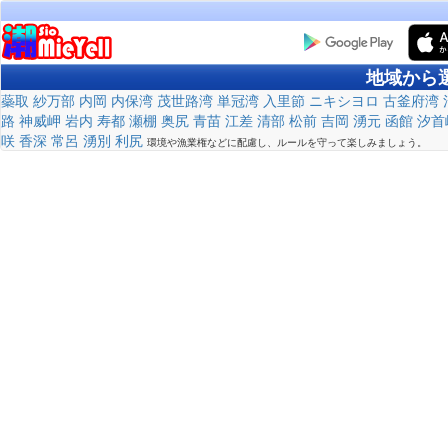
地域から
蘂取
紗万部
内岡
内保湾
茂世路湾
単冠湾
入里節
ニキシヨロ
古釜府湾
路
神威岬
岩内
寿都
瀬棚
奥尻
青苗
江差
清部
松前
吉岡
湧元
函館
汐首
咲
香深
常呂
湧別
利尻
環境や漁業権などに配慮し、ルールを守って楽しみましょう。