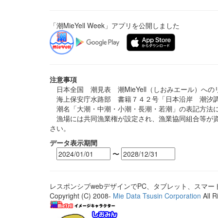
「潮MieYell Week」アプリを公開しました
注意事項
日本全国 潮見表 潮MieYell（しおみエール）へ
海上保安庁水路部 書籍７４２号「日本沿岸 潮汐調
潮名「大潮・中潮・小潮・長潮・若潮」の表記方法に
漁場には共同漁業権が設定され、漁業協同組合等が資
さい。
データ表示期間
〜
レスポンシブwebデザインでPC、タブレット、スマ
Copyright (C) 2008-
Mie Data Tsusin Corporation
All R