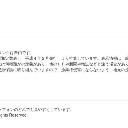
のリンクは自由です。
和定数表」 平成４年２月発行 より推算しています。表示情報は、
は何種類かの定義があり、他のＨＰや新聞や雑誌などと違う場合があ
源保護に取り組んでいますので、漁業権侵害にならないよう、地元の漁
ートフォンのどれでも見やすくしています。
ights Reserved.