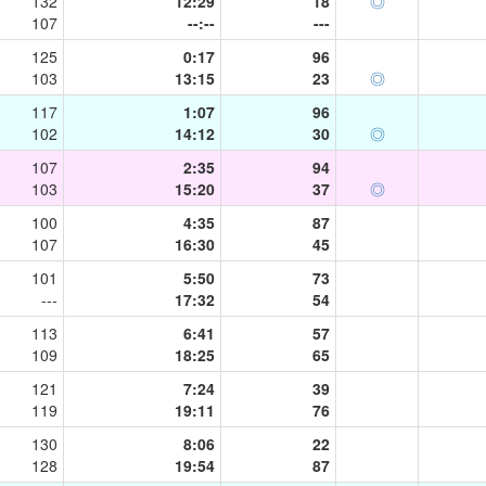
132
12:29
18
◎
107
--:--
---
125
0:17
96
103
13:15
23
◎
117
1:07
96
102
14:12
30
◎
107
2:35
94
103
15:20
37
◎
100
4:35
87
107
16:30
45
101
5:50
73
---
17:32
54
113
6:41
57
109
18:25
65
121
7:24
39
119
19:11
76
130
8:06
22
128
19:54
87