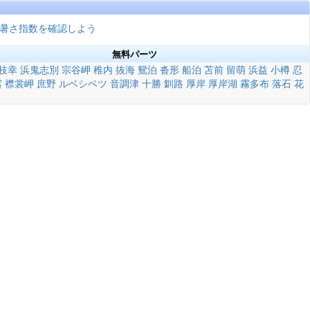
暑さ指数を確認しよう
無料パーツ
枝幸
浜鬼志別
宗谷岬
稚内
抜海
鴛泊
沓形
船泊
苫前
留萌
浜益
小樽
忍
露
襟裳岬
庶野
ルベシベツ
音調津
十勝
釧路
厚岸
厚岸湖
霧多布
落石
花