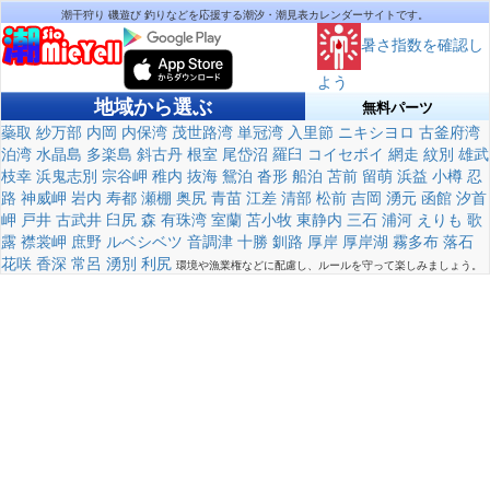
潮干狩り 磯遊び 釣りなどを応援する潮汐・潮見表カレンダーサイトです。
暑さ指数を確認し
よう
地域から選ぶ
無料パーツ
蘂取
紗万部
内岡
内保湾
茂世路湾
単冠湾
入里節
ニキシヨロ
古釜府湾
泊湾
水晶島
多楽島
斜古丹
根室
尾岱沼
羅臼
コイセボイ
網走
紋別
雄武
枝幸
浜鬼志別
宗谷岬
稚内
抜海
鴛泊
沓形
船泊
苫前
留萌
浜益
小樽
忍
路
神威岬
岩内
寿都
瀬棚
奥尻
青苗
江差
清部
松前
吉岡
湧元
函館
汐首
岬
戸井
古武井
臼尻
森
有珠湾
室蘭
苫小牧
東静内
三石
浦河
えりも
歌
露
襟裳岬
庶野
ルベシベツ
音調津
十勝
釧路
厚岸
厚岸湖
霧多布
落石
花咲
香深
常呂
湧別
利尻
環境や漁業権などに配慮し、ルールを守って楽しみましょう。