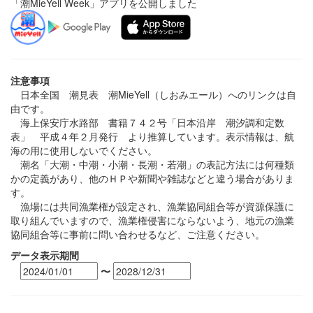
「潮MieYell Week」アプリを公開しました
注意事項
日本全国 潮見表 潮MieYell（しおみエール）へのリンクは自
由です。
海上保安庁水路部 書籍７４２号「日本沿岸 潮汐調和定数
表」 平成４年２月発行 より推算しています。表示情報は、航
海の用に使用しないでください。
潮名「大潮・中潮・小潮・長潮・若潮」の表記方法には何種類
かの定義があり、他のＨＰや新聞や雑誌などと違う場合がありま
す。
漁場には共同漁業権が設定され、漁業協同組合等が資源保護に
取り組んでいますので、漁業権侵害にならないよう、地元の漁業
協同組合等に事前に問い合わせるなど、ご注意ください。
データ表示期間
〜