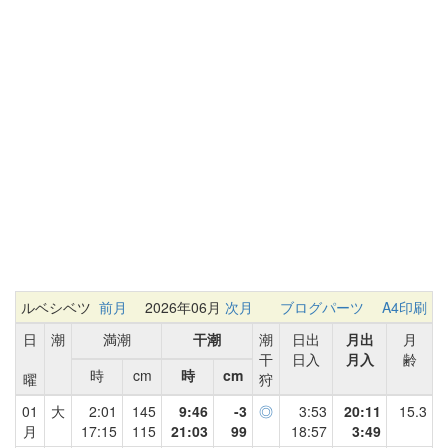
ルベシベツ
前月
2026年06月
次月
ブログパーツ
A4印刷
日
潮
満潮
干潮
潮
日出
月出
月
干
日入
月入
齢
時
cm
時
cm
曜
狩
01
大
2:01
145
9:46
-3
◎
3:53
20:11
15.3
月
17:15
115
21:03
99
18:57
3:49