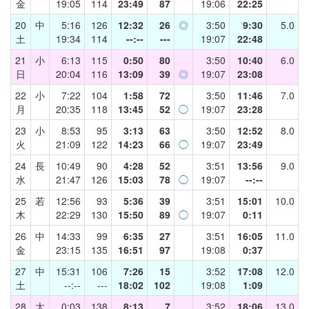
金
19:05
114
23:49
87
19:06
22:25
20
中
5:16
126
12:32
26
◎
3:50
9:30
5.0
土
19:34
114
--:--
---
19:07
22:48
21
小
6:13
115
0:50
80
3:50
10:40
6.0
日
20:04
116
13:09
39
◎
19:07
23:08
22
小
7:22
104
1:58
72
3:50
11:46
7.0
月
20:35
118
13:45
52
◯
19:07
23:28
23
小
8:53
95
3:13
63
3:50
12:52
8.0
火
21:09
122
14:23
66
◯
19:07
23:49
24
長
10:49
90
4:28
52
3:51
13:56
9.0
水
21:47
126
15:03
78
◯
19:07
--:--
25
若
12:56
93
5:36
39
3:51
15:01
10.0
木
22:29
130
15:50
89
◯
19:07
0:11
26
中
14:33
99
6:35
27
3:51
16:05
11.0
金
23:15
135
16:51
97
19:08
0:37
27
中
15:31
106
7:26
15
3:52
17:08
12.0
土
--:--
---
18:02
102
19:08
1:09
28
大
0:03
138
8:13
7
3:52
18:06
13.0