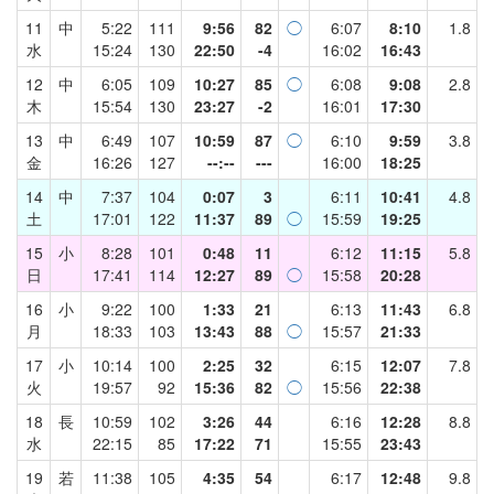
11
中
5:22
111
9:56
82
◯
6:07
8:10
1.8
水
15:24
130
22:50
-4
16:02
16:43
12
中
6:05
109
10:27
85
◯
6:08
9:08
2.8
木
15:54
130
23:27
-2
16:01
17:30
13
中
6:49
107
10:59
87
◯
6:10
9:59
3.8
金
16:26
127
--:--
---
16:00
18:25
14
中
7:37
104
0:07
3
6:11
10:41
4.8
土
17:01
122
11:37
89
◯
15:59
19:25
15
小
8:28
101
0:48
11
6:12
11:15
5.8
日
17:41
114
12:27
89
◯
15:58
20:28
16
小
9:22
100
1:33
21
6:13
11:43
6.8
月
18:33
103
13:43
88
◯
15:57
21:33
17
小
10:14
100
2:25
32
6:15
12:07
7.8
火
19:57
92
15:36
82
◯
15:56
22:38
18
長
10:59
102
3:26
44
6:16
12:28
8.8
水
22:15
85
17:22
71
15:55
23:43
19
若
11:38
105
4:35
54
6:17
12:48
9.8