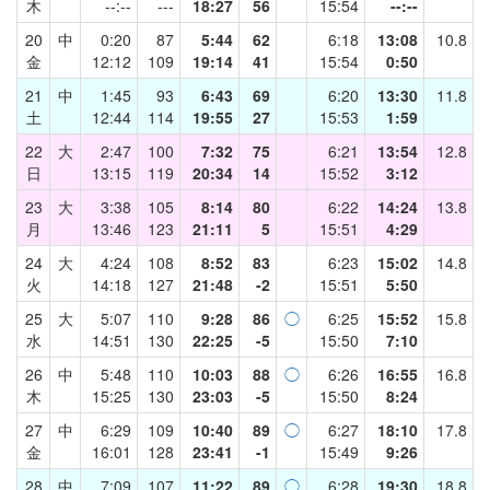
木
--:--
---
18:27
56
15:54
--:--
20
中
0:20
87
5:44
62
6:18
13:08
10.8
金
12:12
109
19:14
41
15:54
0:50
21
中
1:45
93
6:43
69
6:20
13:30
11.8
土
12:44
114
19:55
27
15:53
1:59
22
大
2:47
100
7:32
75
6:21
13:54
12.8
日
13:15
119
20:34
14
15:52
3:12
23
大
3:38
105
8:14
80
6:22
14:24
13.8
月
13:46
123
21:11
5
15:51
4:29
24
大
4:24
108
8:52
83
6:23
15:02
14.8
火
14:18
127
21:48
-2
15:51
5:50
25
大
5:07
110
9:28
86
◯
6:25
15:52
15.8
水
14:51
130
22:25
-5
15:50
7:10
26
中
5:48
110
10:03
88
◯
6:26
16:55
16.8
木
15:25
130
23:03
-5
15:50
8:24
27
中
6:29
109
10:40
89
◯
6:27
18:10
17.8
金
16:01
128
23:41
-1
15:49
9:26
28
中
7:09
107
11:22
89
◯
6:28
19:30
18.8