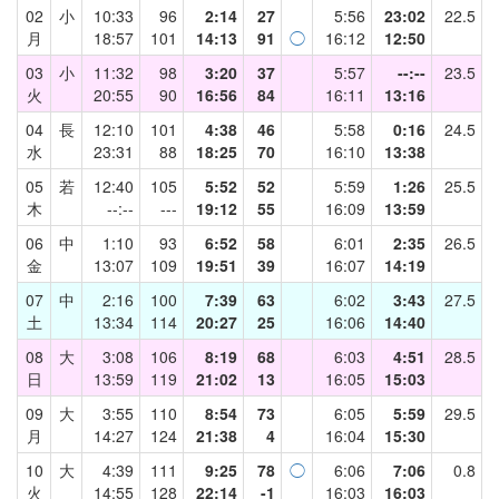
02
小
10:33
96
2:14
27
5:56
23:02
22.5
月
18:57
101
14:13
91
◯
16:12
12:50
03
小
11:32
98
3:20
37
5:57
--:--
23.5
火
20:55
90
16:56
84
16:11
13:16
04
長
12:10
101
4:38
46
5:58
0:16
24.5
水
23:31
88
18:25
70
16:10
13:38
05
若
12:40
105
5:52
52
5:59
1:26
25.5
木
--:--
---
19:12
55
16:09
13:59
06
中
1:10
93
6:52
58
6:01
2:35
26.5
金
13:07
109
19:51
39
16:07
14:19
07
中
2:16
100
7:39
63
6:02
3:43
27.5
土
13:34
114
20:27
25
16:06
14:40
08
大
3:08
106
8:19
68
6:03
4:51
28.5
日
13:59
119
21:02
13
16:05
15:03
09
大
3:55
110
8:54
73
6:05
5:59
29.5
月
14:27
124
21:38
4
16:04
15:30
10
大
4:39
111
9:25
78
◯
6:06
7:06
0.8
火
14:55
128
22:14
-1
16:03
16:03