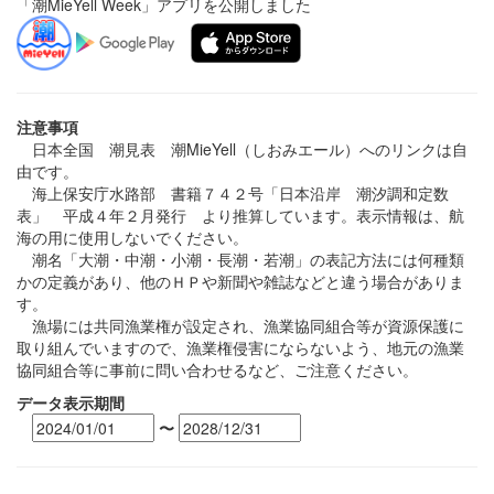
「潮MieYell Week」アプリを公開しました
注意事項
日本全国 潮見表 潮MieYell（しおみエール）へのリンクは自
由です。
海上保安庁水路部 書籍７４２号「日本沿岸 潮汐調和定数
表」 平成４年２月発行 より推算しています。表示情報は、航
海の用に使用しないでください。
潮名「大潮・中潮・小潮・長潮・若潮」の表記方法には何種類
かの定義があり、他のＨＰや新聞や雑誌などと違う場合がありま
す。
漁場には共同漁業権が設定され、漁業協同組合等が資源保護に
取り組んでいますので、漁業権侵害にならないよう、地元の漁業
協同組合等に事前に問い合わせるなど、ご注意ください。
データ表示期間
〜