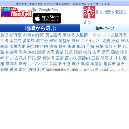
潮干狩り 磯遊び 釣りなどを応援する潮汐・潮見表カレンダーサイトです。
暑さ指数を確認し
よう
地域から選ぶ
無料パーツ
蘂取
紗万部
内岡
内保湾
茂世路湾
単冠湾
入里節
ニキシヨロ
古釜府湾
泊湾
水晶島
多楽島
斜古丹
根室
尾岱沼
羅臼
コイセボイ
網走
紋別
雄武
枝幸
浜鬼志別
宗谷岬
稚内
抜海
鴛泊
沓形
船泊
苫前
留萌
浜益
小樽
忍
路
神威岬
岩内
寿都
瀬棚
奥尻
青苗
江差
清部
松前
吉岡
湧元
函館
汐首
岬
戸井
古武井
臼尻
森
有珠湾
室蘭
苫小牧
東静内
三石
浦河
えりも
歌
露
襟裳岬
庶野
ルベシベツ
音調津
十勝
釧路
厚岸
厚岸湖
霧多布
落石
花咲
香深
常呂
湧別
利尻
環境や漁業権などに配慮し、ルールを守って楽しみましょう。