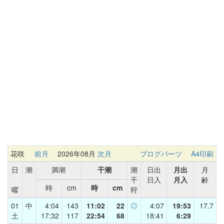
花咲
前月
2026年08月
次月
ブログパーツ
A4印刷
日
潮
満潮
干潮
潮
日出
月出
月
干
日入
月入
齢
時
cm
時
cm
曜
狩
01
中
4:04
143
11:02
22
◎
4:07
19:53
17.7
土
17:32
117
22:54
68
18:41
6:29