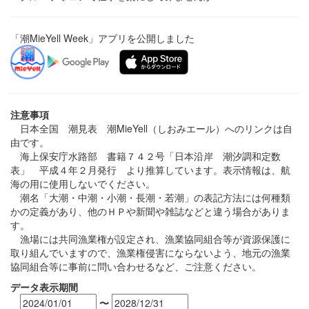
「潮MieYell Week」アプリを公開しました
注意事項
日本全国 潮見表 潮MieYell（しおみエール）へのリンクは自
由です。
海上保安庁水路部 書籍７４２号「日本沿岸 潮汐調和定数
表」 平成４年２月発行 より推算しています。表示情報は、航
海の用に使用しないでください。
潮名「大潮・中潮・小潮・長潮・若潮」の表記方法には何種類
かの定義があり、他のＨＰや新聞や雑誌などと違う場合がありま
す。
漁場には共同漁業権が設定され、漁業協同組合等が資源保護に
取り組んでいますので、漁業権侵害にならないよう、地元の漁業
協同組合等に事前に問い合わせるなど、ご注意ください。
データ表示期間
〜