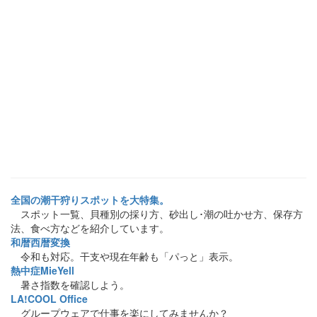
全国の潮干狩りスポットを大特集。
スポット一覧、貝種別の採り方、砂出し･潮の吐かせ方、保存方
法、食べ方などを紹介しています。
和暦西暦変換
令和も対応。干支や現在年齢も「パっと」表示。
熱中症MieYell
暑さ指数を確認しよう。
LA!COOL Office
グループウェアで仕事を楽にしてみませんか？