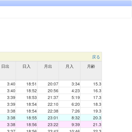
戻る
日出
日入
月出
月入
月齢
3:40
18:51
20:07
3:34
15.3
3:40
18:52
20:56
4:23
16.3
3:39
18:53
21:37
5:19
17.3
3:39
18:54
22:10
6:20
18.3
3:38
18:54
22:38
7:26
19.3
3:38
18:55
23:01
8:32
20.3
3:38
18:56
23:22
9:39
21.3
3:37
18:56
23:42
10:46
22.3