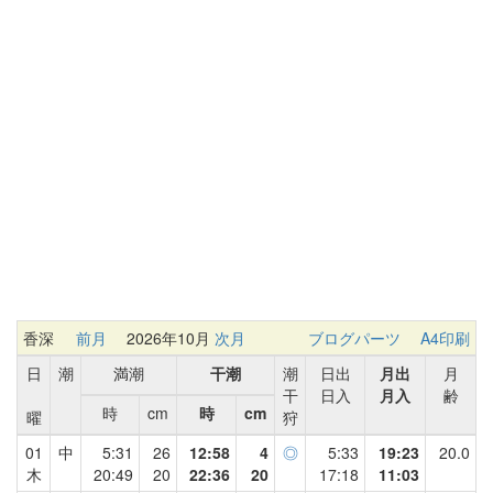
香深
前月
2026年10月
次月
ブログパーツ
A4印刷
日
潮
満潮
干潮
潮
日出
月出
月
干
日入
月入
齢
時
cm
時
cm
曜
狩
01
中
5:31
26
12:58
4
◎
5:33
19:23
20.0
木
20:49
20
22:36
20
17:18
11:03