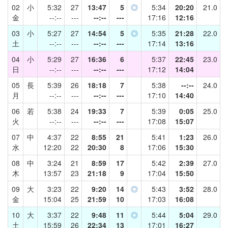
02
小
5:32
27
13:47
5
◎
5:34
20:20
21.0
金
--:--
---
--:--
---
17:16
12:16
03
小
5:27
27
14:54
5
◎
5:35
21:28
22.0
土
--:--
---
--:--
---
17:14
13:16
04
小
5:29
27
16:36
6
5:37
22:45
23.0
日
--:--
---
--:--
---
17:12
14:04
05
長
5:39
26
18:18
7
5:38
--:--
24.0
月
--:--
---
--:--
---
17:10
14:40
06
若
5:38
24
19:33
7
5:39
0:05
25.0
火
--:--
---
--:--
---
17:08
15:07
07
中
4:37
22
8:55
21
5:41
1:23
26.0
水
12:20
22
20:30
8
17:06
15:30
08
中
3:24
21
8:59
17
5:42
2:39
27.0
木
13:57
23
21:18
9
17:04
15:50
09
大
3:23
22
9:20
14
◎
5:43
3:52
28.0
金
15:04
25
21:59
10
17:03
16:08
10
大
3:37
22
9:48
11
◎
5:44
5:04
29.0
土
15:59
26
22:34
13
17:01
16:27