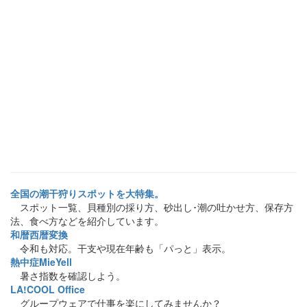
全国の潮干狩りスポットを大特集。
スポット一覧、貝種別の採り方、砂出し･潮の吐かせ方、保存方
法、食べ方などを紹介しています。
和暦西暦変換
令和も対応。干支や現在年齢も「パっと」表示。
熱中症MieYell
暑さ指数を確認しよう。
LA!COOL Office
グループウェアで仕事を楽にしてみませんか？