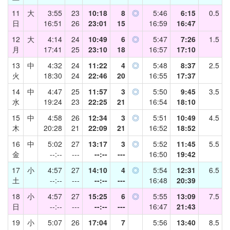
11
大
3:55
23
10:18
8
◎
5:46
6:15
0.5
日
16:51
26
23:01
15
16:59
16:47
12
大
4:14
24
10:49
6
◎
5:47
7:26
1.5
月
17:41
25
23:10
18
16:57
17:10
13
中
4:32
24
11:22
4
◎
5:48
8:37
2.5
火
18:30
24
22:46
20
16:55
17:37
14
中
4:47
25
11:57
3
◎
5:50
9:45
3.5
水
19:24
23
22:25
21
16:54
18:10
15
中
4:58
26
12:34
3
◎
5:51
10:49
4.5
木
20:28
21
22:09
21
16:52
18:52
16
中
5:02
27
13:17
3
◎
5:52
11:45
5.5
金
--:--
---
--:--
---
16:50
19:42
17
小
4:57
27
14:10
4
◎
5:54
12:31
6.5
土
--:--
---
--:--
---
16:48
20:39
18
小
4:57
27
15:25
6
◎
5:55
13:09
7.5
日
--:--
---
--:--
---
16:47
21:43
19
小
5:07
26
17:04
7
5:56
13:40
8.5