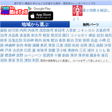
潮干狩り 磯遊び 釣りなどを応援する潮汐・潮見表カレンダーサイトです。
暑さ指数を確認し
よう
地域から選ぶ
無料パーツ
蘂取
紗万部
内岡
内保湾
茂世路湾
単冠湾
入里節
ニキシヨロ
古釜府湾
泊湾
水晶島
多楽島
斜古丹
根室
尾岱沼
羅臼
コイセボイ
網走
紋別
雄武
枝幸
浜鬼志別
宗谷岬
稚内
抜海
鴛泊
沓形
船泊
苫前
留萌
浜益
小樽
忍
路
神威岬
岩内
寿都
瀬棚
奥尻
青苗
江差
清部
松前
吉岡
湧元
函館
汐首
岬
戸井
古武井
臼尻
森
有珠湾
室蘭
苫小牧
東静内
三石
浦河
えりも
歌
露
襟裳岬
庶野
ルベシベツ
音調津
十勝
釧路
厚岸
厚岸湖
霧多布
落石
花咲
香深
常呂
湧別
利尻
環境や漁業権などに配慮し、ルールを守って楽しみましょう。