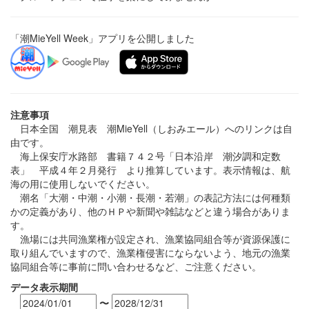
「潮MieYell Week」アプリを公開しました
注意事項
日本全国 潮見表 潮MieYell（しおみエール）へのリンクは自
由です。
海上保安庁水路部 書籍７４２号「日本沿岸 潮汐調和定数
表」 平成４年２月発行 より推算しています。表示情報は、航
海の用に使用しないでください。
潮名「大潮・中潮・小潮・長潮・若潮」の表記方法には何種類
かの定義があり、他のＨＰや新聞や雑誌などと違う場合がありま
す。
漁場には共同漁業権が設定され、漁業協同組合等が資源保護に
取り組んでいますので、漁業権侵害にならないよう、地元の漁業
協同組合等に事前に問い合わせるなど、ご注意ください。
データ表示期間
〜