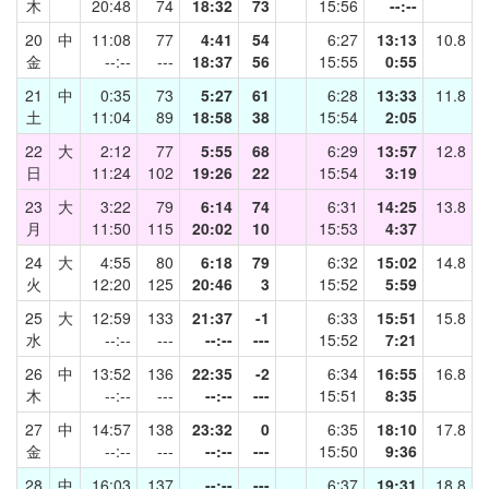
木
20:48
74
18:32
73
15:56
--:--
20
中
11:08
77
4:41
54
6:27
13:13
10.8
金
--:--
---
18:37
56
15:55
0:55
21
中
0:35
73
5:27
61
6:28
13:33
11.8
土
11:04
89
18:58
38
15:54
2:05
22
大
2:12
77
5:55
68
6:29
13:57
12.8
日
11:24
102
19:26
22
15:54
3:19
23
大
3:22
79
6:14
74
6:31
14:25
13.8
月
11:50
115
20:02
10
15:53
4:37
24
大
4:55
80
6:18
79
6:32
15:02
14.8
火
12:20
125
20:46
3
15:52
5:59
25
大
12:59
133
21:37
-1
6:33
15:51
15.8
水
--:--
---
--:--
---
15:52
7:21
26
中
13:52
136
22:35
-2
6:34
16:55
16.8
木
--:--
---
--:--
---
15:51
8:35
27
中
14:57
138
23:32
0
6:35
18:10
17.8
金
--:--
---
--:--
---
15:50
9:36
28
中
16:03
137
--:--
---
6:37
19:31
18.8