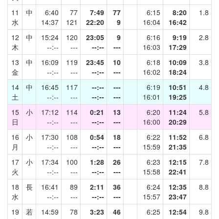
11
中
6:40
77
7:49
77
6:15
8:20
1.8
水
14:37
121
22:20
9
16:04
16:42
12
中
15:24
120
23:05
9
6:16
9:19
2.8
木
--:--
---
--:--
---
16:03
17:29
13
中
16:09
119
23:45
10
6:18
10:09
3.8
金
--:--
---
--:--
---
16:02
18:24
14
中
16:45
117
--:--
---
6:19
10:51
4.8
土
--:--
---
--:--
---
16:01
19:25
15
小
17:12
114
0:21
13
6:20
11:24
5.8
日
--:--
---
--:--
---
16:00
20:29
16
小
17:30
108
0:54
18
6:22
11:52
6.8
月
--:--
---
--:--
---
15:59
21:35
17
小
17:34
100
1:28
26
6:23
12:15
7.8
火
--:--
---
--:--
---
15:58
22:41
18
長
16:41
89
2:11
36
6:24
12:35
8.8
水
--:--
---
--:--
---
15:57
23:47
19
若
14:59
78
3:23
46
6:25
12:54
9.8