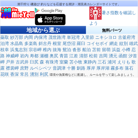
潮干狩り 磯遊び 釣りなどを応援する潮汐・潮見表カレンダーサイトです。
暑さ指数を確認し
よう
地域から選ぶ
無料パーツ
蘂取
紗万部
内岡
内保湾
茂世路湾
単冠湾
入里節
ニキシヨロ
古釜府湾
泊湾
水晶島
多楽島
斜古丹
根室
尾岱沼
羅臼
コイセボイ
網走
紋別
雄武
枝幸
浜鬼志別
宗谷岬
稚内
抜海
鴛泊
沓形
船泊
苫前
留萌
浜益
小樽
忍
路
神威岬
岩内
寿都
瀬棚
奥尻
青苗
江差
清部
松前
吉岡
湧元
函館
汐首
岬
戸井
古武井
臼尻
森
有珠湾
室蘭
苫小牧
東静内
三石
浦河
えりも
歌
露
襟裳岬
庶野
ルベシベツ
音調津
十勝
釧路
厚岸
厚岸湖
霧多布
落石
花咲
香深
常呂
湧別
利尻
環境や漁業権などに配慮し、ルールを守って楽しみましょう。