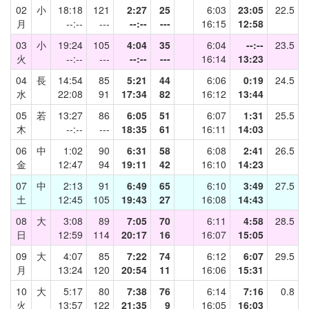
02
小
18:18
121
2:27
25
6:03
23:05
22.5
月
--:--
---
--:--
---
16:15
12:58
03
小
19:24
105
4:04
35
6:04
--:--
23.5
火
--:--
---
--:--
---
16:14
13:23
04
長
14:54
85
5:21
44
6:06
0:19
24.5
水
22:08
91
17:34
82
16:12
13:44
05
若
13:27
86
6:05
51
6:07
1:31
25.5
木
--:--
---
18:35
61
16:11
14:03
06
中
1:02
90
6:31
58
6:08
2:41
26.5
金
12:47
94
19:11
42
16:10
14:23
07
中
2:13
91
6:49
65
6:10
3:49
27.5
土
12:45
105
19:43
27
16:08
14:43
08
大
3:08
89
7:05
70
6:11
4:58
28.5
日
12:59
114
20:17
16
16:07
15:05
09
大
4:07
85
7:22
74
6:12
6:07
29.5
月
13:24
120
20:54
11
16:06
15:31
10
大
5:17
80
7:38
76
6:14
7:16
0.8
火
13:57
122
21:35
9
16:05
16:03