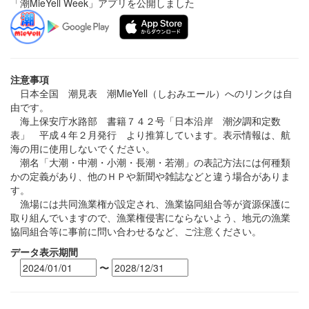
「潮MieYell Week」アプリを公開しました
注意事項
日本全国 潮見表 潮MieYell（しおみエール）へのリンクは自
由です。
海上保安庁水路部 書籍７４２号「日本沿岸 潮汐調和定数
表」 平成４年２月発行 より推算しています。表示情報は、航
海の用に使用しないでください。
潮名「大潮・中潮・小潮・長潮・若潮」の表記方法には何種類
かの定義があり、他のＨＰや新聞や雑誌などと違う場合がありま
す。
漁場には共同漁業権が設定され、漁業協同組合等が資源保護に
取り組んでいますので、漁業権侵害にならないよう、地元の漁業
協同組合等に事前に問い合わせるなど、ご注意ください。
データ表示期間
〜