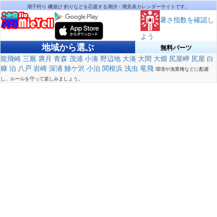
潮干狩り 磯遊び 釣りなどを応援する潮汐・潮見表カレンダーサイトです。
暑さ指数を確認し
よう
地域から選ぶ
無料パーツ
龍飛崎
三厩
袰月
青森
茂浦
小湊
野辺地
大湊
大間
大畑
尻屋岬
尻屋
白
糠
泊
八戸
岩崎
深浦
鯵ケ沢
小泊
関根浜
浅虫
竜飛
環境や漁業権などに配慮
し、ルールを守って楽しみましょう。