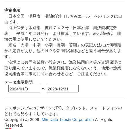
注意事項
日本全国 潮見表 潮MieYell（しおみエール）へのリンクは自
由です。
海上保安庁水路部 書籍７４２号「日本沿岸 潮汐調和定数
表」 平成４年２月発行 より推算しています。表示情報は、航
海の用に使用しないでください。
潮名「大潮・中潮・小潮・長潮・若潮」の表記方法には何種類
かの定義があり、他のＨＰや新聞や雑誌などと違う場合がありま
す。
漁場には共同漁業権が設定され、漁業協同組合等が資源保護に
取り組んでいますので、漁業権侵害にならないよう、地元の漁業
協同組合等に事前に問い合わせるなど、ご注意ください。
データ表示期間
〜
レスポンシブwebデザインでPC、タブレット、スマートフォンの
どれでも見やすくしています。
Copyright (C) 2008-
Mie Data Tsusin Corporation
All Rights
Reserved.