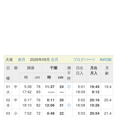
大湊
前月
2026年09月
次月
ブログパーツ
A4印刷
日
潮
満潮
干潮
潮
日出
月出
月
干
日入
月入
齢
時
cm
時
cm
曜
狩
01
中
5:38
78
11:37
24
◎
5:01
19:45
19.4
火
17:42
83
--:--
---
18:09
9:12
02
中
6:17
76
0:11
20
5:02
20:16
20.4
水
18:10
82
12:06
31
◎
18:08
10:26
03
小
7:02
72
0:48
22
5:03
20:54
21.4