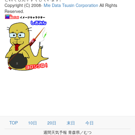
Copyright (C) 2008-
Mie Data Tsusin Corporation
All Rights
Reserved.
TOP
10日
20日
末日
今日
週間天気予報 青森県／むつ