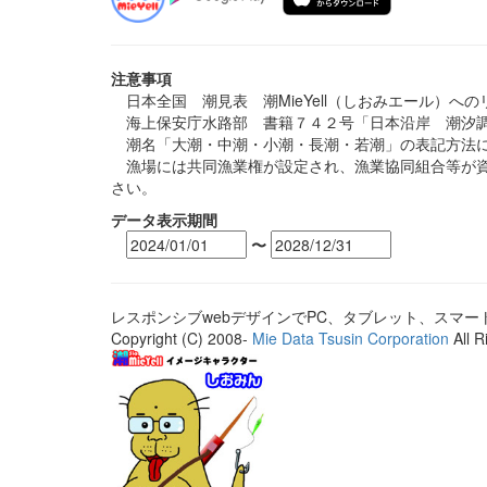
注意事項
日本全国 潮見表 潮MieYell（しおみエール）へ
海上保安庁水路部 書籍７４２号「日本沿岸 潮汐調
潮名「大潮・中潮・小潮・長潮・若潮」の表記方法に
漁場には共同漁業権が設定され、漁業協同組合等が資
さい。
データ表示期間
〜
レスポンシブwebデザインでPC、タブレット、スマ
Copyright (C) 2008-
Mie Data Tsusin Corporation
All R