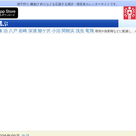
潮干狩り 磯遊び 釣りなどを応援する潮汐・潮見表カレンダーサイトです。
選ぶ
糠
泊
八戸
岩崎
深浦
鯵ケ沢
小泊
関根浜
浅虫
竜飛
環境や漁業権などに配慮し、
26年09月
次月