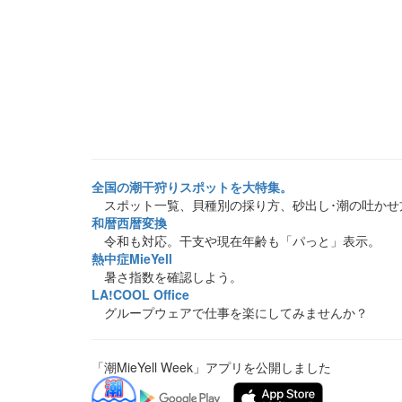
全国の潮干狩りスポットを大特集。
スポット一覧、貝種別の採り方、砂出し･潮の吐かせ
和暦西暦変換
令和も対応。干支や現在年齢も「パっと」表示。
熱中症MieYell
暑さ指数を確認しよう。
LA!COOL Office
グループウェアで仕事を楽にしてみませんか？
「潮MieYell Week」アプリを公開しました