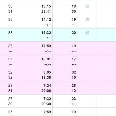
38
13:15
18
◎
31
23:41
30
38
14:12
19
◎
---
--:--
---
38
15:32
20
◎
---
--:--
---
37
17:59
19
---
--:--
---
35
19:01
17
---
--:--
---
32
8:05
32
32
19:38
15
29
7:24
28
31
20:06
12
27
7:32
23
30
20:30
11
25
7:59
19