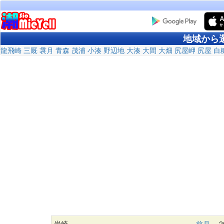
地域から
龍飛崎
三厩
袰月
青森
茂浦
小湊
野辺地
大湊
大間
大畑
尻屋岬
尻屋
白
岩崎
前月
20