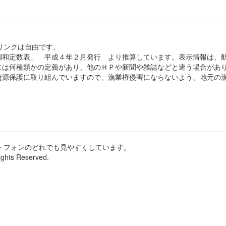
のリンクは自由です。
和定数表」 平成４年２月発行 より推算しています。表示情報は、
は何種類かの定義があり、他のＨＰや新聞や雑誌などと違う場合があ
源保護に取り組んでいますので、漁業権侵害にならないよう、地元の漁
ートフォンのどれでも見やすくしています。
ights Reserved.