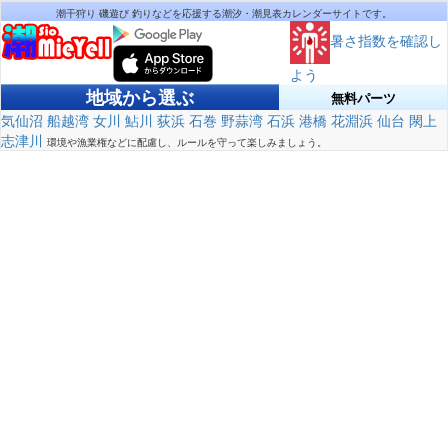
潮干狩り 磯遊び 釣りなどを応援する潮汐・潮見表カレンダーサイトです。
暑さ指数を確認し
よう
地域から選ぶ
無料パーツ
気仙沼
船越湾
女川
鮎川
荻浜
石巻
野蒜湾
石浜
港橋
花淵浜
仙台
閖上
志津川
環境や漁業権などに配慮し、ルールを守って楽しみましょう。