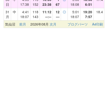
日
17:38
152
23:38
67
18:08
6:51
31
中
4:41
118
11:12
12
◎
5:01
19:20
18.4
月
18:07
143
--:--
---
18:07
7:57
気仙沼
前月
2026年08月
次月
ブログパーツ
A4印刷