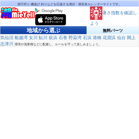
潮干狩り 磯遊び 釣りなどを応援する潮汐・潮見表カレンダーサイトです。
暑さ指数を確認し
よう
地域から選ぶ
無料パーツ
気仙沼
船越湾
女川
鮎川
荻浜
石巻
野蒜湾
石浜
港橋
花淵浜
仙台
閖上
志津川
環境や漁業権などに配慮し、ルールを守って楽しみましょう。