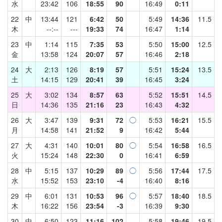
水
23:42
106
18:55
90
16:49
0:11
22
中
13:44
121
6:42
50
5:49
14:36
11.5
木
--:--
---
19:33
74
16:47
1:14
23
中
1:14
115
7:35
53
5:50
15:00
12.5
金
13:58
124
20:07
57
16:46
2:18
24
大
2:13
126
8:19
57
5:51
15:24
13.5
土
14:15
129
20:41
39
16:45
3:24
25
大
3:02
134
8:57
63
5:52
15:51
14.5
日
14:36
135
21:16
23
16:43
4:32
26
大
3:47
139
9:31
72
◯
5:53
16:21
15.5
月
14:58
141
21:52
9
16:42
5:44
27
大
4:31
140
10:01
80
◯
5:54
16:58
16.5
火
15:24
148
22:30
0
16:41
6:59
28
中
5:15
137
10:29
89
◯
5:56
17:44
17.5
水
15:52
153
23:10
-4
16:40
8:16
29
中
6:01
131
10:53
96
◯
5:57
18:40
18.5
木
16:22
156
23:54
-3
16:39
9:30
30
中
6:50
123
11:16
102
5:58
19:46
19.5