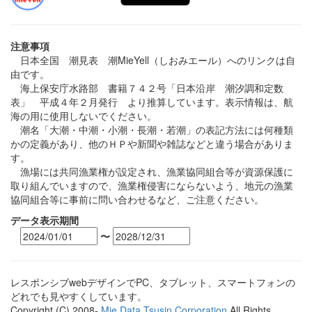
注意事項
日本全国 潮見表 潮MieYell（しおみエール）へのリンクは自
由です。
海上保安庁水路部 書籍７４２号「日本沿岸 潮汐調和定数
表」 平成４年２月発行 より推算しています。表示情報は、航
海の用に使用しないでください。
潮名「大潮・中潮・小潮・長潮・若潮」の表記方法には何種類
かの定義があり、他のＨＰや新聞や雑誌などと違う場合がありま
す。
漁場には共同漁業権が設定され、漁業協同組合等が資源保護に
取り組んでいますので、漁業権侵害にならないよう、地元の漁業
協同組合等に事前に問い合わせるなど、ご注意ください。
データ表示期間
〜
レスポンシブwebデザインでPC、タブレット、スマートフォンの
どれでも見やすくしています。
Copyright (C) 2008-
Mie Data Tsusin Corporation
All Rights