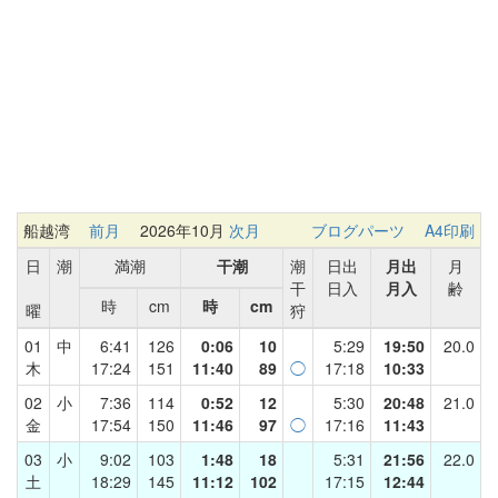
船越湾
前月
2026年10月
次月
ブログパーツ
A4印刷
日
潮
満潮
干潮
潮
日出
月出
月
干
日入
月入
齢
時
cm
時
cm
曜
狩
01
中
6:41
126
0:06
10
5:29
19:50
20.0
木
17:24
151
11:40
89
◯
17:18
10:33
02
小
7:36
114
0:52
12
5:30
20:48
21.0
金
17:54
150
11:46
97
◯
17:16
11:43
03
小
9:02
103
1:48
18
5:31
21:56
22.0
土
18:29
145
11:12
102
17:15
12:44