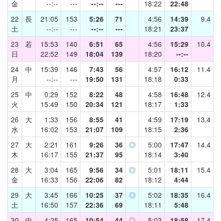
金
--:--
---
--:--
---
18:22
22:48
22
長
21:05
153
5:26
71
4:56
14:39
9.4
土
--:--
---
--:--
---
18:21
23:37
23
若
15:53
140
6:51
65
4:56
15:29
10.4
日
22:52
149
18:04
139
18:20
--:--
24
中
15:39
146
7:43
56
4:57
16:12
11.4
月
--:--
---
19:50
131
18:18
0:33
25
中
0:29
152
8:22
48
4:58
16:48
12.4
火
15:49
150
20:34
121
18:17
1:33
26
大
1:33
156
8:55
41
4:59
17:19
13.4
水
16:02
153
21:07
109
18:15
2:36
27
大
2:21
161
9:26
36
◎
5:00
17:47
14.4
木
16:17
155
21:37
95
18:14
3:40
28
大
3:04
165
9:56
34
◎
5:01
18:11
15.4
金
16:33
156
22:06
82
18:12
4:44
29
大
3:45
166
10:25
37
◎
5:02
18:35
16.4
土
16:50
157
22:36
69
18:11
5:48
30
中
4:25
165
10:54
44
◎
5:03
18:58
17.4