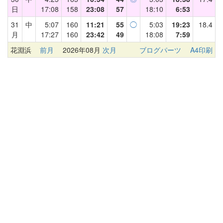
日
17:08
158
23:08
57
18:10
6:53
31
中
5:07
160
11:21
55
◯
5:03
19:23
18.4
月
17:27
160
23:42
49
18:08
7:59
花淵浜
前月
2026年08月
次月
ブログパーツ
A4印刷