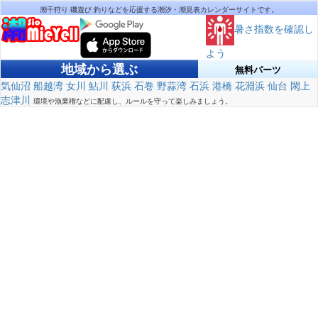
潮干狩り 磯遊び 釣りなどを応援する潮汐・潮見表カレンダーサイトです。
暑さ指数を確認し
よう
地域から選ぶ
無料パーツ
気仙沼
船越湾
女川
鮎川
荻浜
石巻
野蒜湾
石浜
港橋
花淵浜
仙台
閖上
志津川
環境や漁業権などに配慮し、ルールを守って楽しみましょう。