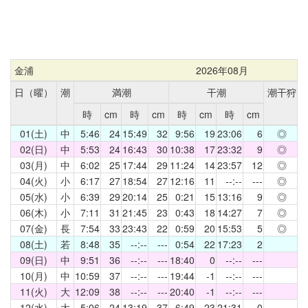
金浦
2026年08月
日（曜）
潮
満潮
干潮
潮干狩
時
cm
時
cm
時
cm
時
cm
01(土)
中
5:46
24
15:49
32
9:56
19
23:06
6
◎
02(日)
中
5:53
24
16:43
30
10:38
17
23:32
9
◎
03(月)
中
6:02
25
17:44
29
11:24
14
23:57
12
◎
04(火)
小
6:17
27
18:54
27
12:16
11
--:--
---
◎
05(水)
小
6:39
29
20:14
25
0:21
15
13:16
9
◎
06(木)
小
7:11
31
21:45
23
0:43
18
14:27
7
◎
07(金)
長
7:54
33
23:43
22
0:59
20
15:53
5
◎
08(土)
若
8:48
35
--:--
---
0:54
22
17:23
2
09(日)
中
9:51
36
--:--
---
18:40
0
--:--
---
10(月)
中
10:59
37
--:--
---
19:44
-1
--:--
---
11(火)
大
12:09
38
--:--
---
20:40
-1
--:--
---
12(水)
大
5:06
24
13:19
37
6:49
23
21:31
0