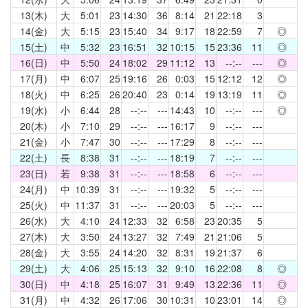
13(木)
大
5:01
23
14:30
36
8:14
21
22:18
3
14(金)
大
5:15
23
15:40
34
9:17
18
22:59
7
◎
15(土)
中
5:32
23
16:51
32
10:15
15
23:36
11
◎
16(日)
中
5:50
24
18:02
29
11:12
13
--:--
---
◎
17(月)
中
6:07
25
19:16
26
0:03
15
12:12
12
◎
18(火)
中
6:25
26
20:40
23
0:14
19
13:19
11
◎
19(水)
小
6:44
28
--:--
---
14:43
10
--:--
---
◎
20(木)
小
7:10
29
--:--
---
16:17
9
--:--
---
21(金)
小
7:47
30
--:--
---
17:29
8
--:--
---
22(土)
長
8:38
31
--:--
---
18:19
7
--:--
---
23(日)
若
9:38
31
--:--
---
18:58
6
--:--
---
24(月)
中
10:39
31
--:--
---
19:32
5
--:--
---
25(火)
中
11:37
31
--:--
---
20:03
5
--:--
---
26(水)
大
4:10
24
12:33
32
6:58
23
20:35
5
27(木)
大
3:50
24
13:27
32
7:49
21
21:06
5
28(金)
大
3:55
24
14:20
32
8:31
19
21:37
6
29(土)
大
4:06
25
15:13
32
9:10
16
22:08
8
◎
30(日)
中
4:18
25
16:07
31
9:49
13
22:36
11
◎
31(月)
中
4:32
26
17:06
30
10:31
10
23:01
14
◎