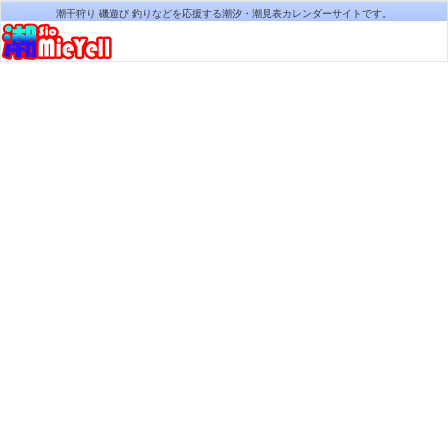
潮干狩り 磯遊び 釣りなどを応援する潮汐・潮見表カレンダーサイトです。