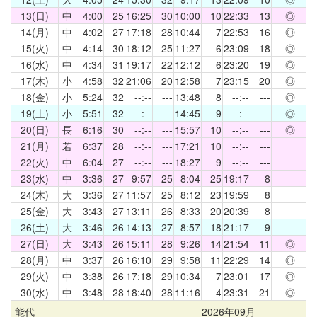
13(日)
中
4:00
25
16:25
30
10:00
10
22:33
13
◎
14(月)
中
4:02
27
17:18
28
10:44
7
22:53
16
◎
15(火)
中
4:14
30
18:12
25
11:27
6
23:09
18
◎
16(水)
中
4:34
31
19:17
22
12:12
6
23:20
19
◎
17(木)
小
4:58
32
21:06
20
12:58
7
23:15
20
◎
18(金)
小
5:24
32
--:--
---
13:48
8
--:--
---
◎
19(土)
小
5:51
32
--:--
---
14:45
9
--:--
---
◎
20(日)
長
6:16
30
--:--
---
15:57
10
--:--
---
◎
21(月)
若
6:37
28
--:--
---
17:21
10
--:--
---
22(火)
中
6:04
27
--:--
---
18:27
9
--:--
---
23(水)
中
3:36
27
9:57
25
8:04
25
19:17
8
24(木)
大
3:36
27
11:57
25
8:12
23
19:59
8
25(金)
大
3:43
27
13:11
26
8:33
20
20:39
8
26(土)
大
3:46
26
14:13
27
8:57
18
21:17
9
27(日)
大
3:43
26
15:11
28
9:26
14
21:54
11
◎
28(月)
中
3:37
26
16:10
29
9:58
11
22:29
14
◎
29(火)
中
3:38
26
17:18
29
10:34
7
23:01
17
◎
30(水)
中
3:48
28
18:40
28
11:16
4
23:31
21
◎
能代
2026年09月