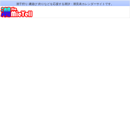
潮干狩り 磯遊び 釣りなどを応援する潮汐・潮見表カレンダーサイトです。