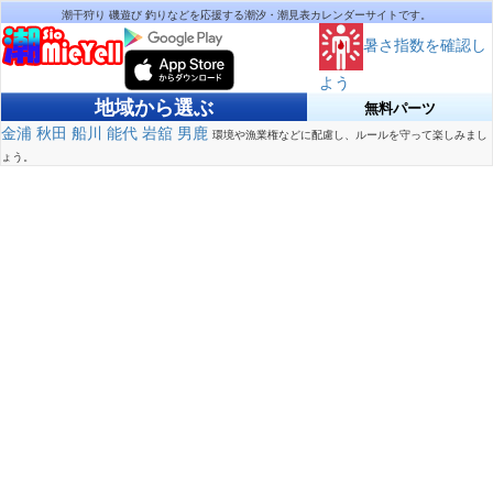
潮干狩り 磯遊び 釣りなどを応援する潮汐・潮見表カレンダーサイトです。
暑さ指数を確認し
よう
地域から選ぶ
無料パーツ
金浦
秋田
船川
能代
岩舘
男鹿
環境や漁業権などに配慮し、ルールを守って楽しみまし
ょう。