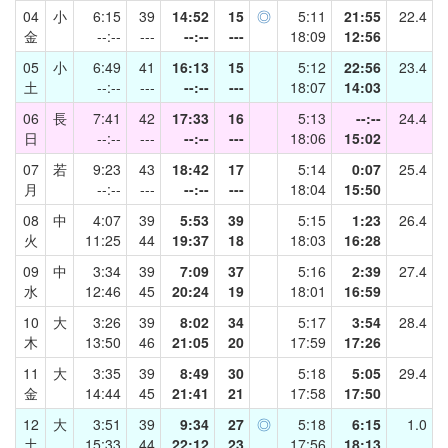
04
小
6:15
39
14:52
15
◎
5:11
21:55
22.4
金
--:--
---
--:--
---
18:09
12:56
05
小
6:49
41
16:13
15
5:12
22:56
23.4
土
--:--
---
--:--
---
18:07
14:03
06
長
7:41
42
17:33
16
5:13
--:--
24.4
日
--:--
---
--:--
---
18:06
15:02
07
若
9:23
43
18:42
17
5:14
0:07
25.4
月
--:--
---
--:--
---
18:04
15:50
08
中
4:07
39
5:53
39
5:15
1:23
26.4
火
11:25
44
19:37
18
18:03
16:28
09
中
3:34
39
7:09
37
5:16
2:39
27.4
水
12:46
45
20:24
19
18:01
16:59
10
大
3:26
39
8:02
34
5:17
3:54
28.4
木
13:50
46
21:05
20
17:59
17:26
11
大
3:35
39
8:49
30
5:18
5:05
29.4
金
14:44
45
21:41
21
17:58
17:50
12
大
3:51
39
9:34
27
◎
5:18
6:15
1.0
土
15:33
44
22:12
23
17:56
18:13