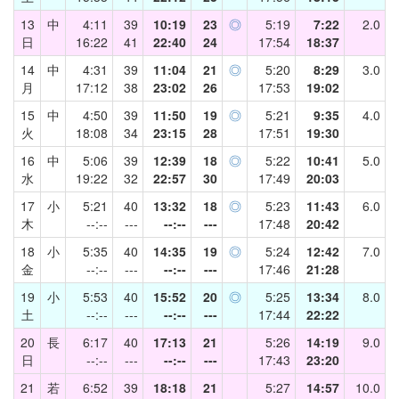
13
中
4:11
39
10:19
23
◎
5:19
7:22
2.0
日
16:22
41
22:40
24
17:54
18:37
14
中
4:31
39
11:04
21
◎
5:20
8:29
3.0
月
17:12
38
23:02
26
17:53
19:02
15
中
4:50
39
11:50
19
◎
5:21
9:35
4.0
火
18:08
34
23:15
28
17:51
19:30
16
中
5:06
39
12:39
18
◎
5:22
10:41
5.0
水
19:22
32
22:57
30
17:49
20:03
17
小
5:21
40
13:32
18
◎
5:23
11:43
6.0
木
--:--
---
--:--
---
17:48
20:42
18
小
5:35
40
14:35
19
◎
5:24
12:42
7.0
金
--:--
---
--:--
---
17:46
21:28
19
小
5:53
40
15:52
20
◎
5:25
13:34
8.0
土
--:--
---
--:--
---
17:44
22:22
20
長
6:17
40
17:13
21
5:26
14:19
9.0
日
--:--
---
--:--
---
17:43
23:20
21
若
6:52
39
18:18
21
5:27
14:57
10.0