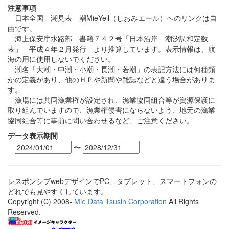
注意事項
日本全国 潮見表 潮MieYell（しおみエール）へのリンクは自
由です。
海上保安庁水路部 書籍７４２号「日本沿岸 潮汐調和定数
表」 平成４年２月発行 より推算しています。表示情報は、航
海の用に使用しないでください。
潮名「大潮・中潮・小潮・長潮・若潮」の表記方法には何種類
かの定義があり、他のＨＰや新聞や雑誌などと違う場合がありま
す。
漁場には共同漁業権が設定され、漁業協同組合等が資源保護に
取り組んでいますので、漁業権侵害にならないよう、地元の漁業
協同組合等に事前に問い合わせるなど、ご注意ください。
データ表示期間
〜
レスポンシブwebデザインでPC、タブレット、スマートフォンの
どれでも見やすくしています。
Copyright (C) 2008-
Mie Data Tsusin Corporation
All Rights
Reserved.