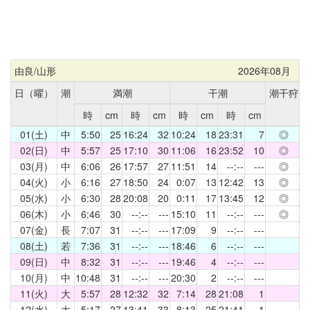
由良/山形
2026年08月
日（曜）
潮
満潮
干潮
潮干狩
時
cm
時
cm
時
cm
時
cm
01(土)
中
5:50
25
16:24
32
10:24
18
23:31
7
◎
02(日)
中
5:57
25
17:10
30
11:06
16
23:52
10
◎
03(月)
中
6:06
26
17:57
27
11:51
14
--:--
---
◎
04(火)
小
6:16
27
18:50
24
0:07
13
12:42
13
◎
05(水)
小
6:30
28
20:08
20
0:11
17
13:45
12
◎
06(木)
小
6:46
30
--:--
---
15:10
11
--:--
---
◎
07(金)
長
7:07
31
--:--
---
17:09
9
--:--
---
08(土)
若
7:36
31
--:--
---
18:46
6
--:--
---
09(日)
中
8:32
31
--:--
---
19:46
4
--:--
---
10(月)
中
10:48
31
--:--
---
20:30
2
--:--
---
11(火)
大
5:57
28
12:32
32
7:14
28
21:08
1
12(水)
大
5:17
27
13:41
33
8:13
25
21:41
1