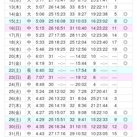
13(木)
大
5:07
26
14:36
33
8:51
22
22:11
3
14(金)
大
5:06
25
15:23
33
9:27
19
22:38
5
◎
15(土)
中
5:09
25
16:08
33
10:03
16
23:02
8
◎
16(日)
中
5:15
26
16:51
31
10:40
14
23:22
11
◎
17(月)
中
5:23
27
17:35
28
11:20
12
23:36
14
◎
18(火)
中
5:33
28
18:23
25
12:04
10
23:40
17
◎
19(水)
小
5:46
29
19:25
22
12:56
10
23:22
19
◎
20(木)
小
6:01
31
--:--
---
14:02
10
--:--
---
◎
21(金)
小
6:19
31
--:--
---
15:44
9
--:--
---
◎
22(土)
長
6:40
32
--:--
---
17:54
8
--:--
---
23(日)
若
7:07
31
--:--
---
19:12
6
--:--
---
24(月)
中
8:49
30
--:--
---
20:02
4
--:--
---
25(火)
中
5:24
28
12:02
30
7:28
27
20:41
3
26(水)
大
4:43
26
13:22
31
8:04
25
21:14
3
27(木)
大
4:30
26
14:19
32
8:36
21
21:44
4
28(金)
大
4:27
25
15:07
33
9:08
18
22:10
6
◎
29(土)
大
4:29
25
15:51
32
9:41
15
22:33
9
◎
30(日)
中
4:35
26
16:34
31
10:15
12
22:52
12
◎
31(月)
中
4:43
27
17:16
29
10:52
10
23:05
15
◎