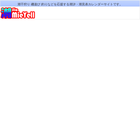
潮干狩り 磯遊び 釣りなどを応援する潮汐・潮見表カレンダーサイトです。