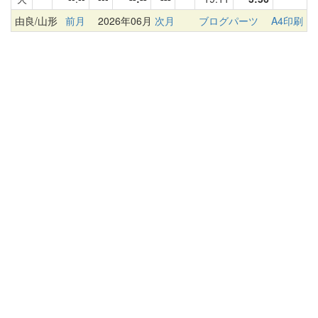
由良/山形
前月
2026年06月
次月
ブログパーツ
A4印刷