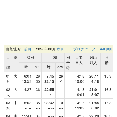
由良/山形
前月
2026年06月
次月
ブログパーツ
A4印刷
日
潮
満潮
干潮
潮
日出
月出
月
干
日入
月入
齢
時
cm
時
cm
曜
狩
01
大
6:04
26
7:45
26
4:18
20:11
15.3
月
13:53
35
22:15
-1
19:00
4:18
02
大
14:27
36
22:55
-1
4:18
21:01
16.3
火
--:--
---
--:--
---
19:01
5:07
03
中
15:03
35
23:37
0
4:17
21:44
17.3
水
--:--
---
--:--
---
19:02
6:02
04
中
15:41
34
--:--
---
4:17
22:20
18.3