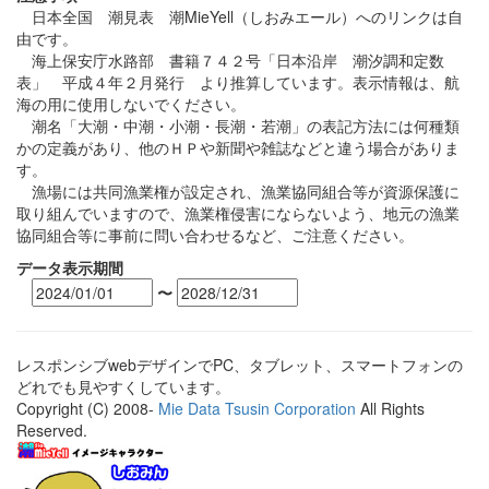
日本全国 潮見表 潮MieYell（しおみエール）へのリンクは自
由です。
海上保安庁水路部 書籍７４２号「日本沿岸 潮汐調和定数
表」 平成４年２月発行 より推算しています。表示情報は、航
海の用に使用しないでください。
潮名「大潮・中潮・小潮・長潮・若潮」の表記方法には何種類
かの定義があり、他のＨＰや新聞や雑誌などと違う場合がありま
す。
漁場には共同漁業権が設定され、漁業協同組合等が資源保護に
取り組んでいますので、漁業権侵害にならないよう、地元の漁業
協同組合等に事前に問い合わせるなど、ご注意ください。
データ表示期間
〜
レスポンシブwebデザインでPC、タブレット、スマートフォンの
どれでも見やすくしています。
Copyright (C) 2008-
Mie Data Tsusin Corporation
All Rights
Reserved.