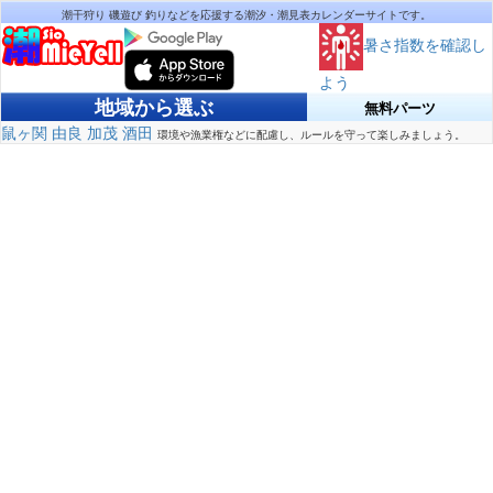
潮干狩り 磯遊び 釣りなどを応援する潮汐・潮見表カレンダーサイトです。
暑さ指数を確認し
よう
地域から選ぶ
無料パーツ
鼠ヶ関
由良
加茂
酒田
環境や漁業権などに配慮し、ルールを守って楽しみましょう。