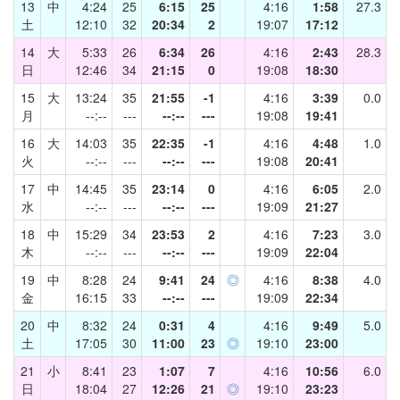
13
中
4:24
25
6:15
25
4:16
1:58
27.3
土
12:10
32
20:34
2
19:07
17:12
14
大
5:33
26
6:34
26
4:16
2:43
28.3
日
12:46
34
21:15
0
19:08
18:30
15
大
13:24
35
21:55
-1
4:16
3:39
0.0
月
--:--
---
--:--
---
19:08
19:41
16
大
14:03
35
22:35
-1
4:16
4:48
1.0
火
--:--
---
--:--
---
19:08
20:41
17
中
14:45
35
23:14
0
4:16
6:05
2.0
水
--:--
---
--:--
---
19:09
21:27
18
中
15:29
34
23:53
2
4:16
7:23
3.0
木
--:--
---
--:--
---
19:09
22:04
19
中
8:28
24
9:41
24
◎
4:16
8:38
4.0
金
16:15
33
--:--
---
19:09
22:34
20
中
8:32
24
0:31
4
4:16
9:49
5.0
土
17:05
30
11:00
23
◎
19:10
23:00
21
小
8:41
23
1:07
7
4:16
10:56
6.0
日
18:04
27
12:26
21
◎
19:10
23:23