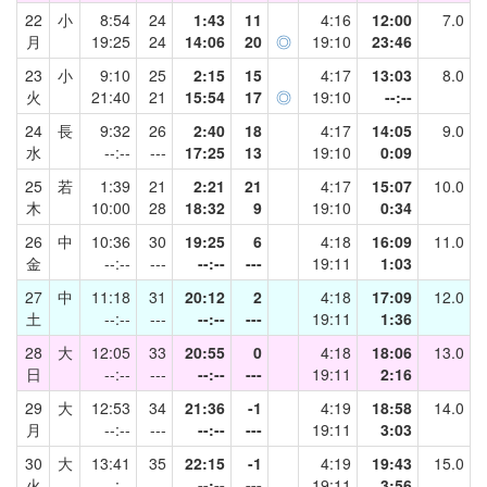
22
小
8:54
24
1:43
11
4:16
12:00
7.0
月
19:25
24
14:06
20
◎
19:10
23:46
23
小
9:10
25
2:15
15
4:17
13:03
8.0
火
21:40
21
15:54
17
◎
19:10
--:--
24
長
9:32
26
2:40
18
4:17
14:05
9.0
水
--:--
---
17:25
13
19:10
0:09
25
若
1:39
21
2:21
21
4:17
15:07
10.0
木
10:00
28
18:32
9
19:10
0:34
26
中
10:36
30
19:25
6
4:18
16:09
11.0
金
--:--
---
--:--
---
19:11
1:03
27
中
11:18
31
20:12
2
4:18
17:09
12.0
土
--:--
---
--:--
---
19:11
1:36
28
大
12:05
33
20:55
0
4:18
18:06
13.0
日
--:--
---
--:--
---
19:11
2:16
29
大
12:53
34
21:36
-1
4:19
18:58
14.0
月
--:--
---
--:--
---
19:11
3:03
30
大
13:41
35
22:15
-1
4:19
19:43
15.0
火
--:--
---
--:--
---
19:11
3:56