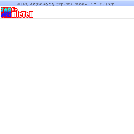
潮干狩り 磯遊び 釣りなどを応援する潮汐・潮見表カレンダーサイトです。