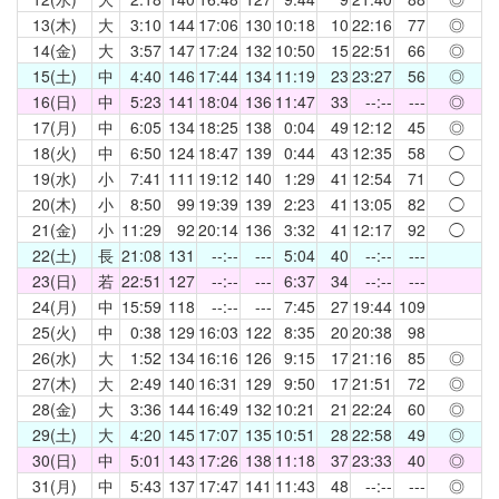
13(木)
大
3:10
144
17:06
130
10:18
10
22:16
77
◎
14(金)
大
3:57
147
17:24
132
10:50
15
22:51
66
◎
15(土)
中
4:40
146
17:44
134
11:19
23
23:27
56
◎
16(日)
中
5:23
141
18:04
136
11:47
33
--:--
---
◎
17(月)
中
6:05
134
18:25
138
0:04
49
12:12
45
◎
18(火)
中
6:50
124
18:47
139
0:44
43
12:35
58
◯
19(水)
小
7:41
111
19:12
140
1:29
41
12:54
71
◯
20(木)
小
8:50
99
19:39
139
2:23
41
13:05
82
◯
21(金)
小
11:29
92
20:14
136
3:32
41
12:17
92
◯
22(土)
長
21:08
131
--:--
---
5:04
40
--:--
---
23(日)
若
22:51
127
--:--
---
6:37
34
--:--
---
24(月)
中
15:59
118
--:--
---
7:45
27
19:44
109
25(火)
中
0:38
129
16:03
122
8:35
20
20:38
98
26(水)
大
1:52
134
16:16
126
9:15
17
21:16
85
◎
27(木)
大
2:49
140
16:31
129
9:50
17
21:51
72
◎
28(金)
大
3:36
144
16:49
132
10:21
21
22:24
60
◎
29(土)
大
4:20
145
17:07
135
10:51
28
22:58
49
◎
30(日)
中
5:01
143
17:26
138
11:18
37
23:33
40
◎
31(月)
中
5:43
137
17:47
141
11:43
48
--:--
---
◎