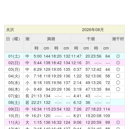
夫沢
2026年08月
日（曜）
潮
満潮
干潮
潮干狩
時
cm
時
cm
時
cm
時
cm
01(土)
中
5:00
144
18:20
132
11:47
20
23:56
64
◎
02(日)
中
5:44
138
18:42
134
12:16
31
--:--
---
◎
03(月)
中
6:29
129
19:05
135
0:37
57
12:42
44
◎
04(火)
小
7:18
118
19:29
136
1:22
52
13:06
58
◯
05(水)
小
8:18
105
19:56
137
2:14
49
13:26
72
◯
06(木)
小
9:49
94
20:29
136
3:19
47
13:35
84
◯
07(金)
長
21:13
134
--:--
---
4:41
43
--:--
---
08(土)
若
22:21
132
--:--
---
6:12
36
--:--
---
09(日)
中
16:34
115
23:54
132
7:26
27
18:23
114
10(月)
中
16:21
120
--:--
---
8:21
19
20:08
109
11(火)
大
1:15
136
16:32
124
9:06
12
20:59
99
◎
12(水)
大
2:18
140
16:48
127
9:44
9
21:40
88
◎