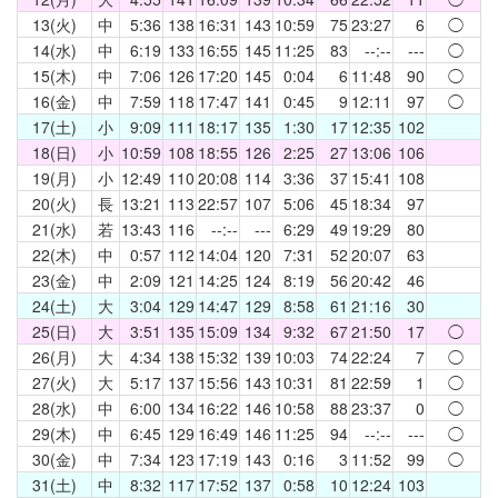
13(火)
中
5:36
138
16:31
143
10:59
75
23:27
6
◯
14(水)
中
6:19
133
16:55
145
11:25
83
--:--
---
◯
15(木)
中
7:06
126
17:20
145
0:04
6
11:48
90
◯
16(金)
中
7:59
118
17:47
141
0:45
9
12:11
97
◯
17(土)
小
9:09
111
18:17
135
1:30
17
12:35
102
18(日)
小
10:59
108
18:55
126
2:25
27
13:06
106
19(月)
小
12:49
110
20:08
114
3:36
37
15:41
108
20(火)
長
13:21
113
22:57
107
5:06
45
18:34
97
21(水)
若
13:43
116
--:--
---
6:29
49
19:29
80
22(木)
中
0:57
112
14:04
120
7:31
52
20:07
63
23(金)
中
2:09
121
14:25
124
8:19
56
20:42
46
24(土)
大
3:04
129
14:47
129
8:58
61
21:16
30
25(日)
大
3:51
135
15:09
134
9:32
67
21:50
17
◯
26(月)
大
4:34
138
15:32
139
10:03
74
22:24
7
◯
27(火)
大
5:17
137
15:56
143
10:31
81
22:59
1
◯
28(水)
中
6:00
134
16:22
146
10:58
88
23:37
0
◯
29(木)
中
6:45
129
16:49
146
11:25
94
--:--
---
◯
30(金)
中
7:34
123
17:19
143
0:16
3
11:52
99
◯
31(土)
中
8:32
117
17:52
137
0:58
10
12:24
103