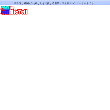
潮干狩り 磯遊び 釣りなどを応援する潮汐・潮見表カレンダーサイトです。