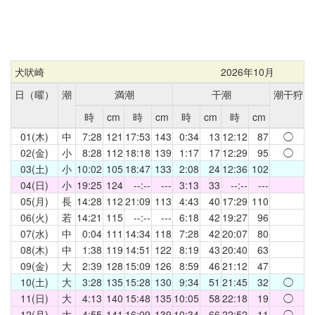
犬吠崎
2026年10月
日（曜）
潮
満潮
干潮
潮干狩
時
cm
時
cm
時
cm
時
cm
01(木)
中
7:28
121
17:53
143
0:34
13
12:12
87
◯
02(金)
小
8:28
112
18:18
139
1:17
17
12:29
95
◯
03(土)
小
10:02
105
18:47
133
2:08
24
12:36
102
04(日)
小
19:25
124
--:--
---
3:13
33
--:--
---
05(月)
長
14:28
112
21:09
113
4:43
40
17:29
110
06(火)
若
14:21
115
--:--
---
6:18
42
19:27
96
07(水)
中
0:04
111
14:34
118
7:28
42
20:07
80
08(木)
中
1:38
119
14:51
122
8:19
43
20:40
63
09(金)
大
2:39
128
15:09
126
8:59
46
21:12
47
10(土)
大
3:28
135
15:28
130
9:34
51
21:45
32
◯
11(日)
大
4:13
140
15:48
135
10:05
58
22:18
19
◯
12(月)
大
4:55
141
16:09
139
10:34
66
22:52
11
◯