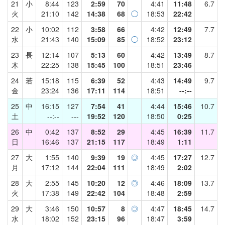
21
小
8:44
123
2:59
70
4:41
11:48
6.7
火
21:10
142
14:38
68
◯
18:53
22:42
22
小
10:02
112
3:58
66
4:42
12:49
7.7
水
21:43
140
15:09
85
◯
18:52
23:12
23
長
12:14
107
5:13
60
4:42
13:49
8.7
木
22:25
138
15:45
100
18:51
23:46
24
若
15:18
115
6:39
52
4:43
14:49
9.7
金
23:24
136
17:11
114
18:51
--:--
25
中
16:15
127
7:54
41
4:44
15:46
10.7
土
--:--
---
19:52
120
18:50
0:25
26
中
0:42
137
8:52
29
4:45
16:39
11.7
日
16:46
137
21:15
117
18:49
1:11
27
大
1:55
140
9:39
19
◎
4:45
17:27
12.7
月
17:12
144
22:04
111
18:49
2:02
28
大
2:55
145
10:20
12
◎
4:46
18:09
13.7
火
17:38
149
22:42
104
18:48
2:59
29
大
3:46
150
10:57
8
◎
4:47
18:45
14.7
水
18:02
152
23:15
96
18:47
3:59