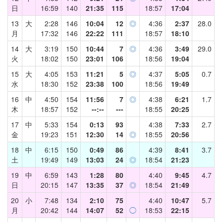
日
16:59
140
21:35
115
18:57
17:04
13
大
2:28
146
10:04
12
◎
4:36
2:37
28.0
月
17:32
146
22:22
111
18:57
18:10
14
大
3:19
150
10:44
7
◎
4:36
3:49
29.0
火
18:02
150
23:01
106
18:56
19:04
15
大
4:05
153
11:21
5
◎
4:37
5:05
0.7
水
18:30
152
23:38
100
18:56
19:49
16
中
4:50
154
11:56
7
◎
4:38
6:21
1.7
木
18:57
152
--:--
---
18:55
20:25
17
中
5:33
154
0:13
93
4:38
7:33
2.7
金
19:23
151
12:30
14
◎
18:55
20:56
18
中
6:15
150
0:49
86
4:39
8:41
3.7
土
19:49
149
13:03
24
◎
18:54
21:23
19
中
6:59
143
1:28
80
4:40
9:45
4.7
日
20:15
147
13:35
37
◎
18:54
21:49
20
小
7:48
134
2:10
75
4:40
10:47
5.7
月
20:42
144
14:07
52
◯
18:53
22:15