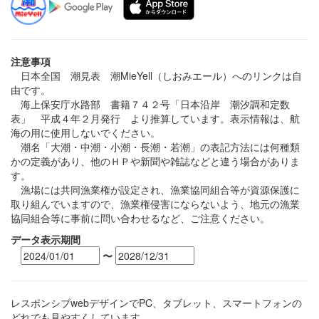
注意事項
日本全国 潮見表 潮MieYell（しおみエール）へのリンクは自
由です。
海上保安庁水路部 書籍７４２号「日本沿岸 潮汐調和定数
表」 平成４年２月発行 より推算しています。表示情報は、航
海の用に使用しないでください。
潮名「大潮・中潮・小潮・長潮・若潮」の表記方法には何種類
かの定義があり、他のＨＰや新聞や雑誌などと違う場合がありま
す。
漁場には共同漁業権が設定され、漁業協同組合等が資源保護に
取り組んでいますので、漁業権侵害にならないよう、地元の漁業
協同組合等に事前に問い合わせるなど、ご注意ください。
データ表示期間
〜
レスポンシブwebデザインでPC、タブレット、スマートフォンの
どれでも見やすくしています。