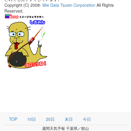
Copyright (C) 2008-
Mie Data Tsusin Corporation
All Rights
Reserved.
TOP
10日
20日
末日
今日
週間天気予報 千葉県／館山