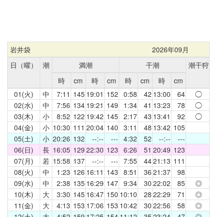
岩井袋
2026年09月
日（曜）
潮
満潮
干潮
潮干狩
時
cm
時
cm
時
cm
時
cm
01(火)
中
7:11
145
19:01
152
0:58
42
13:00
64
◯
02(水)
中
7:56
134
19:21
149
1:34
41
13:23
78
◯
03(木)
小
8:52
122
19:42
145
2:17
43
13:41
92
◯
04(金)
小
10:30
111
20:04
140
3:11
48
13:42
105
05(土)
小
20:26
132
--:--
---
4:32
52
--:--
---
06(日)
長
16:05
129
22:30
123
6:26
51
20:49
123
07(月)
若
15:58
137
--:--
---
7:55
44
21:13
111
08(火)
中
1:23
126
16:11
143
8:51
36
21:37
98
09(水)
中
2:38
135
16:29
147
9:34
30
22:02
85
◎
10(木)
大
3:30
145
16:47
150
10:10
28
22:29
71
◎
11(金)
大
4:13
153
17:06
153
10:42
30
22:56
58
◎
12(土)
大
4:52
159
17:25
154
11:12
35
23:24
47
◎