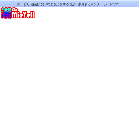
潮干狩り 磯遊び 釣りなどを応援する潮汐・潮見表カレンダーサイトです。