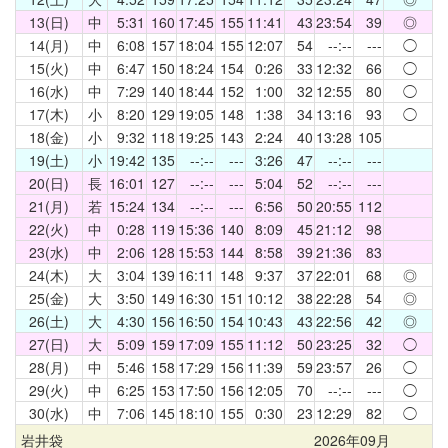
13(日)
中
5:31
160
17:45
155
11:41
43
23:54
39
◎
14(月)
中
6:08
157
18:04
155
12:07
54
--:--
---
◯
15(火)
中
6:47
150
18:24
154
0:26
33
12:32
66
◯
16(水)
中
7:29
140
18:44
152
1:00
32
12:55
80
◯
17(木)
小
8:20
129
19:05
148
1:38
34
13:16
93
◯
18(金)
小
9:32
118
19:25
143
2:24
40
13:28
105
19(土)
小
19:42
135
--:--
---
3:26
47
--:--
---
20(日)
長
16:01
127
--:--
---
5:04
52
--:--
---
21(月)
若
15:24
134
--:--
---
6:56
50
20:55
112
22(火)
中
0:28
119
15:36
140
8:09
45
21:12
98
23(水)
中
2:06
128
15:53
144
8:58
39
21:36
83
24(木)
大
3:04
139
16:11
148
9:37
37
22:01
68
◎
25(金)
大
3:50
149
16:30
151
10:12
38
22:28
54
◎
26(土)
大
4:30
156
16:50
154
10:43
43
22:56
42
◎
27(日)
大
5:09
159
17:09
155
11:12
50
23:25
32
◯
28(月)
中
5:46
158
17:29
156
11:39
59
23:57
26
◯
29(火)
中
6:25
153
17:50
156
12:05
70
--:--
---
◯
30(水)
中
7:06
145
18:10
155
0:30
23
12:29
82
◯
岩井袋
2026年09月