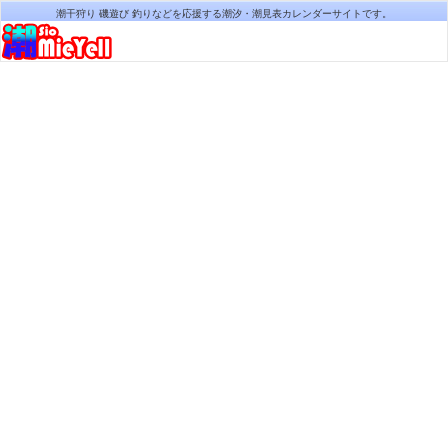
潮干狩り 磯遊び 釣りなどを応援する潮汐・潮見表カレンダーサイトです。