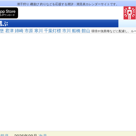
潮干狩り 磯遊び 釣りなどを応援する潮汐・潮見表カレンダーサイトです。
選ぶ
堡
君津
姉崎
市原
寒川
千葉灯標
市川
船橋
館山
環境や漁業権などに配慮し、ル
前月
2026年09月
次月