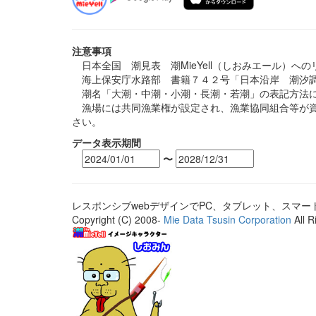
注意事項
日本全国 潮見表 潮MieYell（しおみエール）へ
海上保安庁水路部 書籍７４２号「日本沿岸 潮汐調
潮名「大潮・中潮・小潮・長潮・若潮」の表記方法に
漁場には共同漁業権が設定され、漁業協同組合等が資
さい。
データ表示期間
〜
レスポンシブwebデザインでPC、タブレット、スマ
Copyright (C) 2008-
Mie Data Tsusin Corporation
All R