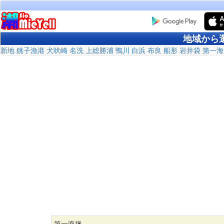
地域から
新地
銚子漁港
犬吠崎
名洗
上総勝浦
鴨川
白浜
布良
船形
岩井袋
第一海
第一海堡