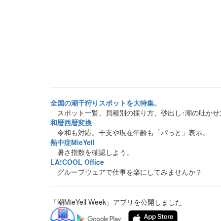
全国の潮干狩りスポットを大特集。
スポット一覧、貝種別の採り方、砂出し･潮の吐かせ
和暦西暦変換
令和も対応。干支や現在年齢も「パっと」表示。
熱中症MieYell
暑さ指数を確認しよう。
LA!COOL Office
グループウェアで仕事を楽にしてみませんか？
「潮MieYell Week」アプリを公開しました