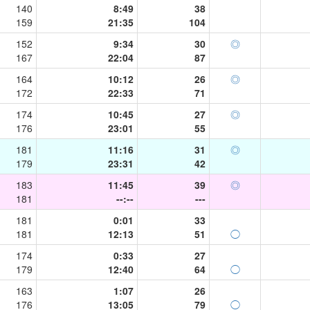
140
8:49
38
159
21:35
104
152
9:34
30
◎
167
22:04
87
164
10:12
26
◎
172
22:33
71
174
10:45
27
◎
176
23:01
55
181
11:16
31
◎
179
23:31
42
183
11:45
39
◎
181
--:--
---
181
0:01
33
181
12:13
51
◯
174
0:33
27
179
12:40
64
◯
163
1:07
26
176
13:05
79
◯