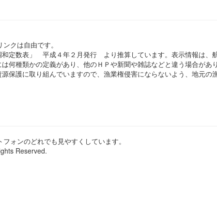
のリンクは自由です。
和定数表」 平成４年２月発行 より推算しています。表示情報は、
は何種類かの定義があり、他のＨＰや新聞や雑誌などと違う場合があ
源保護に取り組んでいますので、漁業権侵害にならないよう、地元の漁
ートフォンのどれでも見やすくしています。
ights Reserved.