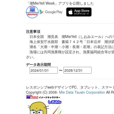
「潮MieYell Week」アプリを公開しました
注意事項
日本全国 潮見表 潮MieYell（しおみエール）へ
海上保安庁水路部 書籍７４２号「日本沿岸 潮汐調
潮名「大潮・中潮・小潮・長潮・若潮」の表記方法に
漁場には共同漁業権が設定され、漁業協同組合等が資
さい。
データ表示期間
〜
レスポンシブwebデザインでPC、タブレット、スマ
Copyright (C) 2008-
Mie Data Tsusin Corporation
All R