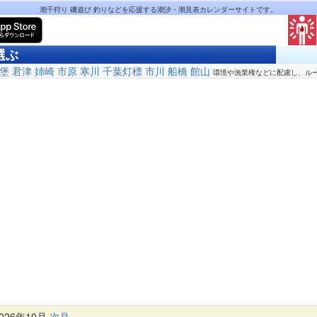
潮干狩り 磯遊び 釣りなどを応援する潮汐・潮見表カレンダーサイトです。
選ぶ
堡
君津
姉崎
市原
寒川
千葉灯標
市川
船橋
館山
環境や漁業権などに配慮し、ル
26年10月
次月