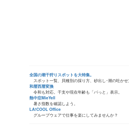
全国の潮干狩りスポットを大特集。
スポット一覧、貝種別の採り方、砂出し･潮の吐かせ
和暦西暦変換
令和も対応。干支や現在年齢も「パっと」表示。
熱中症MieYell
暑さ指数を確認しよう。
LA!COOL Office
グループウェアで仕事を楽にしてみませんか？