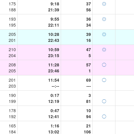
175
9:18
37
◎
188
21:39
56
193
9:55
36
◎
195
22:11
34
205
10:28
39
◎
201
22:43
16
210
10:59
47
◎
204
23:15
5
208
11:28
57
◯
205
23:46
1
201
11:54
69
◯
203
--:--
---
190
0:17
3
199
12:19
81
◯
178
0:47
10
192
12:41
94
◯
165
1:16
21
184
13:02
106