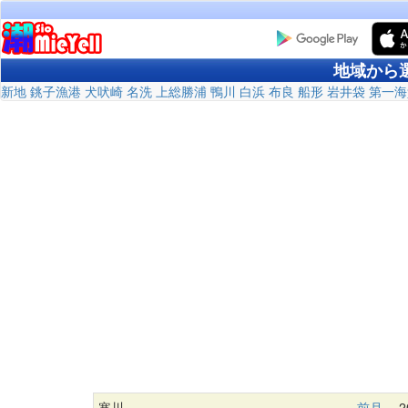
地域から
新地
銚子漁港
犬吠崎
名洗
上総勝浦
鴨川
白浜
布良
船形
岩井袋
第一海
寒川
前月
20