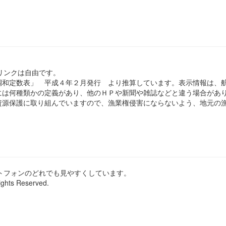
のリンクは自由です。
和定数表」 平成４年２月発行 より推算しています。表示情報は、
は何種類かの定義があり、他のＨＰや新聞や雑誌などと違う場合があ
源保護に取り組んでいますので、漁業権侵害にならないよう、地元の漁
ートフォンのどれでも見やすくしています。
ights Reserved.