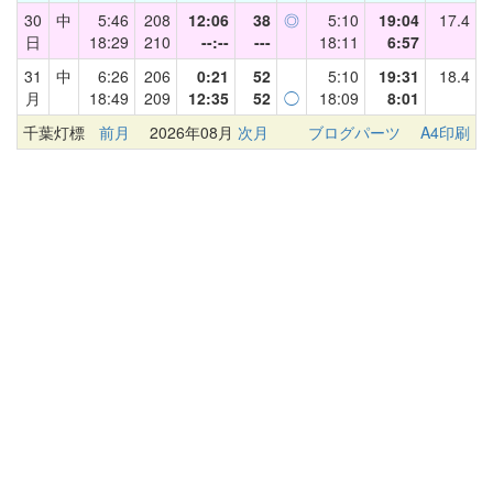
30
中
5:46
208
12:06
38
◎
5:10
19:04
17.4
日
18:29
210
--:--
---
18:11
6:57
31
中
6:26
206
0:21
52
5:10
19:31
18.4
月
18:49
209
12:35
52
◯
18:09
8:01
千葉灯標
前月
2026年08月
次月
ブログパーツ
A4印刷