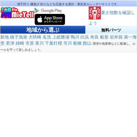
潮干狩り 磯遊び 釣りなどを応援する潮汐・潮見表カレンダーサイトです。
暑さ指数を確認し
よう
地域から選ぶ
無料パーツ
新地
銚子漁港
犬吠崎
名洗
上総勝浦
鴨川
白浜
布良
船形
岩井袋
第一海
堡
君津
姉崎
市原
寒川
千葉灯標
市川
船橋
館山
環境や漁業権などに配慮し、ル
ールを守って楽しみましょう。