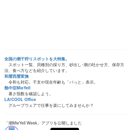
全国の潮干狩りスポットを大特集。
スポット一覧、貝種別の採り方、砂出し･潮の吐かせ方、保存方
法、食べ方などを紹介しています。
和暦西暦変換
令和も対応。干支や現在年齢も「パっと」表示。
熱中症MieYell
暑さ指数を確認しよう。
LA!COOL Office
グループウェアで仕事を楽にしてみませんか？
「潮MieYell Week」アプリを公開しました