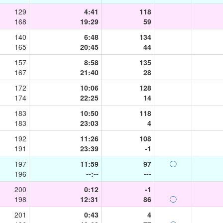
129
4:41
118
168
19:29
59
140
6:48
134
165
20:45
44
157
8:58
135
167
21:40
28
172
10:06
128
174
22:25
14
183
10:50
118
183
23:03
4
192
11:26
108
191
23:39
-1
197
11:59
97
◯
196
--:--
---
200
0:12
-1
198
12:31
86
◯
201
0:43
4