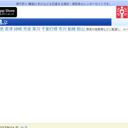
潮干狩り 磯遊び 釣りなどを応援する潮汐・潮見表カレンダーサイトです。
選ぶ
堡
君津
姉崎
市原
寒川
千葉灯標
市川
船橋
館山
環境や漁業権などに配慮し、ル
27年01月
次月