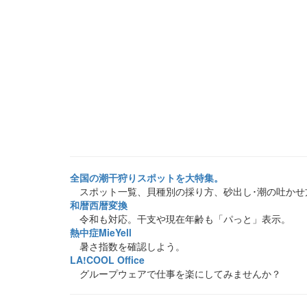
全国の潮干狩りスポットを大特集。
スポット一覧、貝種別の採り方、砂出し･潮の吐かせ
和暦西暦変換
令和も対応。干支や現在年齢も「パっと」表示。
熱中症MieYell
暑さ指数を確認しよう。
LA!COOL Office
グループウェアで仕事を楽にしてみませんか？