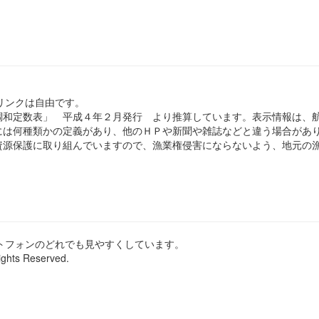
のリンクは自由です。
和定数表」 平成４年２月発行 より推算しています。表示情報は、
は何種類かの定義があり、他のＨＰや新聞や雑誌などと違う場合があ
源保護に取り組んでいますので、漁業権侵害にならないよう、地元の漁
ートフォンのどれでも見やすくしています。
ights Reserved.