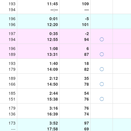
193
11:45
109
194
--:--
---
196
0:01
-5
196
12:20
101
197
0:35
-2
194
12:55
94
◯
196
1:08
6
189
13:31
87
◯
193
1:40
18
179
14:09
82
◯
189
2:12
35
166
14:50
78
◯
185
2:44
54
151
15:38
76
◯
179
3:16
76
136
16:39
74
173
3:52
97
---
17:58
69