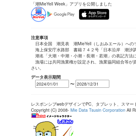
「潮MieYell Week」アプリを公開しました
注意事項
日本全国 潮見表 潮MieYell（しおみエール）へ
海上保安庁水路部 書籍７４２号「日本沿岸 潮汐調
潮名「大潮・中潮・小潮・長潮・若潮」の表記方法に
漁場には共同漁業権が設定され、漁業協同組合等が資
さい。
データ表示期間
〜
レスポンシブwebデザインでPC、タブレット、スマ
Copyright (C) 2008-
Mie Data Tsusin Corporation
All R