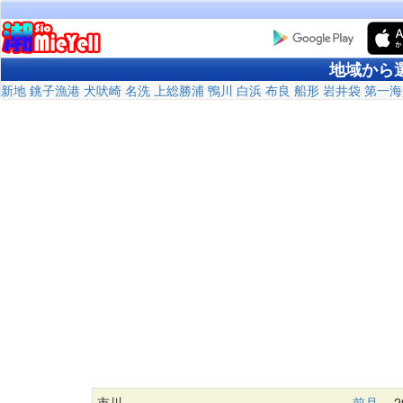
地域から
新地
銚子漁港
犬吠崎
名洗
上総勝浦
鴨川
白浜
布良
船形
岩井袋
第一海
市川
前月
20