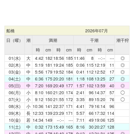
船橋
2026年07月
日（曜）
潮
満潮
干潮
潮干狩
時
cm
時
cm
時
cm
時
cm
01(水)
大
4:42
182
18:56
185
11:46
8
--:--
---
◎
02(木)
中
5:19
181
19:24
185
0:06
115
12:19
11
◎
03(金)
中
5:56
179
19:52
184
0:41
112
12:52
17
◎
04(土)
中
6:36
175
20:20
181
1:18
108
13:25
27
◎
05(日)
中
7:20
169
20:49
177
1:57
102
13:59
40
◎
06(月)
小
8:10
160
21:20
174
2:41
96
14:37
57
◯
07(火)
小
9:12
150
21:55
172
3:35
89
15:20
76
◯
08(水)
小
10:36
141
22:37
171
4:41
79
16:14
96
09(木)
長
12:33
139
23:29
171
5:57
66
17:32
114
10(金)
若
14:34
149
--:--
---
7:11
49
19:06
125
11(土)
中
0:32
173
15:49
165
8:16
30
20:27
128
12(日)
中
1:40
178
16:40
178
9:12
12
21:31
125
◎