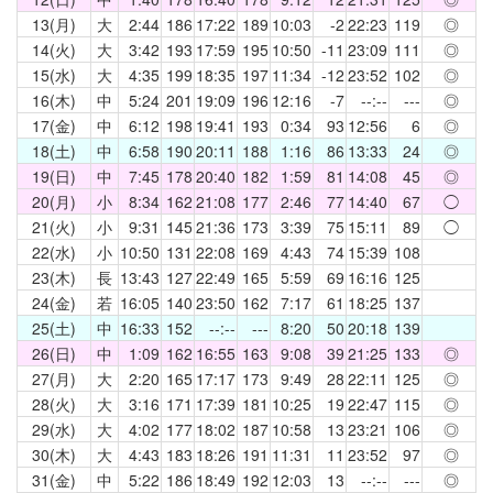
13(月)
大
2:44
186
17:22
189
10:03
-2
22:23
119
◎
14(火)
大
3:42
193
17:59
195
10:50
-11
23:09
111
◎
15(水)
大
4:35
199
18:35
197
11:34
-12
23:52
102
◎
16(木)
中
5:24
201
19:09
196
12:16
-7
--:--
---
◎
17(金)
中
6:12
198
19:41
193
0:34
93
12:56
6
◎
18(土)
中
6:58
190
20:11
188
1:16
86
13:33
24
◎
19(日)
中
7:45
178
20:40
182
1:59
81
14:08
45
◎
20(月)
小
8:34
162
21:08
177
2:46
77
14:40
67
◯
21(火)
小
9:31
145
21:36
173
3:39
75
15:11
89
◯
22(水)
小
10:50
131
22:08
169
4:43
74
15:39
108
23(木)
長
13:43
127
22:49
165
5:59
69
16:16
125
24(金)
若
16:05
140
23:50
162
7:17
61
18:25
137
25(土)
中
16:33
152
--:--
---
8:20
50
20:18
139
26(日)
中
1:09
162
16:55
163
9:08
39
21:25
133
◎
27(月)
大
2:20
165
17:17
173
9:49
28
22:11
125
◎
28(火)
大
3:16
171
17:39
181
10:25
19
22:47
115
◎
29(水)
大
4:02
177
18:02
187
10:58
13
23:21
106
◎
30(木)
大
4:43
183
18:26
191
11:31
11
23:52
97
◎
31(金)
中
5:22
186
18:49
192
12:03
13
--:--
---
◎