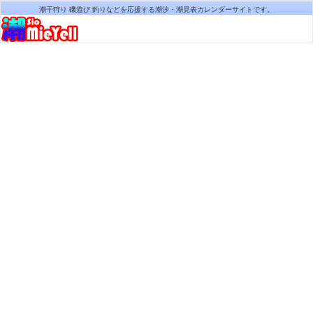
潮干狩り 磯遊び 釣りなどを応援する潮汐・潮見表カレンダーサイトです。