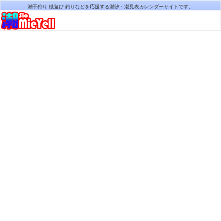
潮干狩り 磯遊び 釣りなどを応援する潮汐・潮見表カレンダーサイトです。