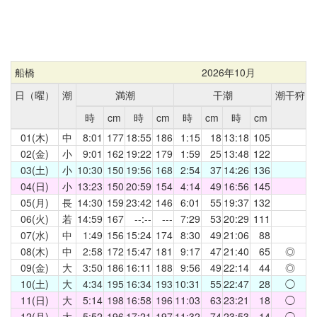
船橋
2026年10月
日（曜）
潮
満潮
干潮
潮干狩
時
cm
時
cm
時
cm
時
cm
01(木)
中
8:01
177
18:55
186
1:15
18
13:18
105
02(金)
小
9:01
162
19:22
179
1:59
25
13:48
122
03(土)
小
10:30
150
19:56
168
2:54
37
14:26
136
04(日)
小
13:23
150
20:59
154
4:14
49
16:56
145
05(月)
長
14:30
159
23:42
146
6:01
55
19:37
132
06(火)
若
14:59
167
--:--
---
7:29
53
20:29
111
07(水)
中
1:49
156
15:24
174
8:30
49
21:06
88
08(木)
中
2:58
172
15:47
181
9:17
47
21:40
65
◎
09(金)
大
3:50
186
16:11
188
9:56
49
22:14
44
◎
10(土)
大
4:34
195
16:34
193
10:31
55
22:47
28
◯
11(日)
大
5:14
198
16:58
196
11:03
63
23:21
18
◯
12(月)
大
5:52
196
17:21
197
11:32
74
23:53
14
◯