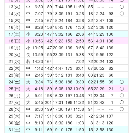
13(火)
中
6:30
189
17:44
195
11:59
85
--:--
---
◯
14(水)
中
7:07
179
18:05
191
0:26
16
12:24
98
◯
15(木)
中
7:45
167
18:24
184
0:58
22
12:47
109
16(金)
中
8:28
156
18:43
176
1:30
32
13:08
120
17(土)
小
9:23
147
19:02
166
2:06
44
13:29
130
18(日)
小
10:56
142
19:23
153
2:50
56
14:01
138
19(月)
小
13:25
147
20:09
139
3:58
67
18:42
139
20(火)
長
13:59
155
23:39
131
5:38
73
19:55
122
21(水)
若
14:23
164
--:--
---
7:02
72
20:24
103
22(木)
中
1:42
142
14:47
173
8:01
67
20:52
82
23(金)
中
2:45
159
15:12
181
8:48
63
21:23
60
24(土)
大
3:34
176
15:38
188
9:30
62
21:55
39
◯
25(日)
大
4:18
189
16:05
193
10:09
65
22:29
21
◯
26(月)
大
5:01
198
16:33
197
10:46
71
23:04
7
◯
27(火)
大
5:45
201
17:01
198
11:22
81
23:42
-1
◯
28(水)
中
6:30
199
17:30
197
11:58
94
--:--
---
◯
29(木)
中
7:17
191
18:00
193
0:21
-2
12:34
107
30(金)
中
8:10
180
18:32
186
1:03
3
13:13
120
31(土)
中
9:11
169
19:10
175
1:50
15
13:58
130