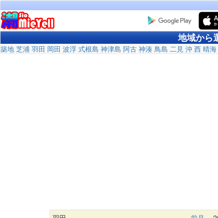
地域から
築地
芝浦
羽田
岡田
波浮
式根島
神津島
阿古
神湊
鳥島
二見
沖
西
晴海
羽田
前月
20