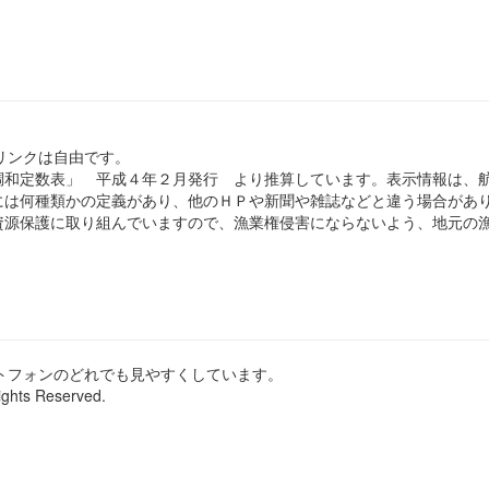
のリンクは自由です。
和定数表」 平成４年２月発行 より推算しています。表示情報は、
は何種類かの定義があり、他のＨＰや新聞や雑誌などと違う場合があ
源保護に取り組んでいますので、漁業権侵害にならないよう、地元の漁
ートフォンのどれでも見やすくしています。
ights Reserved.