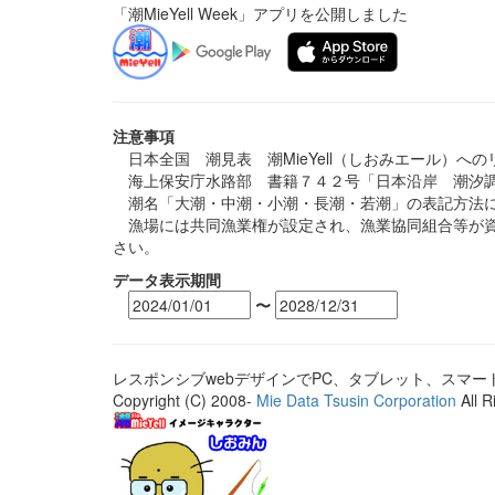
「潮MieYell Week」アプリを公開しました
注意事項
日本全国 潮見表 潮MieYell（しおみエール）へ
海上保安庁水路部 書籍７４２号「日本沿岸 潮汐調
潮名「大潮・中潮・小潮・長潮・若潮」の表記方法に
漁場には共同漁業権が設定され、漁業協同組合等が資
さい。
データ表示期間
〜
レスポンシブwebデザインでPC、タブレット、スマ
Copyright (C) 2008-
Mie Data Tsusin Corporation
All R