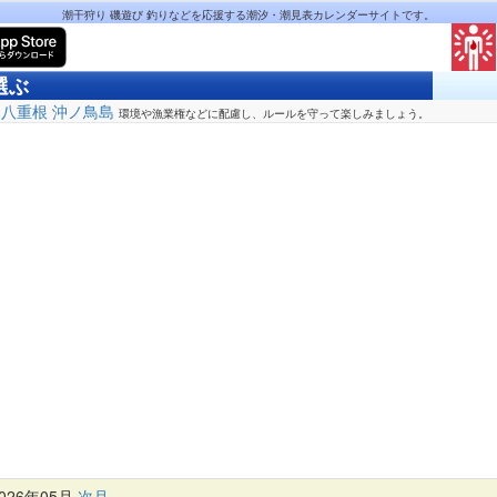
潮干狩り 磯遊び 釣りなどを応援する潮汐・潮見表カレンダーサイトです。
選ぶ
八重根
沖ノ鳥島
環境や漁業権などに配慮し、ルールを守って楽しみましょう。
26年05月
次月