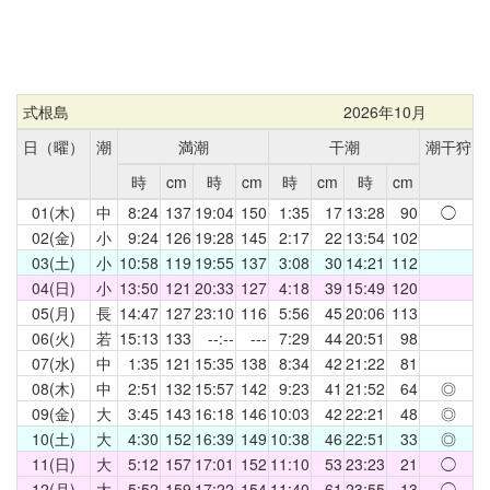
式根島
2026年10月
日（曜）
潮
満潮
干潮
潮干狩
時
cm
時
cm
時
cm
時
cm
01(木)
中
8:24
137
19:04
150
1:35
17
13:28
90
◯
02(金)
小
9:24
126
19:28
145
2:17
22
13:54
102
03(土)
小
10:58
119
19:55
137
3:08
30
14:21
112
04(日)
小
13:50
121
20:33
127
4:18
39
15:49
120
05(月)
長
14:47
127
23:10
116
5:56
45
20:06
113
06(火)
若
15:13
133
--:--
---
7:29
44
20:51
98
07(水)
中
1:35
121
15:35
138
8:34
42
21:22
81
08(木)
中
2:51
132
15:57
142
9:23
41
21:52
64
◎
09(金)
大
3:45
143
16:18
146
10:03
42
22:21
48
◎
10(土)
大
4:30
152
16:39
149
10:38
46
22:51
33
◎
11(日)
大
5:12
157
17:01
152
11:10
53
23:23
21
◯
12(月)
大
5:52
159
17:22
154
11:40
61
23:55
13
◯