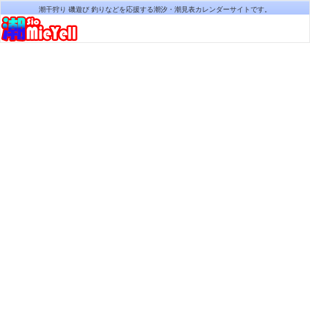
潮干狩り 磯遊び 釣りなどを応援する潮汐・潮見表カレンダーサイトです。