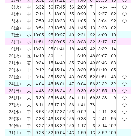
13(火)
中
6:32
156
17:45
156
12:09
71
--:--
---
◯
14(水)
中
7:14
151
18:08
155
0:29
9
12:37
82
◯
15(木)
中
7:59
142
18:33
153
1:05
9
13:04
92
◯
16(金)
中
8:54
133
18:58
148
1:45
13
13:33
102
17(土)
小
10:05
125
19:27
140
2:31
22
14:09
110
18(日)
小
11:51
122
20:05
130
3:28
32
15:17
117
19(月)
小
13:33
125
21:41
118
4:45
42
18:32
114
20(火)
長
14:19
130
--:--
---
6:19
48
20:07
100
21(水)
若
0:34
115
14:49
135
7:40
49
20:46
83
22(木)
中
2:12
124
15:14
139
8:39
50
21:19
65
23(金)
中
3:14
135
15:38
143
9:25
52
21:51
48
◯
24(土)
大
4:04
145
16:01
147
10:04
56
22:22
32
◯
25(日)
大
4:48
152
16:24
151
10:39
62
22:55
19
◯
26(月)
大
5:30
155
16:48
154
11:11
69
23:28
9
◯
27(火)
大
6:11
155
17:12
156
11:41
78
--:--
---
◯
28(水)
中
6:53
152
17:37
156
0:02
4
12:11
86
◯
29(木)
中
7:38
146
18:03
155
0:38
3
12:41
95
◯
30(金)
中
8:27
139
18:32
150
1:17
6
13:14
102
31(土)
中
9:26
132
19:04
143
1:59
13
13:52
109